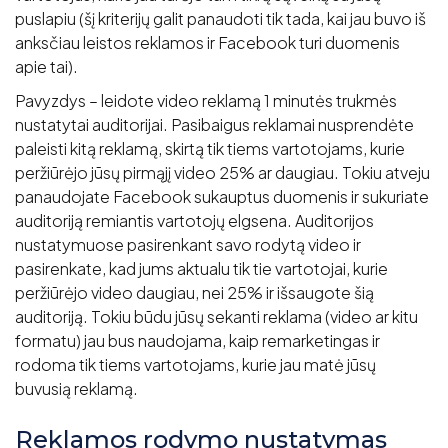
puslapiu (šį kriterijų galit panaudoti tik tada, kai jau buvo iš
anksčiau leistos reklamos ir Facebook turi duomenis
apie tai).
Pavyzdys – leidote video reklamą 1 minutės trukmės
nustatytai auditorijai. Pasibaigus reklamai nusprendėte
paleisti kitą reklamą, skirtą tik tiems vartotojams, kurie
peržiūrėjo jūsų pirmąjį video 25% ar daugiau. Tokiu atveju
panaudojate Facebook sukauptus duomenis ir sukuriate
auditoriją remiantis vartotojų elgsena. Auditorijos
nustatymuose pasirenkant savo rodytą video ir
pasirenkate, kad jums aktualu tik tie vartotojai, kurie
peržiūrėjo video daugiau, nei 25% ir išsaugote šią
auditoriją. Tokiu būdu jūsų sekanti reklama (video ar kitu
formatu) jau bus naudojama, kaip remarketingas ir
rodoma tik tiems vartotojams, kurie jau matė jūsų
buvusią reklamą.
Reklamos rodymo nustatymas