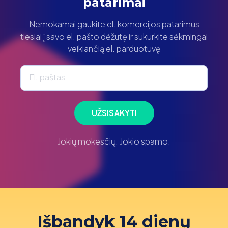
patarimai
Nemokamai gaukite el. komercijos patarimus
tiesiai į savo el. pašto dėžutę ir sukurkite sėkmingai
veikiančią el. parduotuvę
El. paštas
UŽSISAKYTI
Jokių mokesčių. Jokio spamo.
Išbandyk 14 dienų