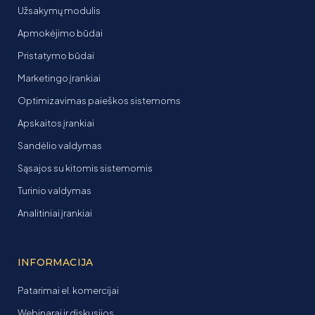
Užsakymų modulis
Apmokėjimo būdai
Pristatymo būdai
Marketingo įrankiai
Optimizavimas paieškos sistemoms
Apskaitos įrankiai
Sandėlio valdymas
Sąsajos su kitomis sistemomis
Turinio valdymas
Analitiniai įrankiai
INFORMACIJA
Patarimai el. komercijai
Webinarai ir diskusijos