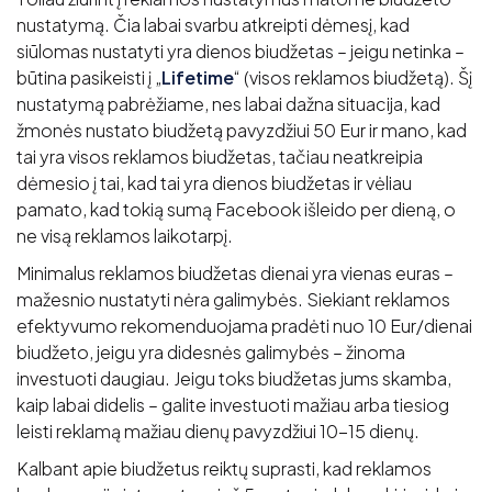
nustatymą. Čia labai svarbu atkreipti dėmesį, kad
siūlomas nustatyti yra dienos biudžetas – jeigu netinka –
būtina pasikeisti į „
Lifetime
“ (visos reklamos biudžetą). Šį
nustatymą pabrėžiame, nes labai dažna situacija, kad
žmonės nustato biudžetą pavyzdžiui 50 Eur ir mano, kad
tai yra visos reklamos biudžetas, tačiau neatkreipia
dėmesio į tai, kad tai yra dienos biudžetas ir vėliau
pamato, kad tokią sumą Facebook išleido per dieną, o
ne visą reklamos laikotarpį.
Minimalus reklamos biudžetas dienai yra vienas euras –
mažesnio nustatyti nėra galimybės. Siekiant reklamos
efektyvumo rekomenduojama pradėti nuo 10 Eur/dienai
biudžeto, jeigu yra didesnės galimybės – žinoma
investuoti daugiau. Jeigu toks biudžetas jums skamba,
kaip labai didelis – galite investuoti mažiau arba tiesiog
leisti reklamą mažiau dienų pavyzdžiui 10-15 dienų.
Kalbant apie biudžetus reiktų suprasti, kad reklamos