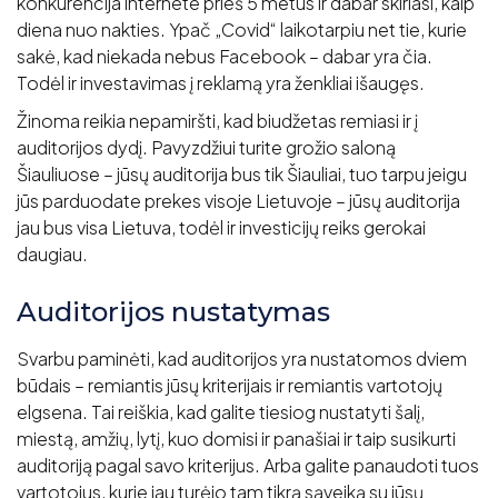
konkurencija internete prieš 5 metus ir dabar skiriasi, kaip
diena nuo nakties. Ypač „Covid“ laikotarpiu net tie, kurie
sakė, kad niekada nebus Facebook – dabar yra čia.
Todėl ir investavimas į reklamą yra ženkliai išaugęs.
Žinoma reikia nepamiršti, kad biudžetas remiasi ir į
auditorijos dydį. Pavyzdžiui turite grožio saloną
Šiauliuose – jūsų auditorija bus tik Šiauliai, tuo tarpu jeigu
jūs parduodate prekes visoje Lietuvoje – jūsų auditorija
jau bus visa Lietuva, todėl ir investicijų reiks gerokai
daugiau.
Auditorijos nustatymas
Svarbu paminėti, kad auditorijos yra nustatomos dviem
būdais – remiantis jūsų kriterijais ir remiantis vartotojų
elgsena. Tai reiškia, kad galite tiesiog nustatyti šalį,
miestą, amžių, lytį, kuo domisi ir panašiai ir taip susikurti
auditoriją pagal savo kriterijus. Arba galite panaudoti tuos
vartotojus, kurie jau turėjo tam tikrą sąveiką su jūsų