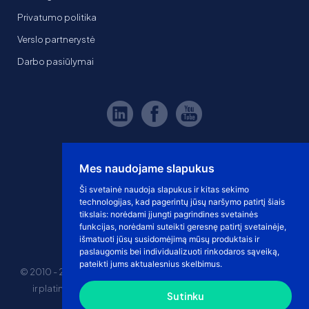
Privatumo politika
Verslo partnerystė
Darbo pasiūlymai
Mes naudojame slapukus
Ši svetainė naudoja slapukus ir kitas sekimo
technologijas, kad pagerintų jūsų naršymo patirtį šiais
tikslais:
norėdami įjungti pagrindines svetainės
funkcijas
,
norėdami suteikti geresnę patirtį svetainėje
,
išmatuoti jūsų susidomėjimą mūsų produktais ir
paslaugomis bei individualizuoti rinkodaros sąveiką
,
pateikti jums aktualesnius skelbimus
.
© 2010 - 2026 eshoprent prekinis ženklas saugomas. Kopijuoti
ir platinti svetainės turinį be sutikimo griežtai draudžiama.
Sutinku
Kainos nurodytos be PVM