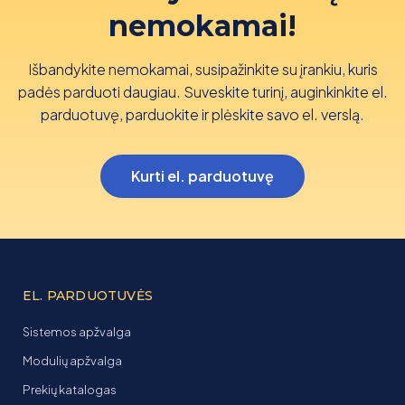
nemokamai!
Išbandykite nemokamai, susipažinkite su įrankiu, kuris
padės parduoti daugiau. Suveskite turinį, auginkinkite el.
parduotuvę, parduokite ir plėskite savo el. verslą.
Kurti el. parduotuvę
EL. PARDUOTUVĖS
Sistemos apžvalga
Modulių apžvalga
Prekių katalogas