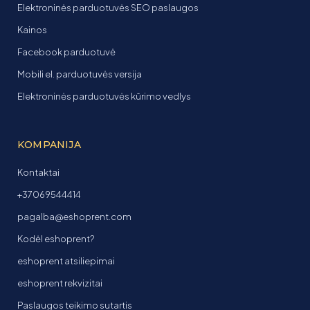
Elektroninės parduotuvės SEO paslaugos
Kainos
Facebook parduotuvė
Mobili el. parduotuvės versija
Elektroninės parduotuvės kūrimo vedlys
KOMPANIJA
Kontaktai
+37069544414
pagalba@eshoprent.com
Kodėl eshoprent?
eshoprent atsiliepimai
eshoprent rekvizitai
Paslaugos teikimo sutartis