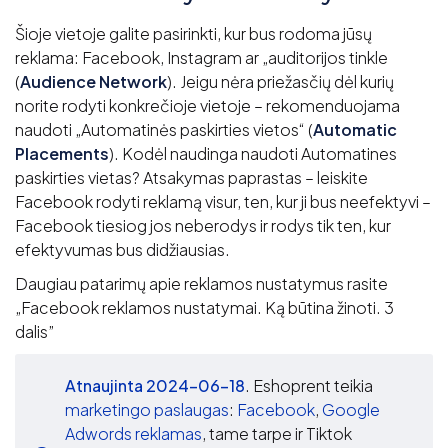
Šioje vietoje galite pasirinkti, kur bus rodoma jūsų
reklama: Facebook, Instagram ar „auditorijos tinkle
(
Audience Network
). Jeigu nėra priežasčių dėl kurių
norite rodyti konkrečioje vietoje – rekomenduojama
naudoti „Automatinės paskirties vietos“ (
Automatic
Placements
). Kodėl naudinga naudoti Automatines
paskirties vietas? Atsakymas paprastas – leiskite
Facebook rodyti reklamą visur, ten, kur ji bus neefektyvi –
Facebook tiesiog jos neberodys ir rodys tik ten, kur
efektyvumas bus didžiausias.
Daugiau patarimų apie reklamos nustatymus rasite
„Facebook reklamos nustatymai. Ką būtina žinoti. 3
dalis”
Atnaujinta 2024-06-18
. Eshoprent teikia
marketingo paslaugas
:
Facebook
,
Google
Adwords reklamas
, tame tarpe ir Tiktok