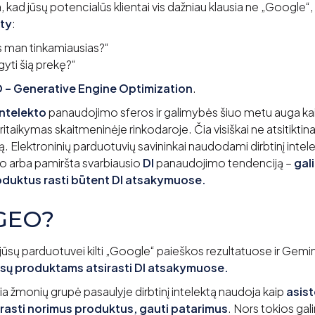
ia, kad jūsų potencialūs klientai vis dažniau klausia ne „Google“
ity
:
 man tinkamiausias?“
gyti šią prekę?“
 – Generative Engine Optimization
.
intelekto
panaudojimo sferos ir galimybės šiuo metu auga kaip
 pritaikymas skaitmeninėje rinkodaroje. Čia visiškai ne atsitiktina
. Elektroninių parduotuvių savininkai naudodami dirbtinį intele
o arba pamiršta svarbiausio
DI
panaudojimo tendenciją –
gal
uktus rasti būtent DI atsakymuose.
 GEO?
ūsų parduotuvei kilti „Google“ paieškos rezultatuose ir Gemi
ų produktams atsirasti DI atsakymuose.
usia žmonių grupė pasaulyje dirbtinį intelektą naudoja kaip
asis
, rasti norimus produktus, gauti patarimus
. Nors tokios ga