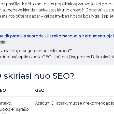
s pasiūlyti ir dėl to ne tokios populiarios) vyravo jau eilę metų 
jau nebeveikiantis ir pakeistas kitu „Microsoft Cortana“ asisten
sirito būtent dabar – kai galimybės ir pagalbos lygis išsiplėtė i
 ne tik pateikia nuorodą – jis rekomenduoja ir argumentuoja
sia:
vana tiktų draugei gimtadienio proga?“
arduotuvė optimizuota GEO – būtent jūsų prekes DI įtrauks į 
skiriasi nuo SEO?
SEO
GEO
atekti į
Atsidurti DI atsakymuose ir rekomendacij
Google“ sąrašo