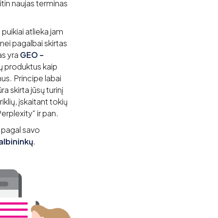
 itin naujas terminas
puikiai atlieka jam
nei pagalbai skirtas
as yra
GEO –
ūsų produktus kaip
us. Principe labai
skirta jūsų turinį
klių, įskaitant tokių
rplexity“ ir pan.
i pagal savo
albininkų
.