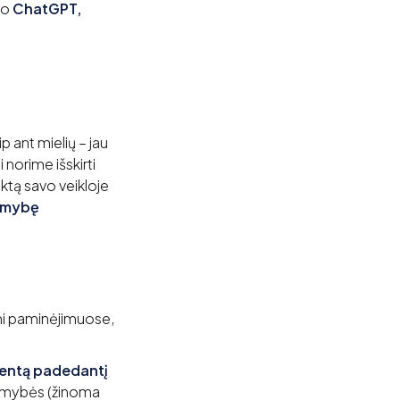
, o
ChatGPT,
 ant mielių – jau
i norime išskirti
ktą savo veikloje
imybę
ni paminėjimuose,
tentą padedantį
limybės (žinoma