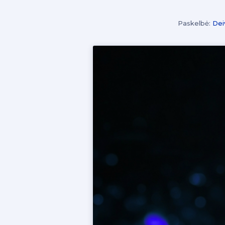
Paskelbė:
Dei