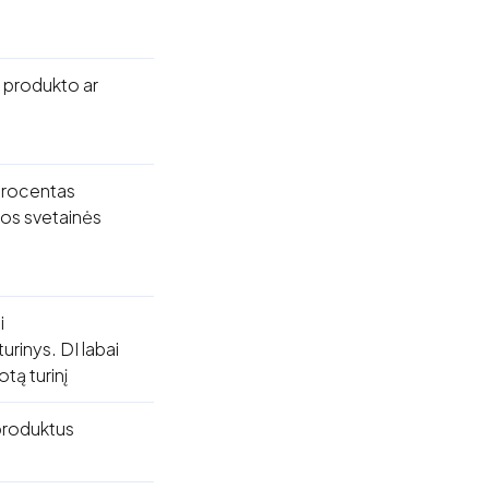
 produkto ar
procentas
ikos svetainės
i
rinys. DI labai
tą turinį
produktus