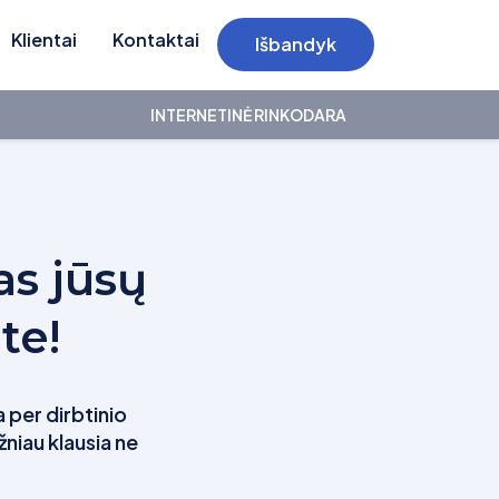
Klientai
Kontaktai
Išbandyk
INTERNETINĖ RINKODARA
as jūsų
te!
 per dirbtinio
žniau klausia ne