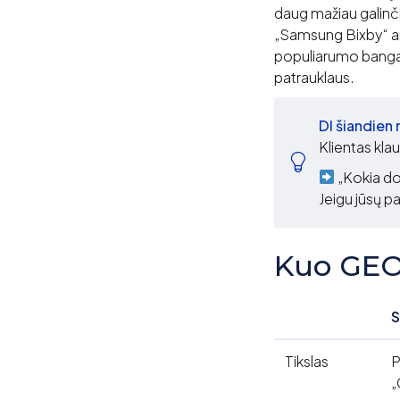
daug mažiau galinčio
„Samsung Bixby“ ar 
populiarumo banga at
patrauklaus.
DI šiandien
Klientas klau
„Kokia do
Jeigu jūsų p
Kuo GEO 
Tikslas
P
„