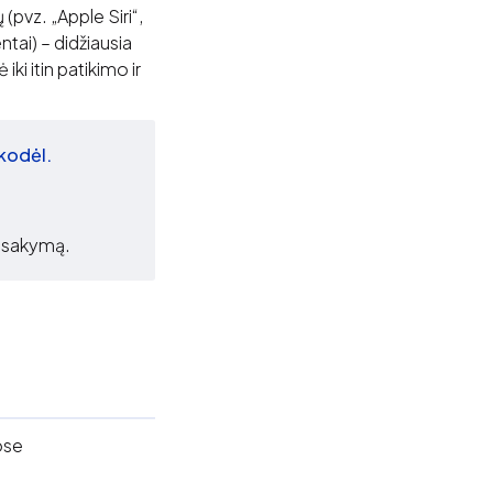
(pvz. „Apple Siri“,
tai) – didžiausia
ki itin patikimo ir
 kodėl.
atsakymą.
ose