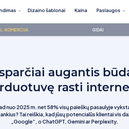
ndimas
Dizaino šablonai
Kaina
Paslaugos
L. KOMERCIJA
GIDAI
sparčiai augantis būd
rduotuvę rasti interne
kad nuo 2025 m. net 58% visų paieškų pasaulyje vyksta
įrankius? Tai reiškia, kad jūsų potencialūs klientai vis da
„Google“, o ChatGPT, Gemini ar Perplexity.