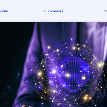
vydas
El. komercija
2