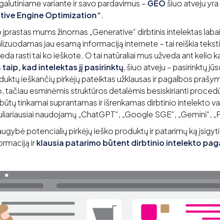
galutiniame variante ir savo pardavimus –
GEO
šiuo atveju yra
tive Engine Optimization“
.
 įprastas mums žinomas „Generative“ dirbtinis intelektas labai 
alizuodamas jau esamą informaciją internete – tai reiškia teksti
deda rasti tai ko ieškote. O tai natūraliai mus užveda ant kelio k
taip, kad intelektas jį pasirinktų
, šiuo atveju – pasirinktų j
oduktų ieškančių pirkėjų pateiktas užklausas ir pagalbos prašym
tačiau esminėmis struktūros detalėmis besiskirianti procedūra 
is būtų tinkamai suprantamas ir išrenkamas dirbtinio intelekto vari
puliariausiai naudojamų „ChatGPT“, „Google SGE“, „Gemini“, „Pe
augybė potencialių pirkėjų ieško produktų ir patarimų ką įsigyt
ormaciją ir
klausia patarimo būtent dirbtinio intelekto pag