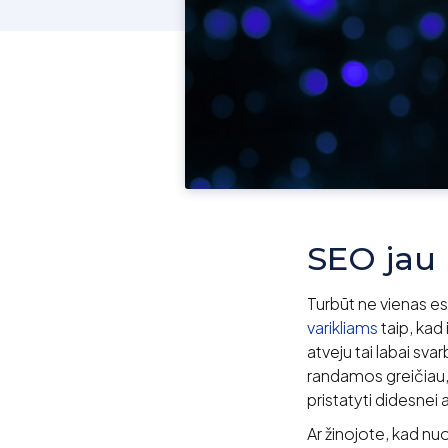
SEO jau 
Turbūt ne vienas es
varikliams
taip, kad
atveju tai labai sva
randamos greičiau, 
pristatyti didesnei a
Ar žinojote, kad n