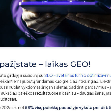
pažįstate – laikas GEO!
ate girdėję ir susidūrę su
SEO – svetainės turinio optimizavim
 ieškantiems jis būtų randamas kuo greičiau ir tikslingiau. Ele
rbus ir nuolat vykdomas žingsnis skirtas padidinti pardavimus – 
aukščiau paieškos rezultatuose ir dažniau – daugiau šansų jas 
uditorijai.
uo 2025 m. net
58% visų paieškų pasaulyje vyksta per dirbti