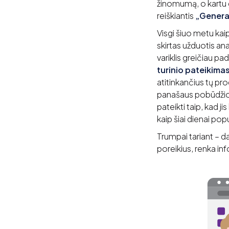
žinomumą, o kartu 
reiškiantis
„Genera
Visgi šiuo metu kaip
skirtas užduotis an
variklis greičiau pa
turinio pateikimas 
atitinkančius tų pr
panašaus pobūdžio, 
pateikti taip, kad j
kaip šiai dienai po
Trumpai tariant – d
poreikius, renka inf