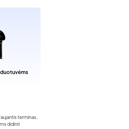
arduotuvėms
aujantis terminas,
ams didinti