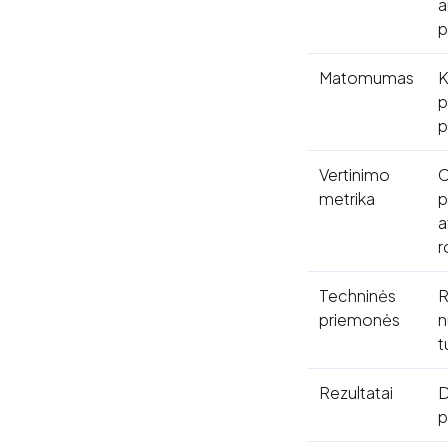
a
p
Matomumas
K
p
p
Vertinimo
C
metrika
p
a
r
Techninės
R
priemonės
n
t
Rezultatai
D
p