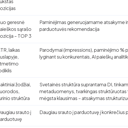
ukštas
ozicijas
uo geresnė
Paminėjimas generuojamame atsakyme ir
aieškos sąrašo
parduotuvės rekomendacija
ozicija – TOP 3
TR, laikas
Parodymai (impressions), paminėjimo % 
uslapyje,
lyginant su konkurentais, AI paieškų analit
tmetimo
odiklis
aktiniai žodžiai,
Svetainės struktūra suprantama DI, tinkam
uorodos,
metaduomenys, tvarkingas struktūruotas tu
urinio struktūra
mėgsta klausimas – atsakymas strukturizuo
augiau srauto į
Daugiau srauto į parduotuvę į konkrečius 
arduotuvę