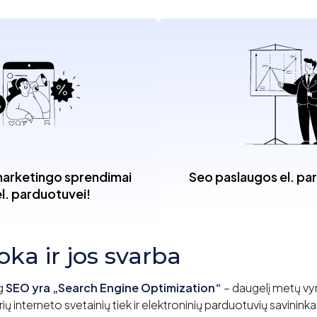
arketingo sprendimai
Seo paslaugos el. p
el. parduotuvei!
ka ir jos svarba
g
SEO yra „Search Engine Optimization“
– daugelį metų vyr
rių interneto svetainių tiek ir elektroninių parduotuvių savinink