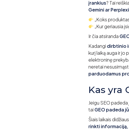
įrankius
? Tai reišk
Gemini ar Perplex
„Koks produktas
„Kur geriausia įsi
Ir čia atsiranda
GEO
Kadangi
dirbtinio 
kurį laiką auga ir jo
elektroninę prekybą
neretai nesusimąst
parduodamus prod
Kas yra
Jeigu SEO padeda j
tai
GEO padeda jūs
Šiais laikais didžia
rinkti informaciją