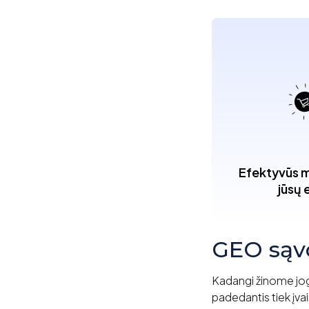
Efektyvūs m
jūsų 
GEO sąvo
Kadangi žinome jo
padedantis tiek įvai