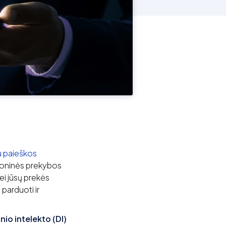
u paieškos
ktroninės prekybos
jei jūsų prekės
parduoti ir
nio intelekto (DI)