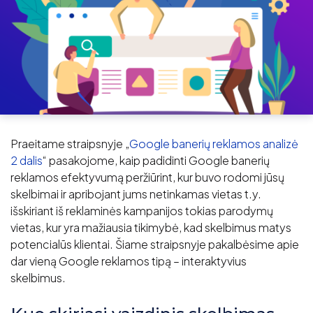
Praeitame straipsnyje „
Google banerių reklamos analizė
2 dalis
“ pasakojome, kaip padidinti Google banerių
reklamos efektyvumą peržiūrint, kur buvo rodomi jūsų
skelbimai ir apribojant jums netinkamas vietas t.y.
išskiriant iš reklaminės kampanijos tokias parodymų
vietas, kur yra mažiausia tikimybė, kad skelbimus matys
potencialūs klientai. Šiame straipsnyje pakalbėsime apie
dar vieną Google reklamos tipą – interaktyvius
skelbimus.