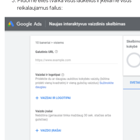
Pildome eilės tvarka visus laukelius ir įkeliame visus
reikalaujamus failus: