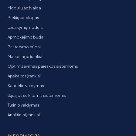
Modulių apžvalga
Prekių katalogas
Užsakymų modulis
Apmokėjimo būdai
Pristatymo būdai
Marketingo įrankiai
Optimizavimas paieškos sistemoms
Apskaitos įrankiai
Sandėlio valdymas
Sąsajos su kitomis sistemomis
Turinio valdymas
Analitiniai įrankiai
INFORMACIJA