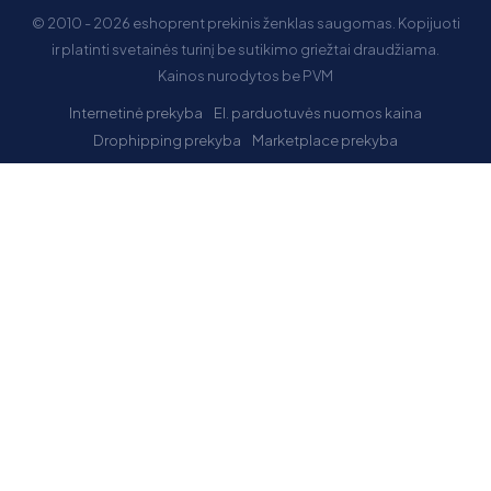
© 2010 - 2026 eshoprent prekinis ženklas saugomas. Kopijuoti
ir platinti svetainės turinį be sutikimo griežtai draudžiama.
Kainos nurodytos be PVM
Internetinė prekyba
El. parduotuvės nuomos kaina
Drophipping prekyba
Marketplace prekyba