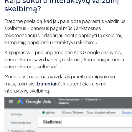
Kaip sukurti interaktyvų vaizdinį
skelbimą?
Darome prielaidą, kad jau paleidote paprastus vaizdinius
skelbimus – banerius pagal mūsų ankstesnes
rekomendacijas ir dabar jau norite papildyti tą skelbimų
kampaniją papildomu interaktyviu skelbimu.
Kaip įprastai – prisijungiame prie Ads Google paskyros,
pasirenkame savo banerių reklaminę kampaniją ir meniu
pasirenkame „skelbimai“.
Mums bus matomas vaizdas iš praeito straipsnio su
mūsų turimais „
baneriais
“. Ir būtent čia kursime
interaktyvų skelbimą.