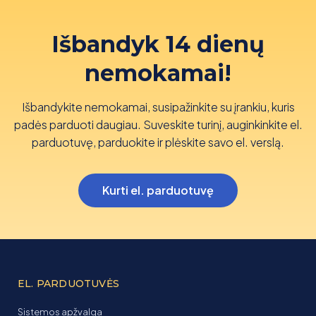
Išbandyk 14 dienų
nemokamai!
Išbandykite nemokamai, susipažinkite su įrankiu, kuris
padės parduoti daugiau. Suveskite turinį, auginkinkite el.
parduotuvę, parduokite ir plėskite savo el. verslą.
Kurti el. parduotuvę
EL. PARDUOTUVĖS
Sistemos apžvalga