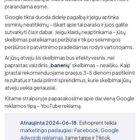
prarandama esmė.
Google tikrai duoda didelę pagalbą ir jeigu aptinka
esminių neatitikimų – iškart apie tai parašo ir juos galite
sutvarkyti čia ir dabar. Jeigu klaidų neaptinkama – jūsų
skelbimas pateikiamas peržiūrai ir tik po sėkmingos
peržiūros ir patvirtinimo pradedamas rodyti vartotojams.
Ar jūsų atveju šis skelbimas bus efektyvesnis, nei
paprastas vaizdinis „
banerių
“ skelbimas – neaišku. Kaip
įprastai rekomenduojame praėjus 3-5 dienom pasitikrinti
rezultatus ir tada priimti sprendimus, kurie skelbimai jūsų
atveju veikia geriausiai.
Kitame straipsnyje papasakosime apie dar vieną Google
reklamos tipą – YouTube reklamą.
Atnaujinta 2024-06-18
. Eshoprent teikia
marketingo paslaugas
:
Facebook
,
Google
Adwords reklamas
, tame tarpe ir Tiktok