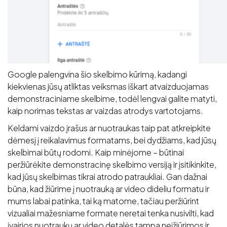
Google palengvina šio skelbimo kūrimą, kadangi
kiekvienas jūsų atliktas veiksmas iškart atvaizduojamas
demonstraciniame skelbime, todėl lengvai galite matyti,
kaip norimas tekstas ar vaizdas atrodys vartotojams.
Keldami vaizdo įrašus ar nuotraukas taip pat atkreipkite
dėmesį į reikalavimus formatams, bei dydžiams, kad jūsų
skelbimai būtų rodomi. Kaip minėjome – būtinai
peržiūrėkite demonstracinę skelbimo versiją ir įsitikinkite,
kad jūsų skelbimas tikrai atrodo patraukliai. Gan dažnai
būna, kad žiūrime į nuotrauką ar video dideliu formatu ir
mums labai patinka, tai ką matome, tačiau peržiūrint
vizualiai mažesniame formate neretai tenka nusivilti, kad
įvairios nuotraukų ar video detalės tampa neįžiūrimos ir