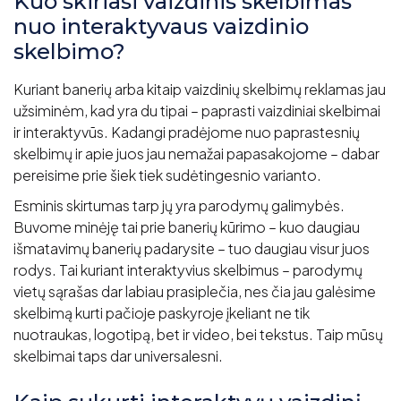
Kuo skiriasi vaizdinis skelbimas
nuo interaktyvaus vaizdinio
skelbimo?
Kuriant banerių arba kitaip vaizdinių skelbimų reklamas jau
užsiminėm, kad yra du tipai – paprasti vaizdiniai skelbimai
ir interaktyvūs. Kadangi pradėjome nuo paprastesnių
skelbimų ir apie juos jau nemažai papasakojome – dabar
pereisime prie šiek tiek sudėtingesnio varianto.
Esminis skirtumas tarp jų yra parodymų galimybės.
Buvome minėję tai prie banerių kūrimo – kuo daugiau
išmatavimų banerių padarysite – tuo daugiau visur juos
rodys. Tai kuriant interaktyvius skelbimus – parodymų
vietų sąrašas dar labiau prasiplečia, nes čia jau galėsime
skelbimą kurti pačioje paskyroje įkeliant ne tik
nuotraukas, logotipą, bet ir video, bei tekstus. Taip mūsų
skelbimai taps dar universalesni.