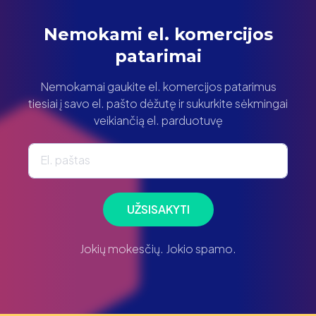
Nemokami el. komercijos
patarimai
Nemokamai gaukite el. komercijos patarimus
tiesiai į savo el. pašto dėžutę ir sukurkite sėkmingai
veikiančią el. parduotuvę
El. paštas
UŽSISAKYTI
Jokių mokesčių. Jokio spamo.