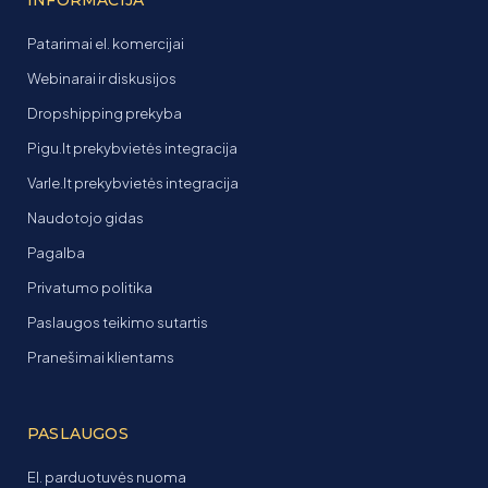
Patarimai el. komercijai
Webinarai ir diskusijos
Dropshipping prekyba
Pigu.lt prekybvietės integracija
Varle.lt prekybvietės integracija
Naudotojo gidas
Pagalba
Privatumo politika
Paslaugos teikimo sutartis
Pranešimai klientams
PASLAUGOS
El. parduotuvės nuoma