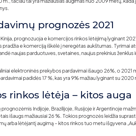
 m., tačiau tai yra mažiausias augimas nuo 2009 metų, kada 
inys.
davimų prognozės 2021
ir Kinija, prognozuoja e komercijos rinkos lėtėjimą lyginant 2
pradžia e komerciją iškėlė į neregėtas aukštumas. Tyrimai at
šbandė naujas parduotuves, svetaines, naujus prekinius ženklus i
iniai elektroninės prekybos pardavimai išaugo 26%, o 2021 
ardavimai padidės 17 %, kas yra 9% mažiau lyginant su 2020 
s rinkos lėtėja – kitos auga
prognozėmis Indijoje, Brazilijoje, Rusijoje ir Argentinoje m
tais išaugs mažiausiai 26 %. Tokios prognozės leidžia suprasti
umų arba lėtėjantį augimą – kitos rinkos tuo metu išgyvena „A