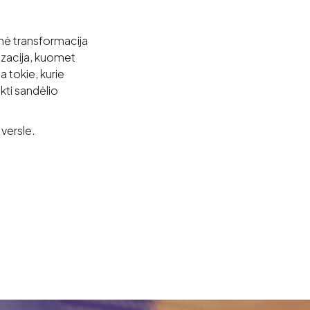
nė transformacija
izacija, kuomet
 tokie, kurie
ikti sandėlio
 versle.