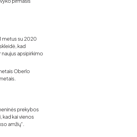
įvyko pirmasis
021 metus su 2020
skleidė, kad
r naujus apsipirkimo
metais Oberlo
metais.
ažmeninės prekybos
, kad kai vienos
ukso amžių“.