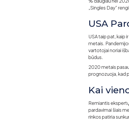
% daugiau nei 2020
„Singles Day“ reng
USA Par
USA taip pat, kaip 
metais. Pandemijos 
vartotojai noriai i
būdus.
2020 metais pasaul
prognozuoja, kad p
Kai vieno
Remiantis ekspertų 
pardavimai šiais me
rinkos patiria sunk