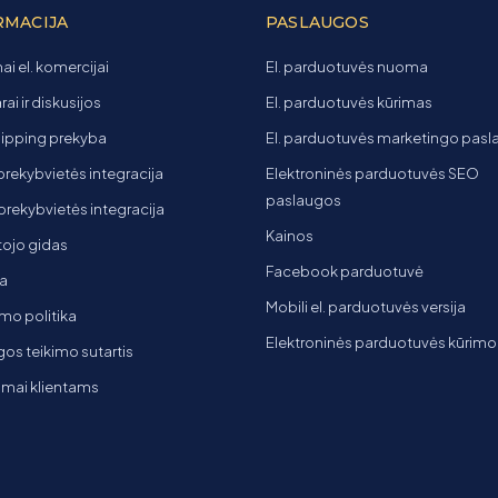
RMACIJA
PASLAUGOS
ai el. komercijai
El. parduotuvės nuoma
ai ir diskusijos
El. parduotuvės kūrimas
ipping prekyba
El. parduotuvės marketingo pas
 prekybvietės integracija
Elektroninės parduotuvės SEO
paslaugos
t prekybvietės integracija
Kainos
ojo gidas
Facebook parduotuvė
a
Mobili el. parduotuvės versija
mo politika
Elektroninės parduotuvės kūrimo
os teikimo sutartis
imai klientams