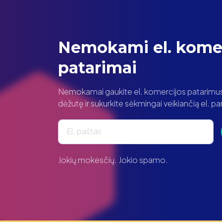
Nemokami el. komer
patarimai
Nemokamai gaukite el. komercijos patarimus t
dėžutę ir sukurkite sėkmingai veikiančią el. 
El. paštas
Jokių mokesčių. Jokio spamo.