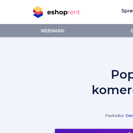
Spre
WEBINARAI
E
Pop
komerc
Paskelbė:
Dei