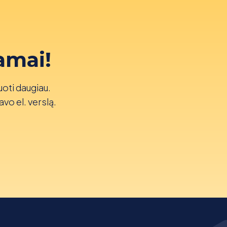
amai!
uoti daugiau.
avo el. verslą.