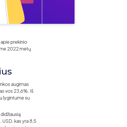
apie prekinio
rsime 2022 metų
ius
rinkos augimas
s vos 23,6%. Iš
u lygintume su
didžiausią
. USD, kas yra 8,5