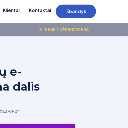
Klientai
Kontaktai
Išbandyk
INTERNETINĖ RINKODARA
ų e-
a dalis
022-01-24