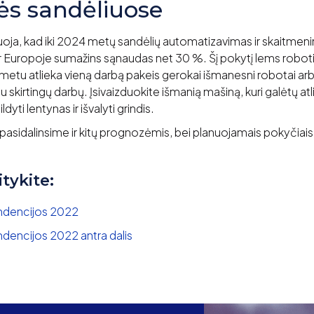
ės sandėliuose
oja, kad iki 2024 metų sandėlių automatizavimas ir skaitmeni
ir Europoje sumažins sąnaudas net 30 %. Šį pokytį lems robot
 metu atlieka vieną darbą pakeis gerokai išmanesni robotai arba
u skirtingų darbų. Įsivaizduokite išmanią mašiną, kuri galėtų atl
ldyti lentynas ir išvalyti grindis.
pasidalinsime ir kitų prognozėmis, bei planuojamais pokyčiais
itykite:
endencijos 2022
ndencijos 2022 antra dalis