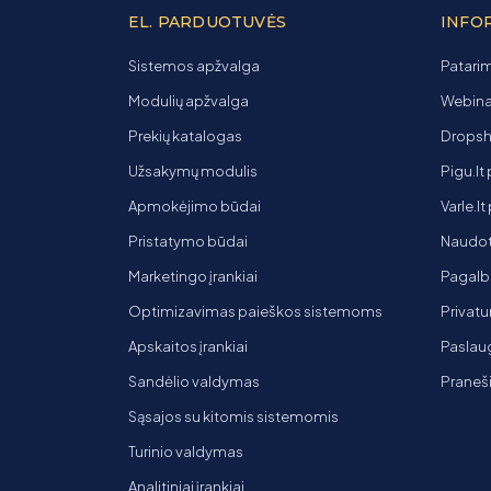
EL. PARDUOTUVĖS
INFO
Sistemos apžvalga
Patarim
Modulių apžvalga
Webinar
Prekių katalogas
Dropsh
Užsakymų modulis
Pigu.lt
Apmokėjimo būdai
Varle.l
Pristatymo būdai
Naudot
Marketingo įrankiai
Pagalb
Optimizavimas paieškos sistemoms
Privatu
Apskaitos įrankiai
Paslaug
Sandėlio valdymas
Praneš
Sąsajos su kitomis sistemomis
Turinio valdymas
Analitiniai įrankiai