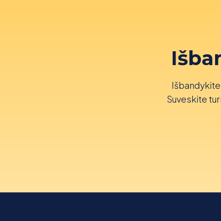
Išba
Išbandykite 
Suveskite turi