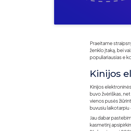
Praeitame straipsny
ženklo įtaką, bei v
populiariausias e k
Kinijos 
Kinijos elektronin
buvo žvėriškas, n
vienos pusės žiūri
buvusiu laikotarpiu
Jau dabar pastebim
kasmetinį apsipirki