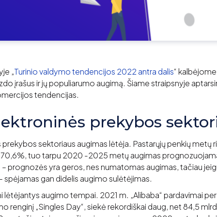
je „
Turinio valdymo tendencijos 2022 antra dalis
“ kalbėjome 
aizdo įrašus ir jų populiarumo augimą. Šiame straipsnyje apta
omercijos tendencijas.
elektroninės prekybos sektor
ės prekybos sektoriaus augimas lėtėja. Pastarųjų penkių metų 
et 70,6%, tuo tarpu 2020 -2025 metų augimas prognozuojama
nt – prognozės yra geros, nes numatomas augimas, tačiau jeig
 – spėjamas gan didelis augimo sulėtėjimas.
i lėtėjantys augimo tempai. 2021 m. „Alibaba“ pardavimai per 
mo renginį „Singles Day“, siekė rekordiškai daug, net 84,5 mlrd