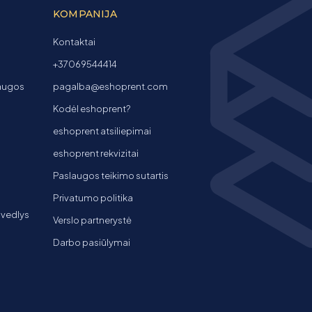
KOMPANIJA
Kontaktai
+37069544414
laugos
pagalba@eshoprent.com
Kodėl eshoprent?
eshoprent atsiliepimai
eshoprent rekvizitai
Paslaugos teikimo sutartis
Privatumo politika
 vedlys
Verslo partnerystė
Darbo pasiūlymai