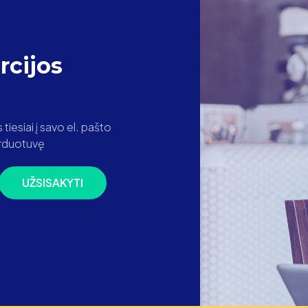
cijos
iesiai į savo el. pašto
parduotuvę
UŽSISAKYTI