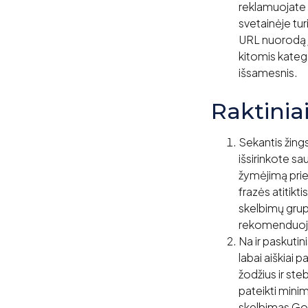
reklamuojate be
svetainėje turi
URL nuorodą į 
kitomis katego
išsamesnis.
Raktiniai
Sekantis žingsn
išsirinkote sa
žymėjimą prie 
frazės atitikti
skelbimų grup
rekomenduoja
Na ir paskutin
labai aiškiai 
žodžius ir ste
pateikti minim
skelbimas Goo