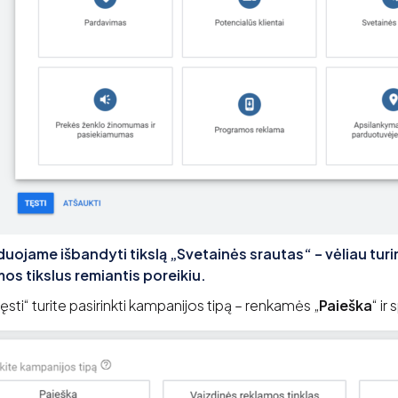
ojame išbandyti tikslą „Svetainės srautas“ – vėliau turin
amos tikslus remiantis poreikiu.
ti“ turite pasirinkti kampanijos tipą – renkamės „
Paieška
“ ir