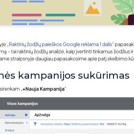
je „
Raktinių žodžių paieškos Google reklama 1 dalis
“ papasak
mą – tai raktinių žodžių analizė, kaip įvertinti tinkamus žodžius i
iame straipsnyje daugiau papasakosime apie patį skelbimo kū
nės kampanijos sukūrimas
asirenkam „
+Nauja Kampanija
“