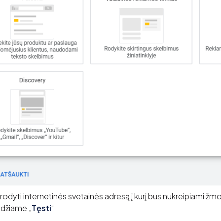
rodyti internetinės svetainės adresą į kurį bus nukreipiami žm
udžiame „
Tęsti
“