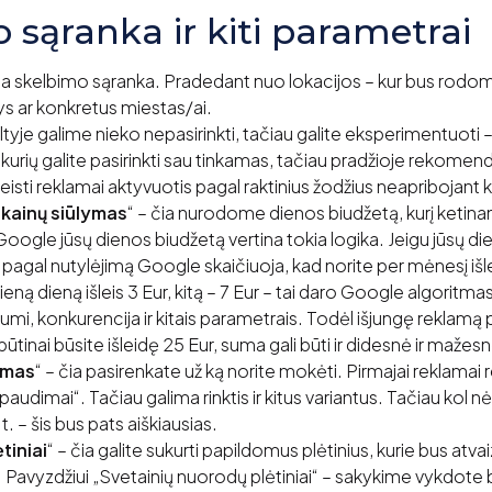
 sąranka ir kiti parametrai
 skelbimo sąranka. Pradedant nuo lokacijos – kur bus rodom
s/ys ar konkretus miestas/ai.
iltyje galime nieko nepasirinkti, tačiau galite eksperimentuoti
 kurių galite pasirinkti sau tinkamas, tačiau pradžioje rekom
 leisti reklamai aktyvuotis pagal raktinius žodžius neapribojant 
 kainų siūlymas
“ – čia nurodome dienos biudžetą, kurį ketinam
Google jūsų dienos biudžetą vertina tokia logika. Jeigu jūsų d
i pagal nutylėjimą Google skaičiuoja, kad norite per mėnesį išle
 vieną dieną išleis 3 Eur, kitą – 7 Eur – tai daro Google algoritm
umi, konkurencija ir kitais parametrais. Todėl išjungę reklamą
būtinai būsite išleidę 25 Eur, suma gali būti ir didesnė ir mažes
ymas
“ – čia pasirenkate už ką norite mokėti. Pirmajai rekla
spaudimai“. Tačiau galima rinktis ir kitus variantus. Tačiau kol 
k.t. – šis bus pats aiškiausias.
tiniai
“ – čia galite sukurti papildomus plėtinius, kurie bus at
. Pavyzdžiui „Svetainių nuorodų plėtiniai“ – sakykime vykdote