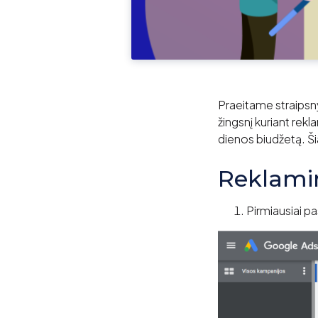
Praeitame straipsny
žingsnį kuriant rekla
dienos biudžetą. Š
Reklami
Pirmiausiai p