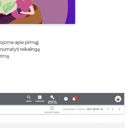
ojome apie pirmąjį
r numatyti reikalingą
rimą.