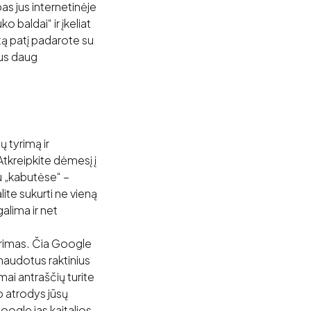
pas jus internetinėje
o baldai“ ir įkeliat
 tą patį padarote su
bus daug
ų tyrimą ir
Atkreipkite dėmesį į
gu „kabutėse“ –
alite sukurti ne vieną
alima ir net
kūrimas. Čia Google
anaudotus raktinius
amai antraščių turite
p atrodys jūsų
oogle jas kaitalios