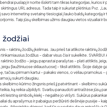
ndrai puslapį ir norite išskirti tam tikras kategorijas, kurios ir 
 skirtingus URL adresus. Tada taip ir sukuriat plėtinius Pvz. „Lauk
savo internetinę svetainę tiesiogiai į lauko baldų kategoriją ir
rijomis. Taip jūsų skelbimas užims daugiau vietos vizualiai ir 
 žodžiai
is – raktinių žodžių įkėlimas. Jau prieš tai atlikote raktinių žodži
u tinkamiausius žodžius – dabar visus čia ir sukelkite. SVARBU! 
raktinio žodžio – jeigu paprastai parašytas – plati atitiktis, jei
s, jeigu [laužtiniuose skliaustuose] – tiksli atitiktis. Šioje dalyje g
ę, tačiau pirmam kartui – pakaks vienos, o vėliau pramokus – g
ma jų sukurti daugiau.
is skelbimo kūrimo žingsnis prieš jį patvirtinant – skelbimo su
pateikia, ką reikia užpildyti. Svarbu panaudoti antraštėse jūsų p
bėti leistiną simbolių kiekį – negalite jo viršyti. Sukūrus pakank
aliai du aprašymus ir pabaigus peržiūrėti dešinėje pusėje – kai
gle. Atkreipkite dėmesį, kad jūs suvedate daug antraščių ir G