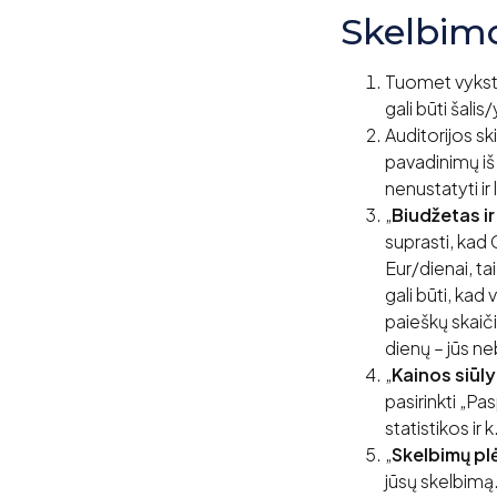
Skelbimo
Tuomet vyksta
gali būti šali
Auditorijos sk
pavadinimų iš
nenustatyti ir
„
Biudžetas ir
suprasti, kad 
Eur/dienai, ta
gali būti, kad
paieškų skaiči
dienų – jūs ne
„
Kainos siūl
pasirinkti „Pa
statistikos ir 
„
Skelbimų plė
jūsų skelbimą