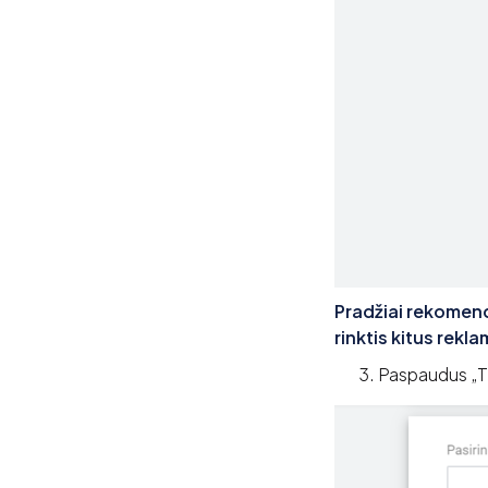
Pradžiai rekomendu
rinktis kitus rekl
Paspaudus „Tęs