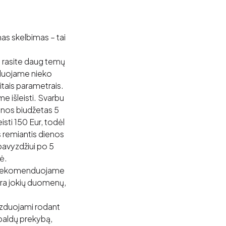
as skelbimas – tai
 – rasite daug temų
enduojame nieko
kitais parametrais.
e išleisti. Svarbu
ienos biudžetas 5
isti 150 Eur, todėl
as remiantis dienos
 pavyzdžiui po 5
nė.
mai rekomenduojame
nėra jokių duomenų,
vaizduojami rodant
 baldų prekybą,