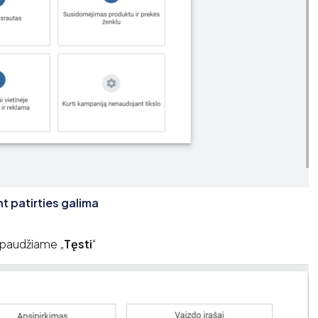
t patirties galima
 spaudžiame „
Tęsti
“