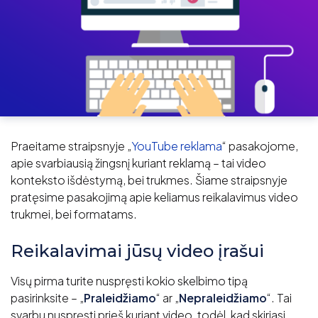
Praeitame straipsnyje „
YouTube reklama
“ pasakojome,
apie svarbiausią žingsnį kuriant reklamą – tai video
konteksto išdėstymą, bei trukmes. Šiame straipsnyje
pratęsime pasakojimą apie keliamus reikalavimus video
trukmei, bei formatams.
Reikalavimai jūsų video įrašui
Visų pirma turite nuspręsti kokio skelbimo tipą
pasirinksite – „
Praleidžiamo
“ ar „
Nepraleidžiamo
“. Tai
svarbu nuspręsti prieš kuriant video, todėl, kad skiriasi