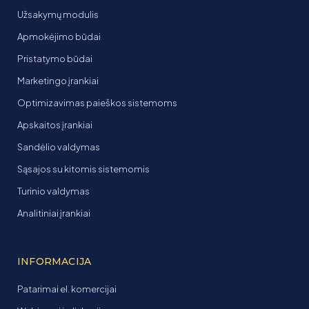
Užsakymų modulis
Apmokėjimo būdai
Pristatymo būdai
Marketingo įrankiai
Optimizavimas paieškos sistemoms
Apskaitos įrankiai
Sandėlio valdymas
Sąsajos su kitomis sistemomis
Turinio valdymas
Analitiniai įrankiai
INFORMACIJA
Patarimai el. komercijai