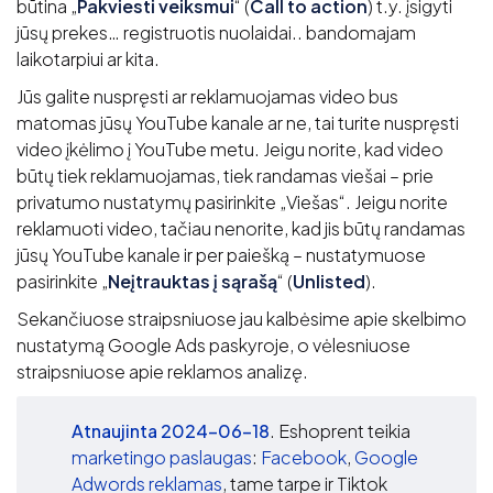
būtina „
Pakviesti veiksmui
“ (
Call to action
) t.y. įsigyti
jūsų prekes… registruotis nuolaidai.. bandomajam
laikotarpiui ar kita.
Jūs galite nuspręsti ar reklamuojamas video bus
matomas jūsų YouTube kanale ar ne, tai turite nuspręsti
video įkėlimo į YouTube metu. Jeigu norite, kad video
būtų tiek reklamuojamas, tiek randamas viešai – prie
privatumo nustatymų pasirinkite „Viešas“. Jeigu norite
reklamuoti video, tačiau nenorite, kad jis būtų randamas
jūsų YouTube kanale ir per paiešką – nustatymuose
pasirinkite „
Neįtrauktas į sąrašą
“ (
Unlisted
).
Sekančiuose straipsniuose jau kalbėsime apie skelbimo
nustatymą Google Ads paskyroje, o vėlesniuose
straipsniuose apie reklamos analizę.
Atnaujinta 2024-06-18
. Eshoprent teikia
marketingo paslaugas
:
Facebook
,
Google
Adwords reklamas
, tame tarpe ir Tiktok