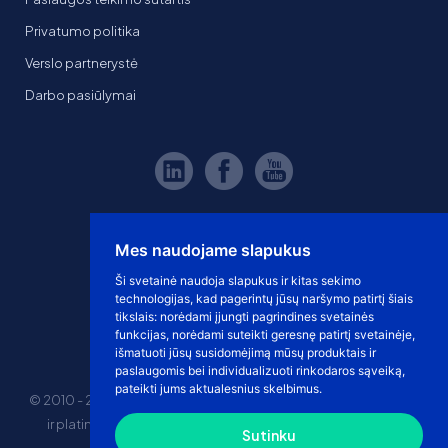
Privatumo politika
Verslo partnerystė
Darbo pasiūlymai
Mes naudojame slapukus
Ši svetainė naudoja slapukus ir kitas sekimo
technologijas, kad pagerintų jūsų naršymo patirtį šiais
tikslais:
norėdami įjungti pagrindines svetainės
funkcijas
,
norėdami suteikti geresnę patirtį svetainėje
,
išmatuoti jūsų susidomėjimą mūsų produktais ir
paslaugomis bei individualizuoti rinkodaros sąveiką
,
pateikti jums aktualesnius skelbimus
.
© 2010 - 2026 eshoprent prekinis ženklas saugomas. Kopijuoti
ir platinti svetainės turinį be sutikimo griežtai draudžiama.
Sutinku