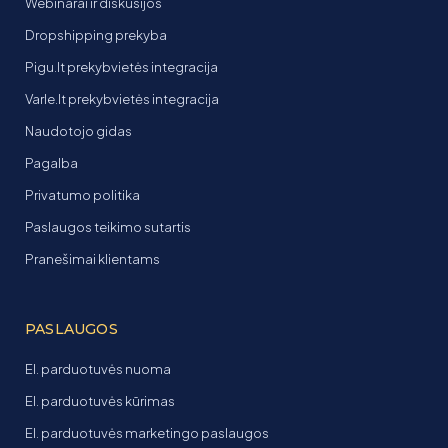
Webinarai ir diskusijos
Dropshipping prekyba
Pigu.lt prekybvietės integracija
Varle.lt prekybvietės integracija
Naudotojo gidas
Pagalba
Privatumo politika
Paslaugos teikimo sutartis
Pranešimai klientams
PASLAUGOS
El. parduotuvės nuoma
El. parduotuvės kūrimas
El. parduotuvės marketingo paslaugos