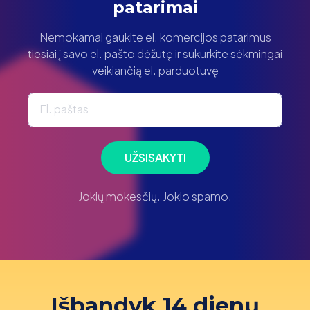
patarimai
Nemokamai gaukite el. komercijos patarimus
tiesiai į savo el. pašto dėžutę ir sukurkite sėkmingai
veikiančią el. parduotuvę
El. paštas
UŽSISAKYTI
Jokių mokesčių. Jokio spamo.
Išbandyk 14 dienų