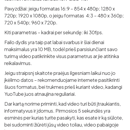
Pavyzdžiai: jeigu formatas 16:9 – 854 x 480p; 1280 x
720p; 1920 x 1080p, o jeigu formatas 4:3 – 480 x 360p;
720 x 540p; 960 x 720p.
Kiti parametras – kadrai per sekundę: iki 30fps.
Failo dydis yra taip pat labai svarbus ir šiai dienai
maksimalus yra 10 MB, todėl prieš parsisiunčiant savo
turimą video patikrinkite visus parametrus ar jie atitinka
reikalavimus.
Jeigu straipsnį skaitote praėjus ilgesniam laikui nuo jo
įkėlimo datos – rekomenduojame internete pasitikrinti
šiuos formatus, bei trukmes prieš kuriant video, kadangi
YuoTube juos atnaujina reguliariai.
Dar kartą norime priminti, kad video turi būti įtraukiantis,
informatyvus ir įdomus. Pirmosios 5 sekundės yra
esminės per kurias turite pasakyti, kas esate ir ką siūlote,
bei sudominti žiūrėti jūsų video toliau, video pabaigoje