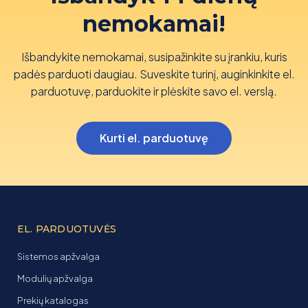
nemokamai!
Išbandykite nemokamai, susipažinkite su įrankiu, kuris
padės parduoti daugiau. Suveskite turinį, auginkinkite el.
parduotuvę, parduokite ir plėskite savo el. verslą.
Kurti el. parduotuvę
EL. PARDUOTUVĖS
Sistemos apžvalga
Modulių apžvalga
Prekių katalogas