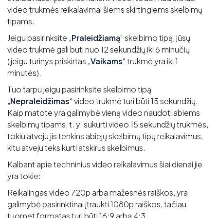
video trukmės reikalavimai šiems skirtingiems skelbimų
tipams.
Jeigu pasirinksite „
Praleidžiamą
“ skelbimo tipą, jūsų
video trukmė gali būti nuo 12 sekundžių iki 6 minučių
(jeigu turinys priskirtas „
Vaikams
“ trukmė yra iki 1
minutės).
Tuo tarpu jeigu pasirinksite skelbimo tipą
„
Nepraleidžimas
“ video trukmė turi būti 15 sekundžių.
Kaip matote yra galimybė vieną video naudoti abiems
skelbimų tipams, t. y. sukurti video 15 sekundžių trukmės,
tokiu atveju jis tenkins abiejų skelbimų tipų reikalavimus,
kitu atveju teks kurti atskirus skelbimus.
Kalbant apie techninius video reikalavimus šiai dienai jie
yra tokie:
Reikalingas video 720p arba mažesnės raiškos, yra
galimybė pasirinktinai įtraukti 1080p raiškos, tačiau
tuomet formatas turi būti 16:9 arba 4:3.