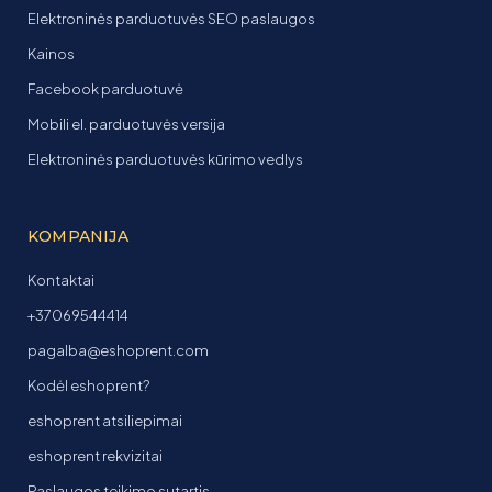
Elektroninės parduotuvės SEO paslaugos
Kainos
Facebook parduotuvė
Mobili el. parduotuvės versija
Elektroninės parduotuvės kūrimo vedlys
KOMPANIJA
Kontaktai
+37069544414
pagalba@eshoprent.com
Kodėl eshoprent?
eshoprent atsiliepimai
eshoprent rekvizitai
Paslaugos teikimo sutartis