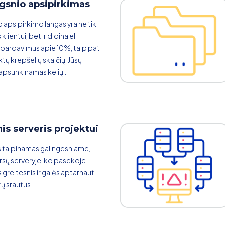
gsnio apsipirkimas
 apsipirkimo langas yra ne tik
lientui, bet ir didina el.
pardavimus apie 10%, taip pat
tų krepšelių skaičių. Jūsų
apsunkinamas kelių...
is serveris projektui
 talpinamas galingesniame,
rsų serveryje, ko pasekoje
greitesnis ir galės aptarnauti
ų srautus....