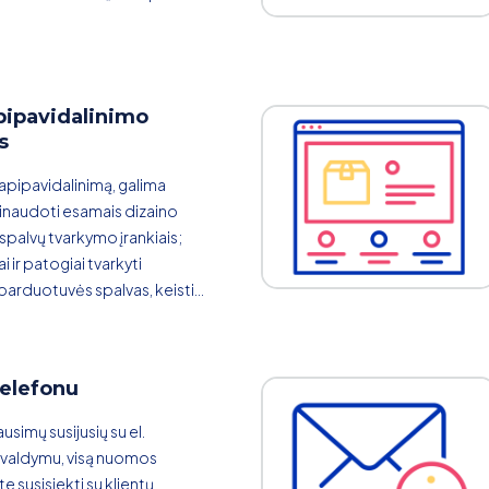
pipavidalinimo
s
pipavidalinimą, galima
asinaudoti esamais dizaino
ų spalvų tvarkymo įrankiais;
i ir patogiai tvarkyti
parduotuvės spalvas, keisti...
telefonu
ausimų susijusių su el.
valdymu, visą nuomos
te susisiekti su klientų