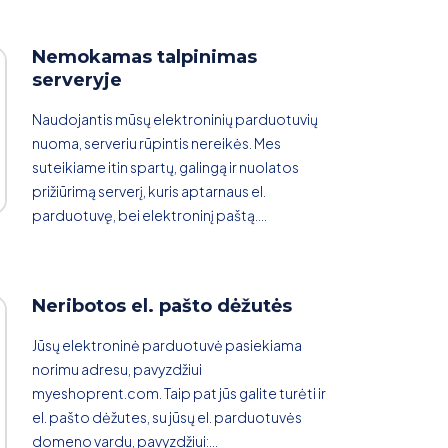
Nemokamas talpinimas
serveryje
Naudojantis mūsų elektroninių parduotuvių
nuoma, serveriu rūpintis nereikės. Mes
suteikiame itin spartų, galingą ir nuolatos
prižiūrimą serverį, kuris aptarnaus el.
parduotuvę, bei elektroninį paštą....
Neribotos el. pašto dėžutės
Jūsų elektroninė parduotuvė pasiekiama
norimu adresu, pavyzdžiui
myeshoprent.com. Taip pat jūs galite turėti ir
el. pašto dėžutes, su jūsų el. parduotuvės
domeno vardu, pavyzdžiui:...