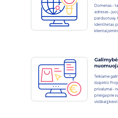
Domenas - ta
adresas - juo 
parduotuvę, t
identitetas, pr
klientai įsimin
Galimybė 
nuomuoj
Teikiame ga
išsipirkti. Pr
privalumai -
prieiga prie 
visiškai jį keist