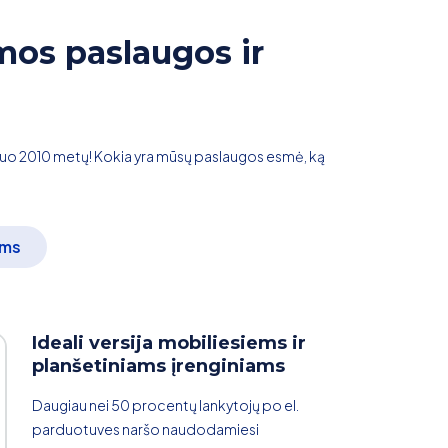
mos paslaugos ir
nuo 2010 metų! Kokia yra mūsų paslaugos esmė, ką
ams
Ideali versija mobiliesiems ir
planšetiniams įrenginiams
Daugiau nei 50 procentų lankytojų po el.
parduotuves naršo naudodamiesi