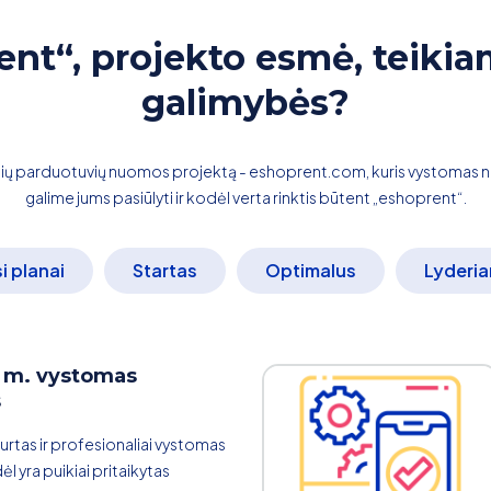
ent“, projekto esmė, teikia
galimybės?
inių parduotuvių nuomos projektą - eshoprent.com, kuris vystomas 
galime jums pasiūlyti ir kodėl verta rinktis būtent „eshoprent“.
si planai
Startas
Optimalus
Lyderi
 m. vystomas
s
urtas ir profesionaliai vystomas
ėl yra puikiai pritaikytas