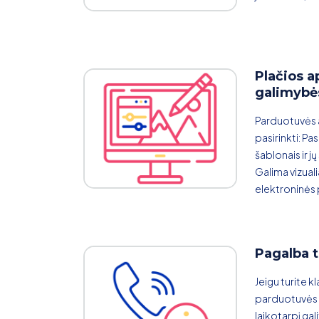
Plačios a
galimybė
Parduotuvės a
pasirinkti: P
šablonais ir j
Galima vizualia
elektroninės 
Pagalba 
Jeigu turite kl
parduotuvės 
laikotarpį gali