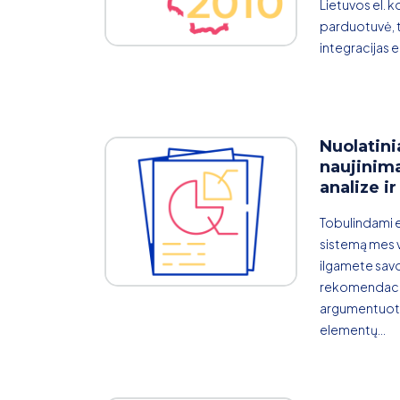
Lietuvos el. k
parduotuvė, tu
integracijas el
Nuolatini
naujinima
analize ir
Tobulindami e
sistemą mes v
ilgamete savo
rekomendacij
argumentuoti
elementų...