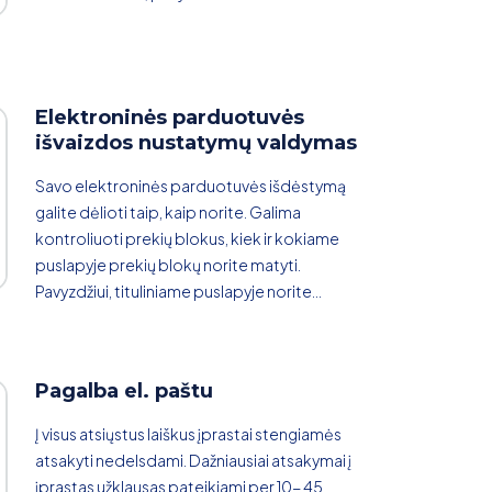
Elektroninės parduotuvės
išvaizdos nustatymų valdymas
Savo elektroninės parduotuvės išdėstymą
galite dėlioti taip, kaip norite. Galima
kontroliuoti prekių blokus, kiek ir kokiame
puslapyje prekių blokų norite matyti.
Pavyzdžiui, tituliniame puslapyje norite...
Pagalba el. paštu
Į visus atsiųstus laiškus įprastai stengiamės
atsakyti nedelsdami. Dažniausiai atsakymai į
įprastas užklausas pateikiami per 10- 45