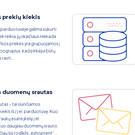
 prekių kiekis
 parduotuvėje galima sukurti
ek reikia, jų skaičiaus niekada
isos prekės yra grupuojamos į
 pogrupius, kad pirkėjui būtų
rasti....
s duomenų srautas
tas – tai siunčiamos
iekis iš / į el. parduotuvę. Kuo
ukų esate įkelę į el.
tuo daugiau duomenų srauto
čiau šis rodiklis „eshoprent“ ...