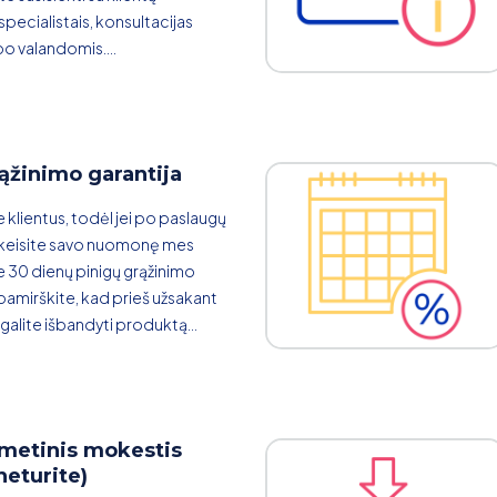
pecialistais, konsultacijas
o valandomis....
ąžinimo garantija
klientus, todėl jei po paslaugų
keisite savo nuomonę mes
 30 dienų pinigų grąžinimo
amirškite, kad prieš užsakant
galite išbandyti produktą...
etinis mokestis
neturite)