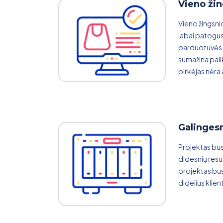
Vieno žin
Vieno žingsnio
labai patogus k
parduotuvės 
sumažina palik
pirkėjas nėra 
Galingesn
Projektas bus
didesnių resu
projektas bus 
didelius klient