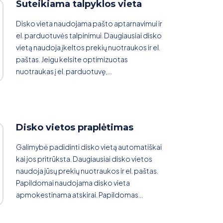
Suteikiama talpyklos vieta
Disko vieta naudojama pašto aptarnavimui ir
el. parduotuvės talpinimui. Daugiausiai disko
vietą naudoja įkeltos prekių nuotraukos ir el.
paštas. Jeigu kelsite optimizuotas
nuotraukas į el. parduotuvę,...
Disko vietos praplėtimas
Galimybė padidinti disko vietą automatiškai
kai jos pritrūksta. Daugiausiai disko vietos
naudoja jūsų prekių nuotraukos ir el. paštas.
Papildomai naudojama disko vieta
apmokestinama atskirai. Papildomas...