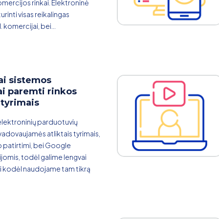
omercijos rinkai. Elektroninė
rinti visas reikalingas
. komercijai, bei...
ai sistemos
i paremti rinkos
 tyrimais
lektroninių parduotuvių
adovaujamės atliktais tyrimais,
 patirtimi, bei Google
omis, todėl galime lengvai
 kodėl naudojame tam tikrą