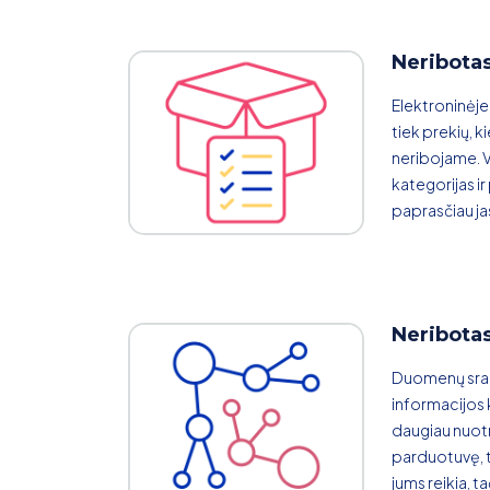
Neribotas
Elektroninėje
tiek prekių, ki
neribojame. V
kategorijas ir
paprasčiau jas 
Neribota
Duomenų srau
informacijos k
daugiau nuotra
parduotuvę, 
jums reikia, ta