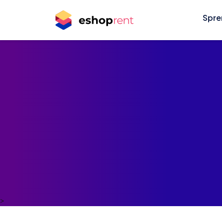
Spre
>