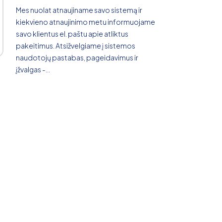
Mes nuolat atnaujiname savo sistemą ir
kiekvieno atnaujinimo metu informuojame
savo klientus el. paštu apie atliktus
pakeitimus. Atsižvelgiame į sistemos
naudotojų pastabas, pageidavimus ir
įžvalgas -...