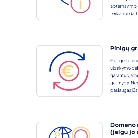
aptarnavimo s
teikiame darb
Pinigų gr
Mes gerbiame 
užsakymo pa
garantuojame
galimybę. Nep
paslaugas jūs 
Domeno m
(jeigu jo 