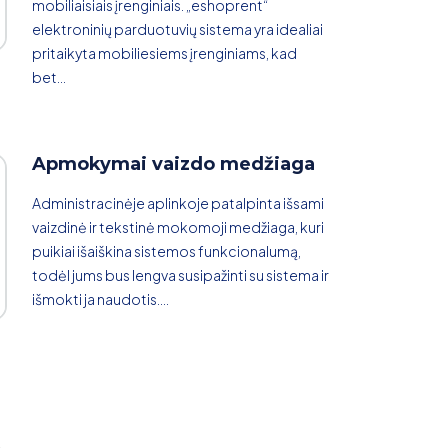
mobiliaisiais įrenginiais. „eshoprent“
elektroninių parduotuvių sistema yra idealiai
pritaikyta mobiliesiems įrenginiams, kad
bet...
Apmokymai vaizdo medžiaga
Administracinėje aplinkoje patalpinta išsami
vaizdinė ir tekstinė mokomoji medžiaga, kuri
puikiai išaiškina sistemos funkcionalumą,
todėl jums bus lengva susipažinti su sistema ir
išmokti ja naudotis....