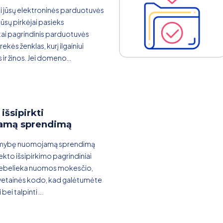
i jūsų elektroninės parduotuvės
jūsų pirkėjai pasieks
ai pagrindinis parduotuvės
ekės ženklas, kurį ilgainiui
s ir žinos. Jei domeno...
išsipirkti
amą sprendimą
limybę nuomojamą sprendimą
ojekto išsipirkimo pagrindiniai
 nebelieka nuomos mokesčio,
svetainės kodo, kad galėtumėte
i bei talpinti ...