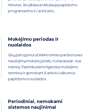
minutes. Jei užklausa reikalauja papildomo
programavimo ir / ar kitokio...
Mokėjimo periodas ir
nuolaidos
Jūsų patogumui už elektroninės parduotuvės
naudojimą mokate į priekį, trumpiausiai - kas
mėnesį. Pasirinkusiems ilgesnius mokėjimo
terminus ir apmokant iš anksto taikomos
papildomos nuolaidos....
Periodiniai, nemokami
sistemos naujinimai