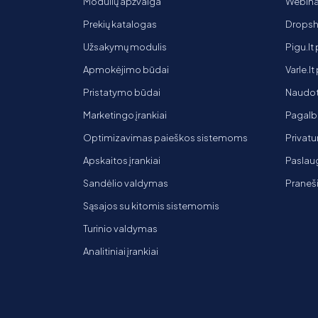
Modulių apžvalga
Webinar
Prekių katalogas
Dropsh
Užsakymų modulis
Pigu.lt
Apmokėjimo būdai
Varle.l
Pristatymo būdai
Naudot
Marketingo įrankiai
Pagalb
Optimizavimas paieškos sistemoms
Privatu
Apskaitos įrankiai
Paslaug
Sandėlio valdymas
Praneš
Sąsajos su kitomis sistemomis
Turinio valdymas
Analitiniai įrankiai