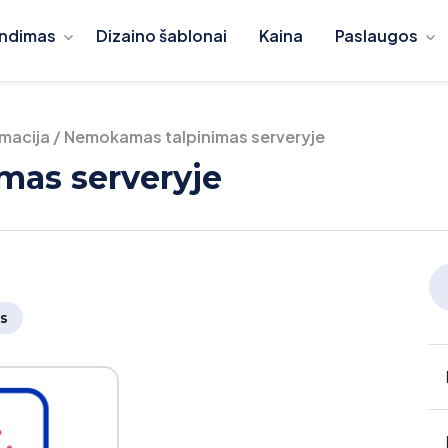
ndimas
Dizaino šablonai
Kaina
Paslaugos
rmacija
/
Nemokamas talpinimas serveryje
mas serveryje
s