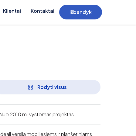
Klientai
Kontaktai
Išbandyk
Rodyti visus
Nuo 2010 m. vystomas projektas
Ideali versija mobiliesiems ir planšetiniams