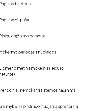
Pagalba telefonu
Pagalba el. paštu
Pinigų grąžinimo garantija
Mokėjimo periodas ir nuolaidos
Domeno metinis mokestis (jeigu jo
neturite)
Periodiniai, nemokami sistemos naujinimai
Galimybė išsipirkti nuomuojamą sprendimą