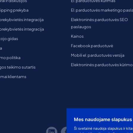
ai ir diskusijos
El. parduotuvės kūrimas
ipping prekyba
El. parduotuvės marketingo pas
 prekybvietės integracija
Elektroninės parduotuvės SEO
paslaugos
t prekybvietės integracija
Kainos
ojo gidas
Facebook parduotuvė
a
Mobili el. parduotuvės versija
mo politika
Elektroninės parduotuvės kūrimo
os teikimo sutartis
imai klientams
Mes naudojame slapukus
Ši svetainė naudoja slapukus ir kita