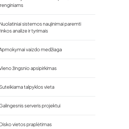
įrenginiams
Nuolatiniai sistemos naujinimai paremti
rinkos analize ir tyrimais
Apmokymai vaizdo medžiaga
Vieno žingsnio apsipirkimas
Suteikiama talpyklos vieta
Galingesnis serveris projektui
Disko vietos praplėtimas