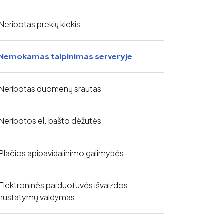
Neribotas prekių kiekis
Nemokamas talpinimas serveryje
Neribotas duomenų srautas
Neribotos el. pašto dėžutės
Plačios apipavidalinimo galimybės
Elektroninės parduotuvės išvaizdos
nustatymų valdymas