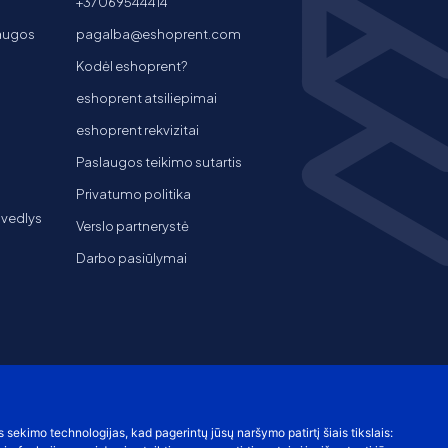
+37069544414
laugos
pagalba@eshoprent.com
Kodėl eshoprent?
eshoprent atsiliepimai
eshoprent rekvizitai
Paslaugos teikimo sutartis
Privatumo politika
 vedlys
Verslo partnerystė
Darbo pasiūlymai
s sekimo technologijas, kad pagerintų jūsų naršymo patirtį šiais tikslais: