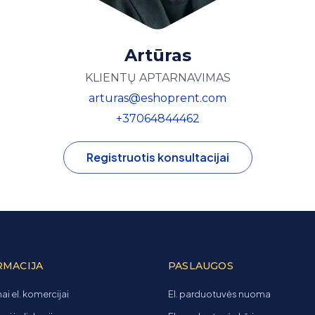
Artūras
KLIENTŲ APTARNAVIMAS
arturas@eshoprent.com
+37064844462
Registruotis konsultacijai
RMACIJA
PASLAUGOS
ai el. komercijai
El. parduotuvės nuoma