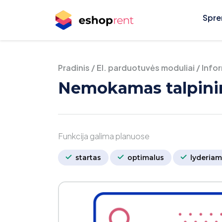
Spre
Pradinis
/
El. parduotuvės moduliai
/
Info
Nemokamas talpini
Funkcija galima planuose
startas
optimalus
lyderiam