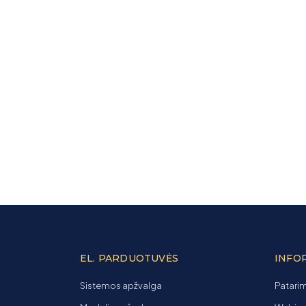
EL. PARDUOTUVĖS
INFO
Sistemos apžvalga
Patarim