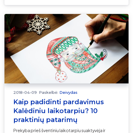
2018-04-09
Paskelbė:
Deivydas
Kaip padidinti pardavimus
Kalėdiniu laikotarpiu? 10
praktinių patarimų
Prekyba prieš šventiniu laikotarpiu suaktyvėja ir