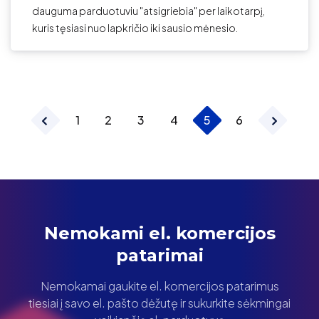
dauguma parduotuviu "atsigriebia" per laikotarpį,
kuris tęsiasi nuo lapkričio iki sausio mėnesio.
1
2
3
4
5
6
Nemokami el. komercijos
patarimai
Nemokamai gaukite el. komercijos patarimus
tiesiai į savo el. pašto dėžutę ir sukurkite sėkmingai