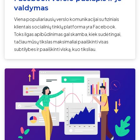
valdymas
Viena populiariausių verslo komunikacijai su fiziniais
klientais socialinių tinklų platforma yra Facebook.
Toks ilgas apibūdinimas gal skamba, kiek sudėtingai,
tačiau mūsų tikslas maksimaliai paaiškinti visas
subtilybes ir paaiškinti viską, kuo tiksliau.