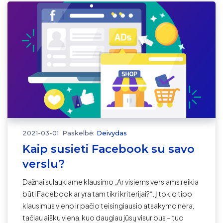
2021-03-01
Paskelbė:
Deivydas
Kaip susieti Facebook su savo
verslu?
Dažnai sulaukiame klausimo „Ar visiems verslams reikia
būti Facebook ar yra tam tikri kriterijai?“. Į tokio tipo
klausimus vieno ir pačio teisingiausio atsakymo nėra,
tačiau aišku viena, kuo daugiau jūsų visur bus – tuo