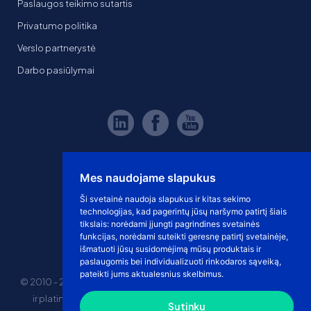
Paslaugos teikimo sutartis
Privatumo politika
Verslo partnerystė
Darbo pasiūlymai
Mes naudojame slapukus
Ši svetainė naudoja slapukus ir kitas sekimo
technologijas, kad pagerintų jūsų naršymo patirtį šiais
tikslais:
norėdami įjungti pagrindines svetainės
funkcijas
,
norėdami suteikti geresnę patirtį svetainėje
,
išmatuoti jūsų susidomėjimą mūsų produktais ir
paslaugomis bei individualizuoti rinkodaros sąveiką
,
pateikti jums aktualesnius skelbimus
.
© 2010 - 2026 eshoprent prekinis ženklas saugomas. Kopijuoti
ir platinti svetainės turinį be sutikimo griežtai draudžiama.
Sutinku