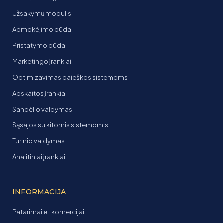
Užsakymų modulis
Apmokėjimo būdai
Pristatymo būdai
Marketingo įrankiai
Optimizavimas paieškos sistemoms
Apskaitos įrankiai
Sandėlio valdymas
Sąsajos su kitomis sistemomis
Turinio valdymas
Analitiniai įrankiai
INFORMACIJA
Patarimai el. komercijai