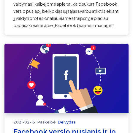
valdymas“ kalbėjome apie tai, kaip sukurti Facebook
verslo puslapį, bei kokias sąsajas svarbu atlikti siekiant
jį valdyti profesionaliai. Šiame straipsnyje plačiau
papasakosime apie „Facebook business manager“.
2021-02-15
Paskelbė:
Deivydas
Facebook verslo puslapis ir jo