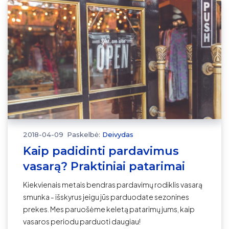
2018-04-09
Paskelbė:
Deivydas
Kaip padidinti pardavimus
vasarą? Praktiniai patarimai
Kiekvienais metais bendras pardavimų rodiklis vasarą
smunka - išskyrus jeigu jūs parduodate sezonines
prekes. Mes paruošėme keletą patarimų jums, kaip
vasaros periodu parduoti daugiau!