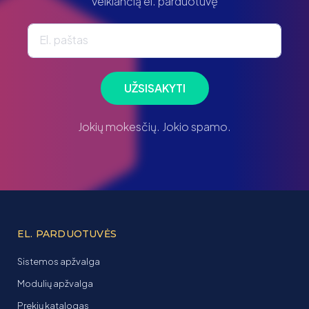
veikiančią el. parduotuvę
El. paštas
UŽSISAKYTI
Jokių mokesčių. Jokio spamo.
EL. PARDUOTUVĖS
Sistemos apžvalga
Modulių apžvalga
Prekių katalogas