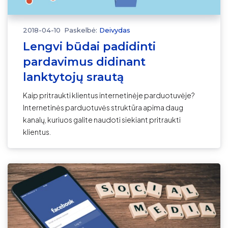
2018-04-10
Paskelbė:
Deivydas
Lengvi būdai padidinti
pardavimus didinant
lanktytojų srautą
Kaip pritraukti klientus internetinėje parduotuvėje?
Internetinės parduotuvės struktūra apima daug
kanalų, kuriuos galite naudoti siekiant pritraukti
klientus.