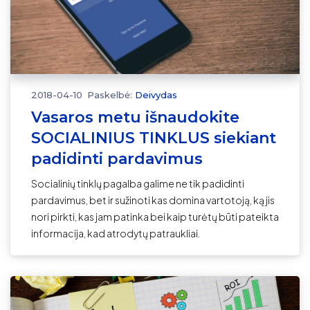
2018-04-10
Paskelbė:
Deivydas
Vasaros metu išnaudokite
SOCIALINIUS TINKLUS siekiant
padidinti pardavimus
Socialinių tinklų pagalba galime ne tik padidinti
pardavimus, bet ir sužinoti kas domina vartotoją, ką jis
nori pirkti, kas jam patinka bei kaip turėtų būti pateikta
informacija, kad atrodytų patraukliai.