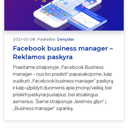
2021-03-08
Paskelbė:
Deivydas
Facebook business manager –
Reklamos paskyra
Praeitame straipsnyje „Facebook Business
manager – nuo ko pradėti“ papasakojome, kaip
susikurti „Facebook business manager“ paskyrą
ir kaip užpildyti duomenis apie įmonę/veiklą, bei
priskirti paskyrai puslapius, bei atsakingus
asmenius. Šiame straipsnyje „leisimės gilyn“ į
„Business manager“ sąranką.