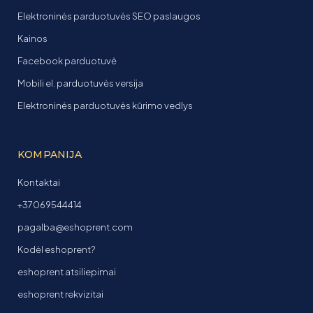
Elektroninės parduotuvės SEO paslaugos
Kainos
Facebook parduotuvė
Mobili el. parduotuvės versija
Elektroninės parduotuvės kūrimo vedlys
KOMPANIJA
Kontaktai
+37069544414
pagalba@eshoprent.com
Kodėl eshoprent?
eshoprent atsiliepimai
eshoprent rekvizitai