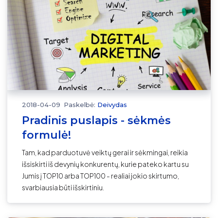
2018-04-09
Paskelbė:
Deivydas
Pradinis puslapis - sėkmės
formulė!
Tam, kad parduotuvė veiktų gerai ir sėkmingai, reikia
išsiskirti iš devynių konkurentų, kurie pateko kartu su
Jumis į TOP10 arba TOP100 - realiai jokio skirtumo,
svarbiausia būti išskirtiniu.