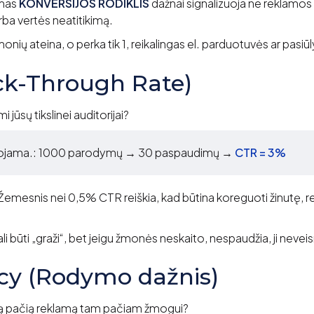
mas
KONVERSIJOS RODIKLIS
dažnai signalizuoja ne reklamos
rba vertės neatitikimą.
onių ateina, o perka tik 1, reikalingas el. parduotuvės ar pasi
ck-Through Rate)
i jūsų tikslinei auditorijai?
iuojama.: 1000 parodymų → 30 paspaudimų →
CTR = 3%
Žemesnis nei 0,5% CTR reiškia, kad būtina koreguoti žinutę, re
i būti „graži“, bet jeigu žmonės neskaito, nespaudžia, ji neve
cy (Rodymo dažnis)
tą pačią reklamą tam pačiam žmogui?