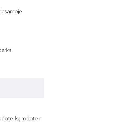
ti esamoje
perka.
dote, ką rodote ir