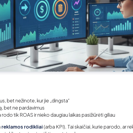
gus, bet nežinote, kur jie „dingsta“
ą, bet ne pardavimus
rodo tik ROAS ir nieko daugiau laikas pasižiūrėti giliau
a
reklamos rodikliai
(arba KPI). Tai skaičiai, kurie parodo, ar r