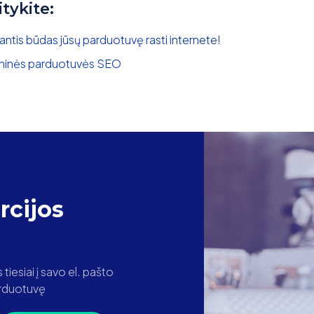
itykite:
ntis būdas jūsų parduotuvę rasti internete!
oninės parduotuvės SEO
cijos
iesiai į savo el. pašto
parduotuvę