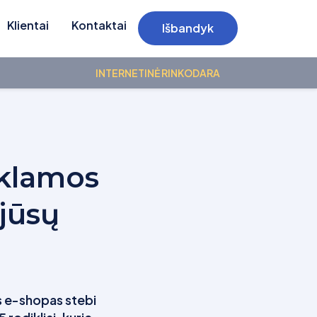
Klientai
Kontaktai
Išbandyk
INTERNETINĖ RINKODARA
eklamos
 jūsų
as e-shopas stebi