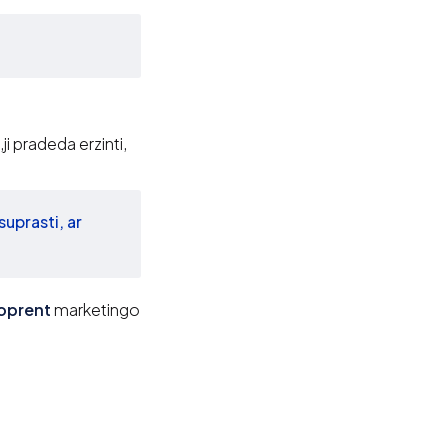
ji pradeda erzinti,
suprasti, ar
oprent
marketingo