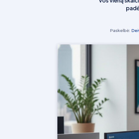
vos vieną skaiči
padės
Paskelbė:
Dei