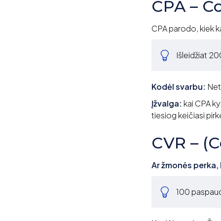
CPA – Co
CPA parodo, kiek ka
Išleidžiat 2
Kodėl svarbu:
Net
Įžvalga:
kai CPA kyl
tiesiog keičiasi pirk
CVR – (C
Ar žmonės perka, 
100 paspaud