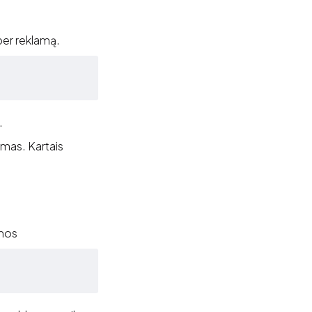
per reklamą.
.
dimas. Kartais
amos