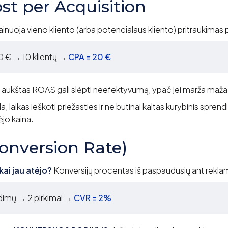
st per Acquisition
inuoja vieno kliento (arba potencialaus kliento) pritraukimas 
00 € → 10 klientų →
CPA = 20 €
 aukštas ROAS gali slėpti neefektyvumą, ypač jei marža maža
a, laikas ieškoti priežasties ir ne būtinai kaltas kūrybinis spren
ėjo kaina.
onversion Rate)
kai jau atėjo?
Konversijų procentas iš paspaudusių ant rekl
imų → 2 pirkimai →
CVR = 2%