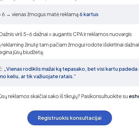
 6 → vienas žmogus matė reklamą
6 kartus
Dažnis virš 5–6 dažnai = augantis CPA ir reklamos nuovargis
ą reklaminę žinutę tam pačiam žmogui rodote išskirtinai dažnai,
 degina jūsų biudžetą.
E:
„Vienas rodiklis mažai ką tepasako, bet visi kartu padeda 
o keliu, ar tik važiuojate ratais.“
jūsų reklamos skaičiai sako iš tikrųjų? Pasikonsultuokite su
esh
Registruokis konsultacijai