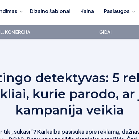
ndimas
Dizaino šablonai
Kaina
Paslaugos
L. KOMERCIJA
GIDAI
ingo detektyvas: 5 r
kliai, kurie parodo, ar
kampanija veikia
r tik „sukasi“? Kai kalba pasisuka apie reklamą, dažn