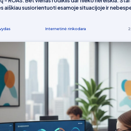
ų – ROAS. Bet vienas rodiklis dar nieko nereiškia. Štai 5
 aiškiau susiorientuoti esamoje situacijoje ir nebespe
vydas
Internetinė rinkodara
2