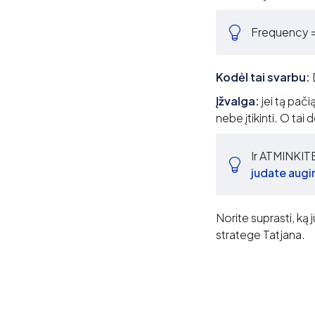
Frequency =
Kodėl tai svarbu:
Įžvalga:
jei tą pači
nebe įtikinti. O tai
Ir ATMINKIT
judate augim
Norite suprasti, ką 
stratege Tatjana.