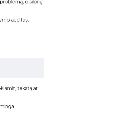
 problemą, o silpną
ūlymo auditas.
klaminį tekstą ar
isminga.