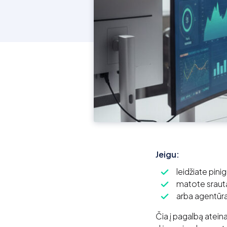
Jeigu:
leidžiate pini
matote sraut
arba agentūra 
Čia į pagalbą atein