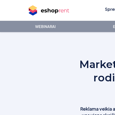
Spre
WEBINARAI
E
Market
rodi
Reklama veikia a