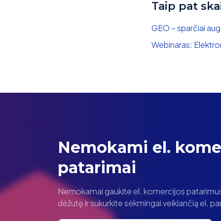
Taip pat ska
GEO – sparčiai auga
Webinaras: Elektr
Nemokami el. komer
patarimai
Nemokamai gaukite el. komercijos patarimus t
dėžutę ir sukurkite sėkmingai veikiančią el. 