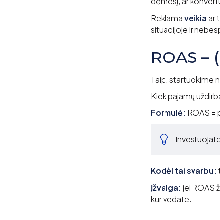
dėmesį, ar konvertuoj
Reklama
veikia
ar t
situacijoje ir nebesp
ROAS – 
Taip, startuokime n
Kiek pajamų uždirba
Formulė:
ROAS = p
Investuojat
Kodėl tai svarbu:
t
Įžvalga:
jei ROAS ž
kur vedate.