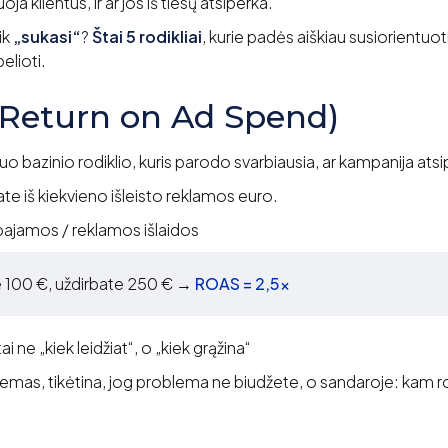
a klientus, ir ar jos iš tiesų atsiperka.
ik
„sukasi“
?
Štai 5 rodikliai
, kurie padės aiškiau susiorientuo
elioti.
(Return on Ad Spend)
uo bazinio rodiklio, kuris parodo svarbiausia, ar kampanija atsi
te iš kiekvieno išleisto reklamos euro.
ajamos / reklamos išlaidos
e 100 €, uždirbate 250 € →
ROAS = 2,5×
ai ne „kiek leidžiat“, o „kiek grąžina“
emas, tikėtina, jog problema ne biudžete, o sandaroje: kam ro