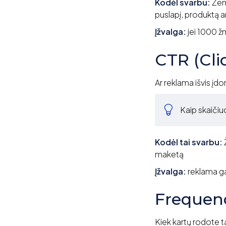
Kodėl svarbu:
Že
puslapį, produktą a
Įžvalga:
jei 1000 žm
CTR (Cli
Ar reklama išvis įdom
Kaip skaič
Kodėl tai svarbu:
maketą
Įžvalga:
reklama gal
Frequen
Kiek kartų rodote 