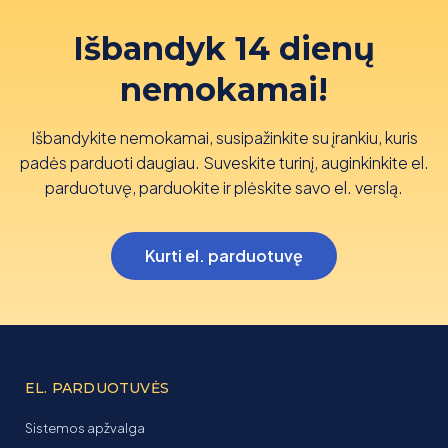
Išbandyk 14 dienų
nemokamai!
Išbandykite nemokamai, susipažinkite su įrankiu, kuris
padės parduoti daugiau. Suveskite turinį, auginkinkite el.
parduotuvę, parduokite ir plėskite savo el. verslą.
Kurti el. parduotuvę
EL. PARDUOTUVĖS
Sistemos apžvalga