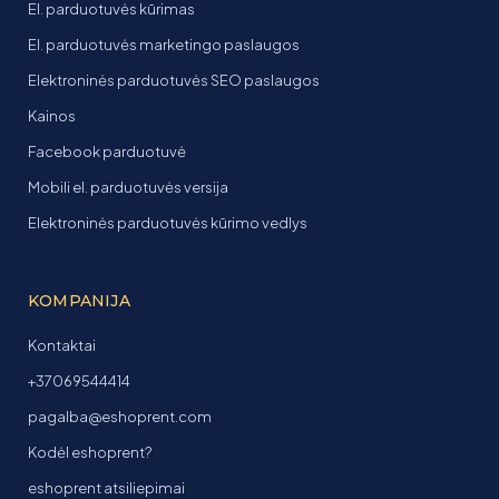
El. parduotuvės kūrimas
El. parduotuvės marketingo paslaugos
Elektroninės parduotuvės SEO paslaugos
Kainos
Facebook parduotuvė
Mobili el. parduotuvės versija
Elektroninės parduotuvės kūrimo vedlys
KOMPANIJA
Kontaktai
+37069544414
pagalba@eshoprent.com
Kodėl eshoprent?
eshoprent atsiliepimai