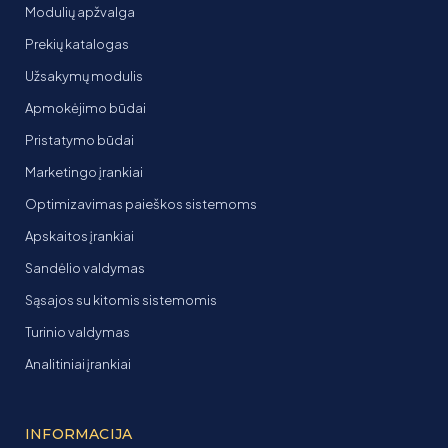
Modulių apžvalga
Prekių katalogas
Užsakymų modulis
Apmokėjimo būdai
Pristatymo būdai
Marketingo įrankiai
Optimizavimas paieškos sistemoms
Apskaitos įrankiai
Sandėlio valdymas
Sąsajos su kitomis sistemomis
Turinio valdymas
Analitiniai įrankiai
INFORMACIJA