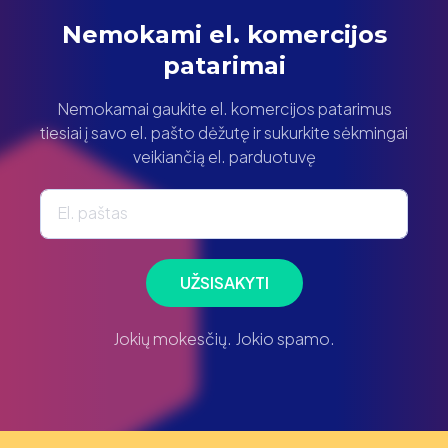
Nemokami el. komercijos
patarimai
Nemokamai gaukite el. komercijos patarimus
tiesiai į savo el. pašto dėžutę ir sukurkite sėkmingai
veikiančią el. parduotuvę
El. paštas
UŽSISAKYTI
Jokių mokesčių. Jokio spamo.