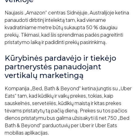
Naujasis „Amazon“ centras Sidnėjuje, Australijoje ketina
panaudoti dirbtinį intelektą tam, kad viename
kvadratiniame metre būtų sukaupta 50 % daugiau
prekių. Tikimasi, kad šis sprendimas padės pagreitinti
pristatymo laiką ir padidinti prekių pasirinkimą.
Kūrybinės pardavėjo ir tiekėjo
partnerystės panaudojant
vertikalų marketingą
Kompanija „Bed, Bath & Beyond“ ketina jungtis su „Uber
Eats“ tam, kad kūdikių ir vaikų prekes, tokias, kaip
sauskelnės, servetėlės, kūdikių maistą ir kitas prekes
tėvams pristatytų tą pačią dieną. Prekes su tos pačios
dienos pristatymu bus galima užsisakyti iš net 750 „Bed
Bath & Beyond“ parduotuvių per Uber ir Uber Eats
mobilias aplikacijas.