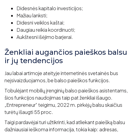
Didesnės kapitalo investicijos;
Mažiau lanksti;
Didesni veiklos kaštai;
Daugiau reikia koordinuoti;
Aukštesni išėjimo barjerai.
Ženkliai augančios paieškos balsu
ir jų tendencijos
Jau labai artimoje ateityje internetinės svetainės bus
neįsivaizduojamos, be balso paieškos funkcijos.
Tobulėjant mobilių įrenginių balso paieškos asistentams,
šios funkcijos naudojimas taip pat ženkliai išaugo.
„Entrepreneur“ teigimu, 2022 m. pirkėjų balsu skaičius
turėtų išaugti 55 proc.
Taigi pardavėjai turi užtikrinti, kad atliekant paiešką balsu
dažniausiai ieškoma informacija, tokia kaip: adresas,