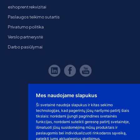
eshoprent rekvizitai
Paslaugos teikimo sutartis
Privatumo politika
Verslo partnerystė
Darbo pasiūlymai
Mes naudojame slapukus
Ši svetainė naudoja slapukus ir kitas sekimo
technologijas, kad pagerintų jūsų naršymo patirtį šiais
tikslais:
norėdami įjungti pagrindines svetainės
funkcijas
,
norėdami suteikti geresnę patirtį svetainėje
,
išmatuoti jūsų susidomėjimą mūsų produktais ir
paslaugomis bei individualizuoti rinkodaros sąveiką
,
pateikti jums aktualesnius skelbimus
.