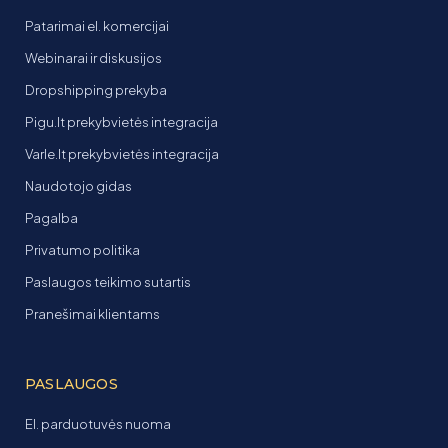
Patarimai el. komercijai
Webinarai ir diskusijos
Dropshipping prekyba
Pigu.lt prekybvietės integracija
Varle.lt prekybvietės integracija
Naudotojo gidas
Pagalba
Privatumo politika
Paslaugos teikimo sutartis
Pranešimai klientams
PASLAUGOS
El. parduotuvės nuoma