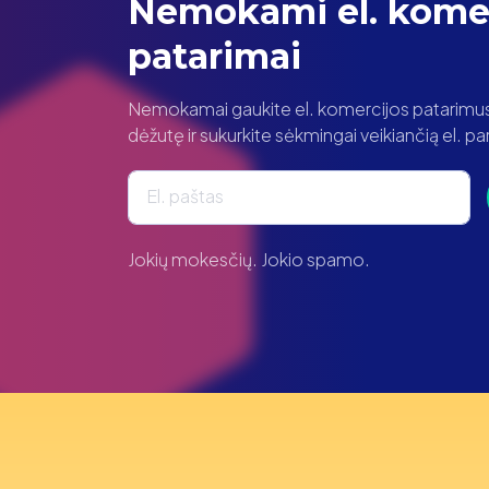
Nemokami el. komer
patarimai
Nemokamai gaukite el. komercijos patarimus t
dėžutę ir sukurkite sėkmingai veikiančią el. 
El. paštas
Jokių mokesčių. Jokio spamo.