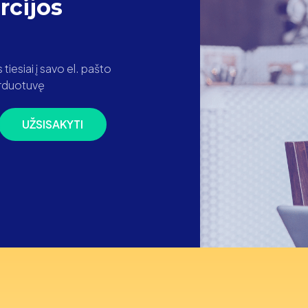
cijos
iesiai į savo el. pašto
parduotuvę
UŽSISAKYTI