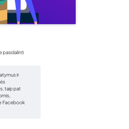
pasidalinti
atymus ir
vės
, taip pat
omis,
me Facebook