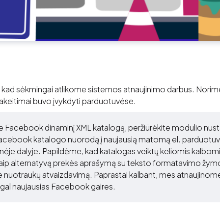
 kad sėkmingai atlikome sistemos atnaujinimo darbus. Norime 
pakeitimai buvo įvykdyti parduotuvėse.
e Facebook dinaminį XML katalogą, peržiūrėkite modulio nust
Facebook katalogo nuorodą į naujausią matomą el. parduotu
nėje dalyje. Papildėme, kad katalogas veiktų keliomis kalbomis
aip alternatyvą prekės aprašymą su teksto formatavimo žym
 nuotraukų atvaizdavimą. Paprastai kalbant, mes atnaujino
gal naujausias Facebook gaires.