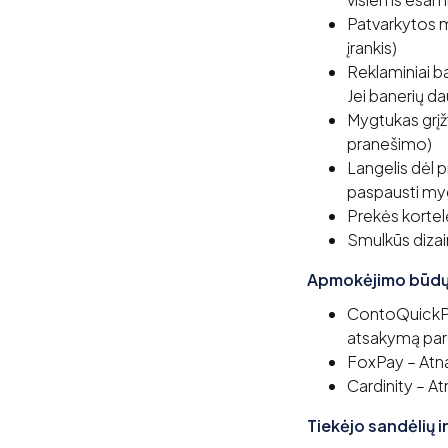
Patvarkytos m
įrankis)
Reklaminiai ba
Jei banerių da
Mygtukas grįžt
pranešimo)
Langelis dėl 
paspausti my
Prekės kortelė
Smulkūs dizai
Apmokėjimo būdų 
ContoQuickPa
atsakymą par
FoxPay – Atn
Cardinity – A
Tiekėjo sandėlių i