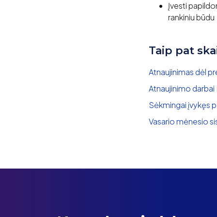
Įvesti papild
rankiniu būdu
Taip pat ska
Atnaujinimas dėl p
Atnaujinimo darbai
Sėkmingai įvykęs p
Vasario mėnesio si