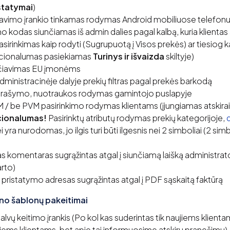
statymai
)
avimo įrankio tinkamas rodymas Android mobiliuose telefon
o kodas siunčiamas iš admin dalies pagal kalbą, kuria klientas
sirinkimas kaip rodyti (Sugrupuotą į Visos prekės) ar tiesiog 
nkcionalumas pasiekiamas
Turinys ir išvaizda
skiltyje)
čiavimas EU įmonėms
ministracinėje dalyje prekių filtras pagal prekės barkodą
rašymo, nuotraukos rodymas gamintojo puslapyje
 / be PVM pasirinkimo rodymas klientams (įjungiamas atskirai
cionalumas!
Pasirinktų atributų rodymas prekių kategorijoje,
 yra nurodomas, jo ilgis turi būti ilgesnis nei 2 simboliai (2 sim
as komentaras sugrąžintas atgal į siunčiamą laišką administrato
rto)
ų pristatymo adresas sugrąžintas atgal į PDF sąskaitą faktūrą
ino šablonų pakeitimai
alvų keitimo įrankis (Po kol kas suderintas tik naujiems klienta
ems klientams, bet apie tai informuosime atskiru pranešimu)