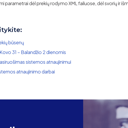
omi parametrai dėl prekių rodymo XML failuose, dėl svorių ir i
itykite:
rekių būsenų
 Kovo 31 – Balandžio 2 dienomis
asiruošimas sistemos atnaujinimui
stemos atnaujinimo darbai