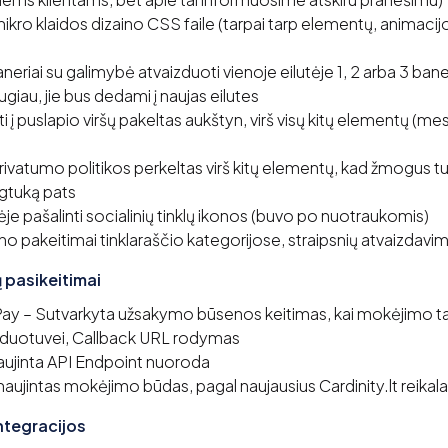
ikro klaidos dizaino CSS faile (tarpai tarp elementų, animacij
neriai su galimybė atvaizduoti vienoje eilutėje 1, 2 arba 3 baner
ugiau, jie bus dedami į naujas eilutes
i į puslapio viršų pakeltas aukštyn, virš visų kitų elementų (m
privatumo politikos perkeltas virš kitų elementų, kad žmogus 
gtuką pats
je pašalinti socialinių tinklų ikonos (buvo po nuotraukomis)
no pakeitimai tinklaraščio kategorijose, straipsnių atvaizdavi
pasikeitimai
y – Sutvarkyta užsakymo būsenos keitimas, kai mokėjimo tar
duotuvei, Callback URL rodymas
aujinta API Endpoint nuoroda
tnaujintas mokėjimo būdas, pagal naujausius Cardinity.lt reikal
ntegracijos