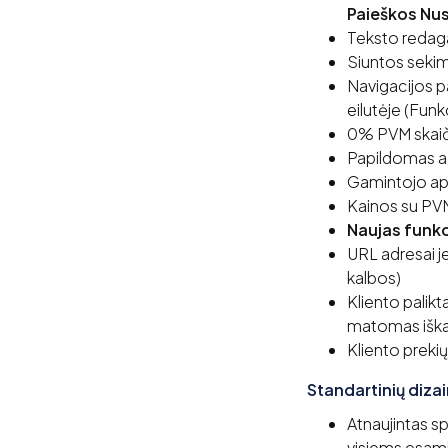
Paieškos Nu
Teksto redag
Siuntos sekim
Navigacijos pa
eilutėje (Fu
0% PVM skai
Papildomas ad
Gamintojo ap
Kainos su PVM
Naujas funk
URL adresai jei
kalbos)
Kliento palikt
matomas iška
Kliento preki
Standartinių diza
Atnaujintas sp
visiems esami