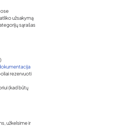
uose
 atliko užsakymą
kategorijų sąrašas
)
dokumentacija
boliai rezervuoti
riui (kad būtų
ms, užkelsime ir