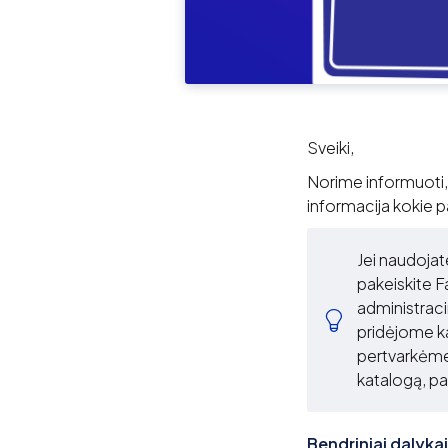
Sveiki,
Norime informuoti,
informacija kokie 
Jei naudojat
pakeiskite 
administraci
pridėjome k
pertvarkėme
katalogą, pa
Bendriniai dalykai