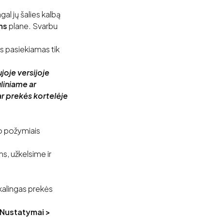
al jų šalies kalbą
ms
plane. Svarbu
s pasiekiamas tik
joje versijoje
liniame ar
ar prekės kortelėje
vo požymiais
ms, užkelsime ir
ikalingas prekės
Nustatymai >