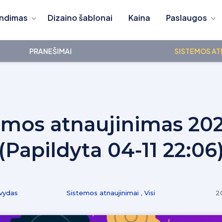
ndimas
Dizaino šablonai
Kaina
Paslaugos
PRANEŠIMAI
SISTEMOS AT
emos atnaujinimas 20
(Papildyta 04-11 22:06
vydas
Sistemos atnaujinimai
,
Visi
2