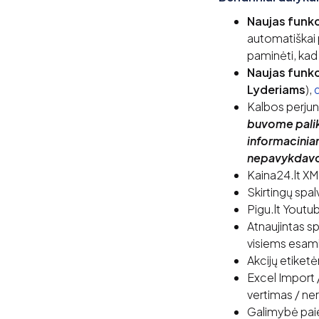
Naujas funk
automatiškai p
paminėti, kad 
Naujas funk
Lyderiams
),
Kalbos perjun
buvome palik
informaciniam
nepavykdavo
Kaina24.lt X
Skirtingų spal
Pigu.lt Youtu
Atnaujintas sp
visiems esami
Akcijų etiket
Excel Import 
vertimas / ner
Galimybė paie