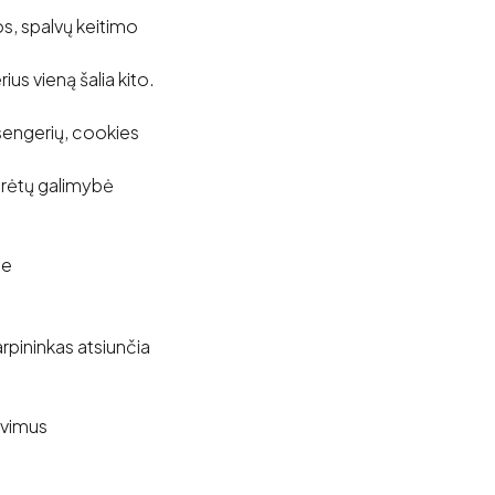
os, spalvų keitimo
ius vieną šalia kito.
esengerių, cookies
turėtų galimybė
me
pininkas atsiunčia
avimus