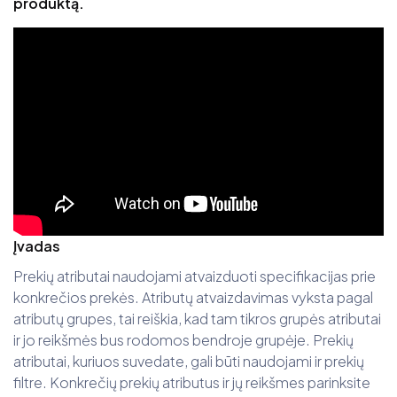
produktą.
Įvadas
Prekių atributai naudojami atvaizduoti specifikacijas prie
konkrečios prekės. Atributų atvaizdavimas vyksta pagal
atributų grupes, tai reiškia, kad tam tikros grupės atributai
ir jo reikšmės bus rodomos bendroje grupėje. Prekių
atributai, kuriuos suvedate, gali būti naudojami ir prekių
filtre. Konkrečių prekių atributus ir jų reikšmes parinksite