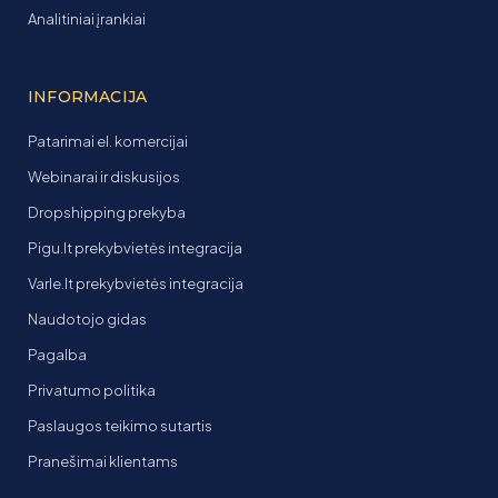
Analitiniai įrankiai
INFORMACIJA
Patarimai el. komercijai
Webinarai ir diskusijos
Dropshipping prekyba
Pigu.lt prekybvietės integracija
Varle.lt prekybvietės integracija
Naudotojo gidas
Pagalba
Privatumo politika
Paslaugos teikimo sutartis
Pranešimai klientams