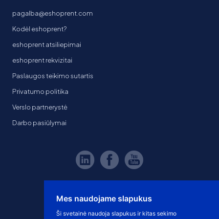
pagalba@eshoprent.com
Kodėl eshoprent?
eshoprent atsiliepimai
eshoprent rekvizitai
Paslaugos teikimo sutartis
Privatumo politika
Verslo partnerystė
Darbo pasiūlymai
Mes naudojame slapukus
Ši svetainė naudoja slapukus ir kitas sekimo