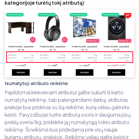
kategorijoje turėtų tokį atributą)
:
Numatytoji atributo reikšmė
Papildomai kiekvienam atributui galite sukurti iš karto
numatytą reikšmę, taip palengvindami darbą, atributas
prekėje bus pridėtas su šią reikšme, kurią vėliau galėsite
keisti. Pavyzdžiui jei turite atributą svoris ir dauguma jūsų
prekių sveria 1kg, pridėkite ją į numatytąją tokio atributo
reikšmę. Ši reikšmė bus pridedama prie visų naujai
kuriamų atributų, prekėse. Reikšmę vėliau galite keisti ir