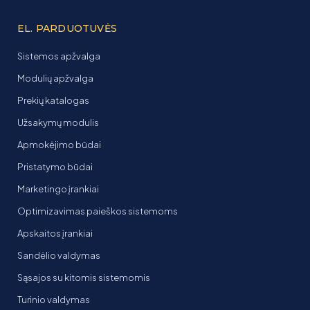
EL. PARDUOTUVĖS
Sistemos apžvalga
Modulių apžvalga
Prekių katalogas
Užsakymų modulis
Apmokėjimo būdai
Pristatymo būdai
Marketingo įrankiai
Optimizavimas paieškos sistemoms
Apskaitos įrankiai
Sandėlio valdymas
Sąsajos su kitomis sistemomis
Turinio valdymas