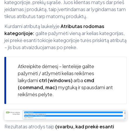
kategorijoje, prekių sąraše. Juos klientas matys dar prieš
įeidamas į produktą, taip įvertindamas ar lygindamas tam
tikrus atributus tarp matomų produktų.
Kurdami atributą laukelyje
Atributas rodomas
kategorijoje:
galite pažymėti vieną ar kelias kategorijas,
jei prekė esanti tokioje kategorijoje turės priskirtą atributą
– jis bus atvaizduojamas po preke.
Atkreipkite dėmesį – lentelėje galite
pažymėti / atžymėti kelias reikšmes
laikydami
ctrl (windows)
arba
cmd
(command, mac)
mygtuką ir spausdami ant
reikšmės pelyte.
Rezultatas atrodys taip
(svarbu, kad prekė esanti