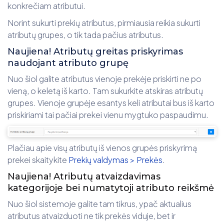
konkrečiam atributui.
Norint sukurti prekių atributus, pirmiausia reikia sukurti
atributų grupes, o tik tada pačius atributus.
Naujiena! Atributų greitas priskyrimas
naudojant atributo grupę
Nuo šiol galite atributus vienoje prekėje priskirti ne po
vieną, o keletą iš karto. Tam sukurkite atskiras atributų
grupes. Vienoje grupėje esantys keli atributai bus iš karto
priskiriami tai pačiai prekei vienu mygtuko paspaudimu.
Plačiau apie visų atributų iš vienos grupės priskyrimą
prekei skaitykite
Prekių valdymas > Prekės
.
Naujiena! Atributų atvaizdavimas
kategorijoje bei numatytoji atributo reikšmė
Nuo šiol sistemoje galite tam tikrus, ypač aktualius
atributus atvaizduoti ne tik prekės viduje, bet ir