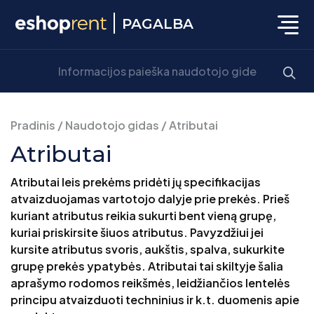
PAGALBA
Pradinis
/
Naudotojo gidas
/
Atributai
Atributai
Atributai leis prekėms pridėti jų specifikacijas
atvaizduojamas vartotojo dalyje prie prekės. Prieš
kuriant atributus reikia sukurti bent vieną grupę,
kuriai priskirsite šiuos atributus. Pavyzdžiui jei
kursite atributus svoris, aukštis, spalva, sukurkite
grupę prekės ypatybės. Atributai tai skiltyje šalia
aprašymo rodomos reikšmės, leidžiančios lentelės
principu atvaizduoti techninius ir k.t. duomenis apie