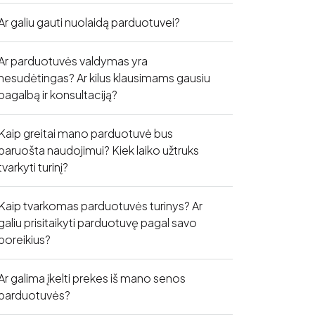
Ar galiu gauti nuolaidą parduotuvei?
Ar parduotuvės valdymas yra
nesudėtingas? Ar kilus klausimams gausiu
pagalbą ir konsultaciją?
Kaip greitai mano parduotuvė bus
paruošta naudojimui? Kiek laiko užtruks
tvarkyti turinį?
Kaip tvarkomas parduotuvės turinys? Ar
galiu prisitaikyti parduotuvę pagal savo
poreikius?
Ar galima įkelti prekes iš mano senos
parduotuvės?