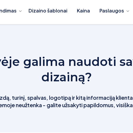
ndimas
Dizaino šablonai
Kaina
Paslaugos
ėje galima naudoti sav
dizainą?
dą, turinį, spalvas, logotipą ir kitą informaciją klienta
stemoje neužtenka - galite užsakyti papildomus, visiška