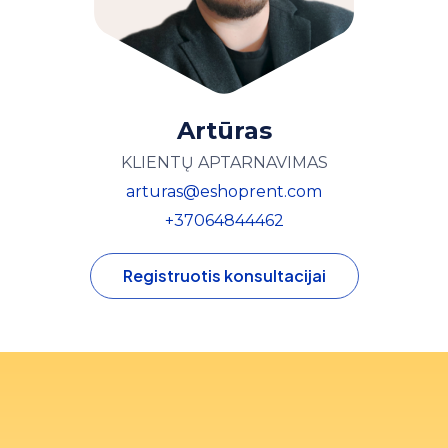
Artūras
KLIENTŲ APTARNAVIMAS
arturas@eshoprent.com
+37064844462
Registruotis konsultacijai