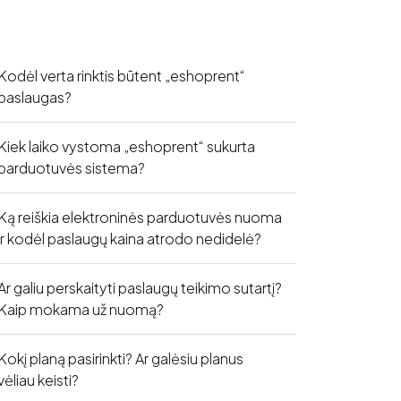
Kodėl verta rinktis būtent „eshoprent“
paslaugas?
Kiek laiko vystoma „eshoprent“ sukurta
parduotuvės sistema?
Ką reiškia elektroninės parduotuvės nuoma
ir kodėl paslaugų kaina atrodo nedidelė?
Ar galiu perskaityti paslaugų teikimo sutartį?
Kaip mokama už nuomą?
Kokį planą pasirinkti? Ar galėsiu planus
vėliau keisti?