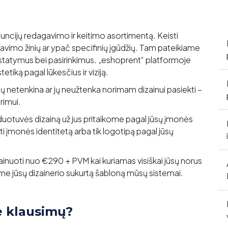
uncijų redagavimo ir keitimo asortimentą. Keisti
vimo žinių ar ypač specifinių įgūdžių. Tam pateikiame
ustatymus bei pasirinkimus. „eshoprent“ platformoje
tiką pagal lūkesčius ir viziją.
ų netenkina ar jų neužtenka norimam dizainui pasiekti –
rimui.
duotuvės dizainą už jus pritaikome pagal jūsų įmonės
urti įmonės identitetą arba tik logotipą pagal jūsų
inuoti nuo €290 + PVM kai kuriamas visiškai jūsų norus
kome jūsų dizainerio sukurtą šabloną mūsų sistemai.
e klausimų?