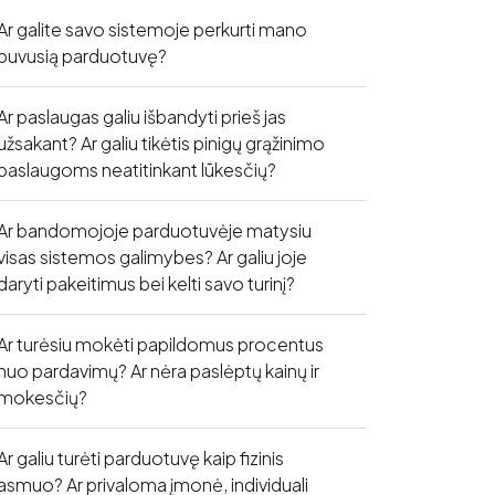
Ar galite savo sistemoje perkurti mano
buvusią parduotuvę?
Ar paslaugas galiu išbandyti prieš jas
užsakant? Ar galiu tikėtis pinigų grąžinimo
paslaugoms neatitinkant lūkesčių?
Ar bandomojoje parduotuvėje matysiu
visas sistemos galimybes? Ar galiu joje
daryti pakeitimus bei kelti savo turinį?
Ar turėsiu mokėti papildomus procentus
nuo pardavimų? Ar nėra paslėptų kainų ir
mokesčių?
Ar galiu turėti parduotuvę kaip fizinis
asmuo? Ar privaloma įmonė, individuali