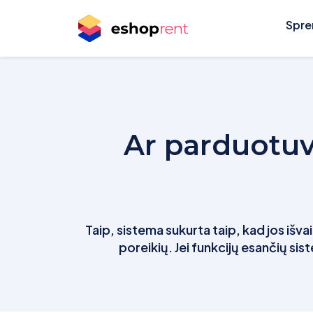
Spre
Ar parduotuv
Taip, sistema sukurta taip, kad jos išvaiz
poreikių. Jei funkcijų esančių si