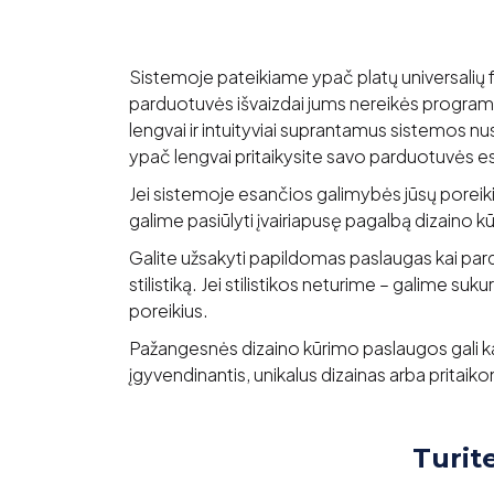
Sistemoje pateikiame ypač platų universalių f
parduotuvės išvaizdai jums nereikės programa
lengvai ir intuityviai suprantamus sistemos n
ypač lengvai pritaikysite savo parduotuvės este
Jei sistemoje esančios galimybės jūsų poreiki
galime pasiūlyti įvairiapusę pagalbą dizaino kū
Galite užsakyti papildomas paslaugas kai par
stilistiką. Jei stilistikos neturime – galime suk
poreikius.
Pažangesnės dizaino kūrimo paslaugos gali ka
įgyvendinantis, unikalus dizainas arba pritai
Turit