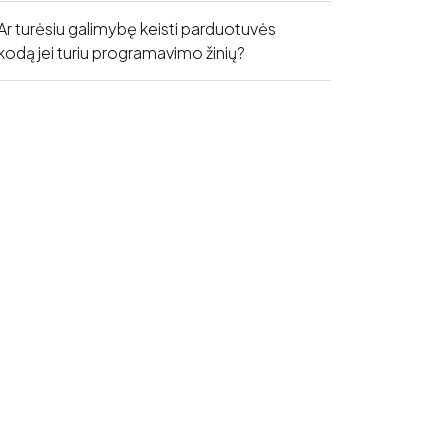
Ar turėsiu galimybę keisti parduotuvės
kodą jei turiu programavimo žinių?