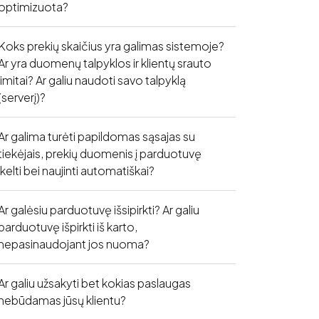
optimizuota?
Koks prekių skaičius yra galimas sistemoje?
Ar yra duomenų talpyklos ir klientų srauto
limitai? Ar galiu naudoti savo talpyklą
(serverį)?
Ar galima turėti papildomas sąsajas su
tiekėjais, prekių duomenis į parduotuvę
įkelti bei naujinti automatiškai?
Ar galėsiu parduotuvę išsipirkti? Ar galiu
parduotuvę išpirkti iš karto,
nepasinaudojant jos nuoma?
Ar galiu užsakyti bet kokias paslaugas
nebūdamas jūsų klientu?