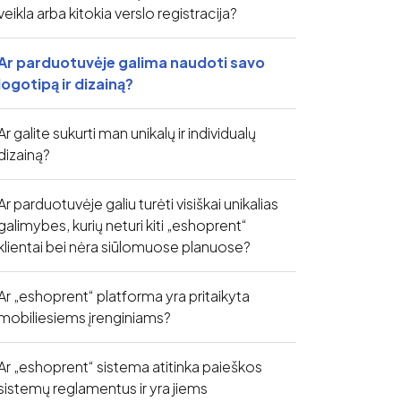
veikla arba kitokia verslo registracija?
Ar parduotuvėje galima naudoti savo
logotipą ir dizainą?
Ar galite sukurti man unikalų ir individualų
dizainą?
Ar parduotuvėje galiu turėti visiškai unikalias
galimybes, kurių neturi kiti „eshoprent“
klientai bei nėra siūlomuose planuose?
Ar „eshoprent“ platforma yra pritaikyta
mobiliesiems įrenginiams?
Ar „eshoprent“ sistema atitinka paieškos
sistemų reglamentus ir yra jiems