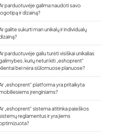
Ar parduotuvėje galima naudoti savo
logotipą ir dizainą?
Ar galite sukurti man unikalų ir individualų
dizainą?
Ar parduotuvėje galiu turėti visiškai unikalias
galimybes, kurių neturi kiti „eshoprent“
klientai bei nėra siūlomuose planuose?
Ar „eshoprent“ platforma yra pritaikyta
mobiliesiems įrenginiams?
Ar „eshoprent“ sistema atitinka paieškos
sistemų reglamentus ir yra jiems
optimizuota?