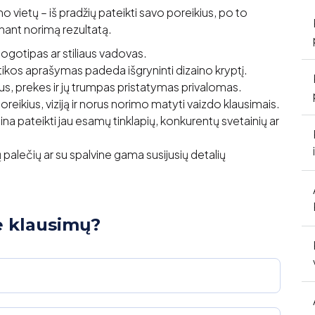
o vietų – iš pradžių pateikti savo poreikius, po to
unant norimą rezultatą.
ogotipas ar stiliaus vadovas.
tikos aprašymas padeda išgryninti dizaino kryptį.
, prekes ir jų trumpas pristatymas privalomas.
ikius, viziją ir norus norimo matyti vaizdo klausimais.
 pateikti jau esamų tinklapių, konkurentų svetainių ar
 palečių ar su spalvine gama susijusių detalių
e klausimų?