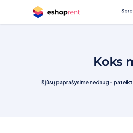
Spre
Koks m
Iš jūsų paprašysime nedaug - pateikti 