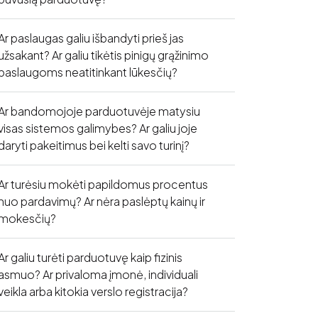
Ar paslaugas galiu išbandyti prieš jas
užsakant? Ar galiu tikėtis pinigų grąžinimo
paslaugoms neatitinkant lūkesčių?
Ar bandomojoje parduotuvėje matysiu
visas sistemos galimybes? Ar galiu joje
daryti pakeitimus bei kelti savo turinį?
Ar turėsiu mokėti papildomus procentus
nuo pardavimų? Ar nėra paslėptų kainų ir
mokesčių?
Ar galiu turėti parduotuvę kaip fizinis
asmuo? Ar privaloma įmonė, individuali
veikla arba kitokia verslo registracija?