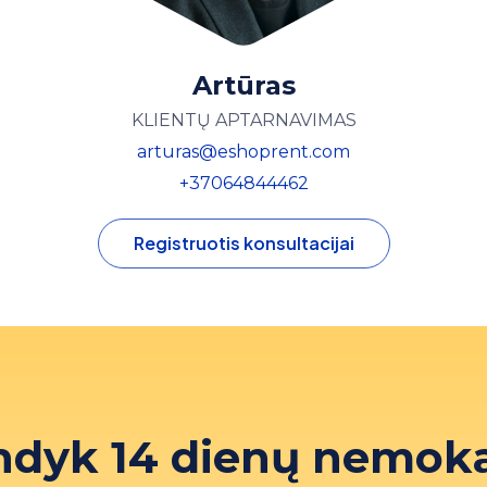
Artūras
KLIENTŲ APTARNAVIMAS
arturas@eshoprent.com
+37064844462
Registruotis konsultacijai
ndyk 14 dienų nemok