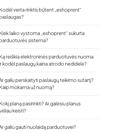
Kodėl verta rinktis būtent „eshoprent“
paslaugas?
Kiek laiko vystoma „eshoprent“ sukurta
parduotuvės sistema?
Ką reiškia elektroninės parduotuvės nuoma
ir kodėl paslaugų kaina atrodo nedidelė?
Ar galiu perskaityti paslaugų teikimo sutartį?
Kaip mokama už nuomą?
Kokį planą pasirinkti? Ar galėsiu planus
vėliau keisti?
Ar galiu gauti nuolaidą parduotuvei?