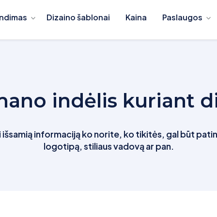
ndimas
Dizaino šablonai
Kaina
Paslaugos
ano indėlis kuriant d
išsamią informaciją ko norite, ko tikitės, gal būt patin
logotipą, stiliaus vadovą ar pan.