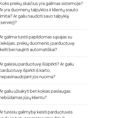
Koks prekių skaičius yra galimas sistemoje?
Ar yra duomenų talpyklos ir klientų srauto
limitai? Ar galiu naudoti savo talpyklą
(serverį)?
Ar galima turėti papildomas sąsajas su
tiekėjais, prekių duomenis į parduotuvę
įkelti bei naujinti automatiškai?
Ar galėsiu parduotuvę išsipirkti? Ar galiu
parduotuvę išpirkti iš karto,
nepasinaudojant jos nuoma?
Ar galiu užsakyti bet kokias paslaugas
nebūdamas jūsų klientu?
Ar turėsiu galimybę keisti parduotuvės