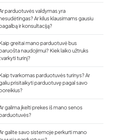
Ar parduotuvės valdymas yra
nesudėtingas? Ar kilus klausimams gausiu
pagalbą ir konsultaciją?
Kaip greitai mano parduotuvė bus
paruošta naudojimui? Kiek laiko užtruks
tvarkyti turinį?
Kaip tvarkomas parduotuvės turinys? Ar
galiu prisitaikyti parduotuvę pagal savo
poreikius?
Ar galima įkelti prekes iš mano senos
parduotuvės?
Ar galite savo sistemoje perkurti mano
buvusią parduotuvę?