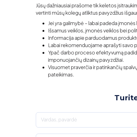
Jūsų dažniausiai prašome tik keletos įsitraukim
vertinti mūsų kolegų atliktus pavyzdžius išga
Jei yra galimybė – labai padeda įmonės l
Išsamus veiklos, įmonės veiklos bei poli
Informacija apie parduodamus produktus
Labai rekomenduojame aprašyti savo pore
Ypač darbo proceso efektyvumą padidina
imponuojančių dizainų pavyzdžiai.
Visuomet praverčia ir patinkančių spalvų
pateikimas.
Turit
Vardas, pavardė