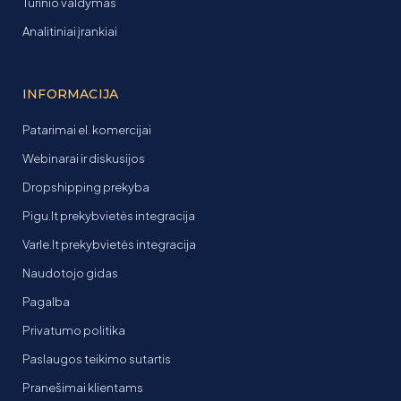
Turinio valdymas
Analitiniai įrankiai
INFORMACIJA
Patarimai el. komercijai
Webinarai ir diskusijos
Dropshipping prekyba
Pigu.lt prekybvietės integracija
Varle.lt prekybvietės integracija
Naudotojo gidas
Pagalba
Privatumo politika
Paslaugos teikimo sutartis
Pranešimai klientams