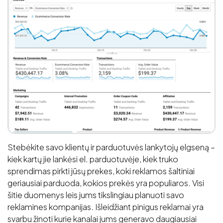
Stebėkite savo klientų ir parduotuvės lankytojų elgseną –
kiek kartų jie lankėsi el. parduotuvėje, kiek truko
sprendimas pirkti jūsų prekes, koki reklamos šaltiniai
geriausiai parduoda, kokios prekės yra populiaros. Visi
šitie duomenys leis jums tikslingiau planuoti savo
reklamines kompanijas. Išleidžiant pinigus reklamai yra
svarbu žinoti kurie kanalai jums generavo daugiausiai