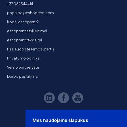
+37069544414
pagalba@eshoprent.com
Kodėl eshoprent?
eshoprent atsiliepimai
eshoprent rekvizitai
Paslaugos teikimo sutartis
Privatumo politika
Verslo partnerystė
Darbo pasiūlymai
Mes naudojame slapukus