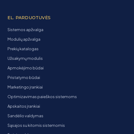
EL. PARDUOTUVĖS
Sistemos apžvalga
Modulių apžvalga
Prekių katalogas
Užsakymų modulis
Apmokėjimo būdai
Pristatymo būdai
Marketingo įrankiai
Optimizavimas paieškos sistemoms
Apskaitos įrankiai
Sandėlio valdymas
Sąsajos su kitomis sistemomis