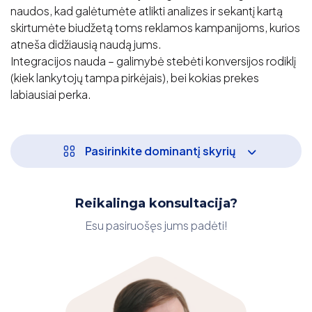
naudos, kad galėtumėte atlikti analizes ir sekantį kartą
skirtumėte biudžetą toms reklamos kampanijoms, kurios
atneša didžiausią naudą jums.
Integracijos nauda – galimybė stebėti konversijos rodiklį
(kiek lankytojų tampa pirkėjais), bei kokias prekes
labiausiai perka.
Pasirinkite dominantį skyrių
Reikalinga konsultacija?
Esu pasiruošęs jums padėti!