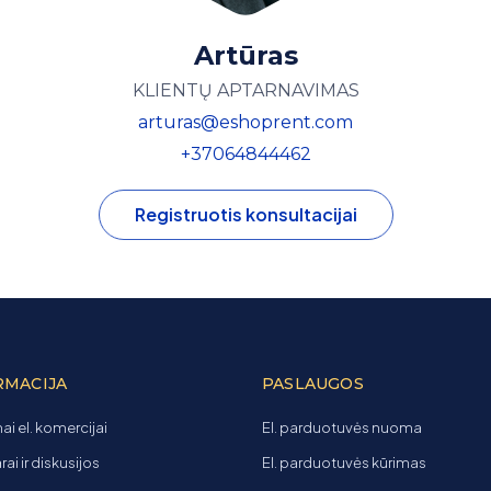
Artūras
KLIENTŲ APTARNAVIMAS
arturas@eshoprent.com
+37064844462
Registruotis konsultacijai
RMACIJA
PASLAUGOS
ai el. komercijai
El. parduotuvės nuoma
ai ir diskusijos
El. parduotuvės kūrimas