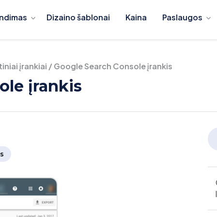
ndimas
Dizaino šablonai
Kaina
Paslaugos
tiniai įrankiai
/
Google Search Console įrankis
le įrankis
s