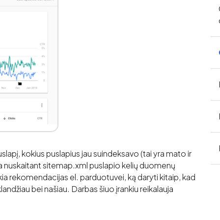
slapį, kokius puslapius jau suindeksavo (tai yra mato ir
oma nuskaitant sitemap.xml puslapio kelių duomenų
a rekomendacijas el. parduotuvei, ką daryti kitaip, kad
landžiau bei našiau. Darbas šiuo įrankiu reikalauja