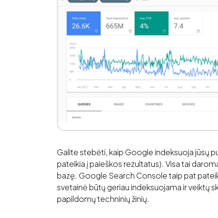
Galite stebėti, kaip Google indeksuoja jūsų pu
pateikia į paieškos rezultatus). Visa tai dar
bazę. Google Search Console taip pat pateiki
svetainė būtų geriau indeksuojama ir veiktų sk
papildomų techninių žinių.