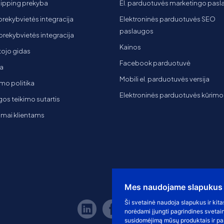
ipping prekyba
El. parduotuvės marketingo pas
 prekybvietės integracija
Elektroninės parduotuvės SEO
paslaugos
t prekybvietės integracija
Kainos
ojo gidas
Facebook parduotuvė
a
Mobili el. parduotuvės versija
mo politika
Elektroninės parduotuvės kūrimo
os teikimo sutartis
imai klientams
Mes naudojame slapukus
Ši svetainė naudoja slapukus ir kita
norėdami įjungti pagrindines svetai
susidomėjimą mūsų produktais ir pas