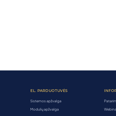
EL. PARDUOTUVĖS
INFO
Sistemos apžvalga
Patarim
Modulių apžvalga
Webinar