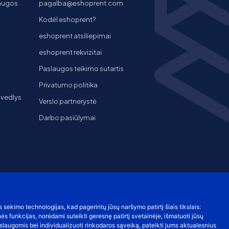
laugos
pagalba@eshoprent.com
Kodėl eshoprent?
eshoprent atsiliepimai
eshoprent rekvizitai
Paslaugos teikimo sutartis
Privatumo politika
 vedlys
Verslo partnerystė
Darbo pasiūlymai
s sekimo technologijas, kad pagerintų jūsų naršymo patirtį šiais tikslais:
nės funkcijas
,
norėdami suteikti geresnę patirtį svetainėje
,
išmatuoti jūsų
laugomis bei individualizuoti rinkodaros sąveiką
,
pateikti jums aktualesnius