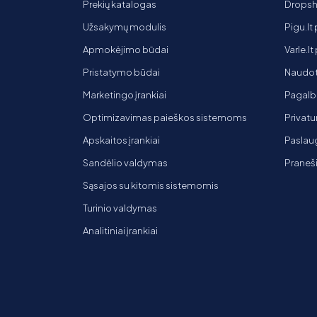
Prekių katalogas
Dropsh
Užsakymų modulis
Pigu.lt
Apmokėjimo būdai
Varle.l
Pristatymo būdai
Naudot
Marketingo įrankiai
Pagalb
Optimizavimas paieškos sistemoms
Privatu
Apskaitos įrankiai
Paslaug
Sandėlio valdymas
Praneš
Sąsajos su kitomis sistemomis
Turinio valdymas
Analitiniai įrankiai