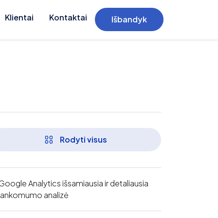
Klientai
Kontaktai
Išbandyk
Rodyti visus
Google Analytics išsamiausia ir detaliausia
lankomumo analizė