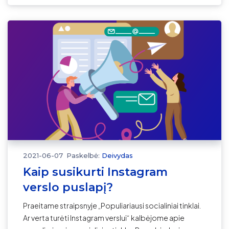
2021-06-07
Paskelbė:
Deivydas
Kaip susikurti Instagram
verslo puslapį?
Praeitame straipsnyje „Populiariausi socialiniai tinklai.
Ar verta turėti Instagram verslui“ kalbėjome apie