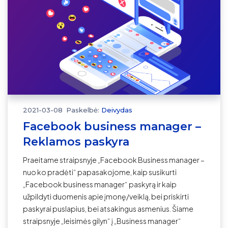
2021-03-08
Paskelbė:
Deivydas
Facebook business manager –
Reklamos paskyra
Praeitame straipsnyje „Facebook Business manager –
nuo ko pradėti“ papasakojome, kaip susikurti
„Facebook business manager“ paskyrą ir kaip
užpildyti duomenis apie įmonę/veiklą, bei priskirti
paskyrai puslapius, bei atsakingus asmenius. Šiame
straipsnyje „leisimės gilyn“ į „Business manager“