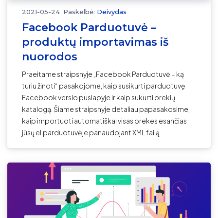
2021-05-24
Paskelbė:
Deivydas
Facebook Parduotuvė –
produktų importavimas iš
nuorodos
Praeitame straipsnyje „Facebook Parduotuvė – ką
turiu žinoti“ pasakojome, kaip susikurti parduotuvę
Facebook verslo puslapyje ir kaip sukurti prekių
katalogą. Šiame straipsnyje detaliau papasakosime,
kaip importuoti automatiškai visas prekes esančias
jūsų el.parduotuvėje panaudojant XML failą.