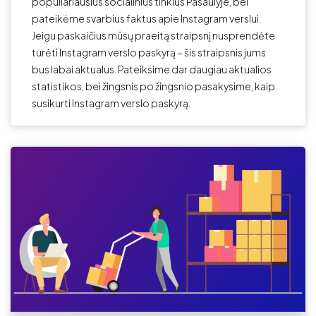
populiariausius socialinius tinklus Pasaulyje, bei
pateikėme svarbius faktus apie Instagram verslui.
Jeigu paskaičius mūsų praeitą straipsnį nusprendėte
turėti Instagram verslo paskyrą – šis straipsnis jums
bus labai aktualus. Pateiksime dar daugiau aktualios
statistikos, bei žingsnis po žingsnio pasakysime, kaip
susikurti Instagram verslo paskyrą.