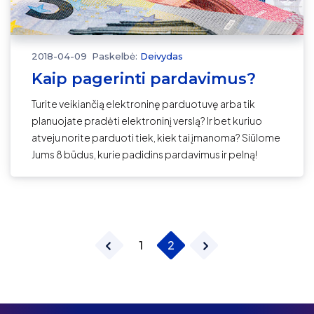
2018-04-09
Paskelbė:
Deivydas
Kaip pagerinti pardavimus?
Turite veikiančią elektroninę parduotuvę arba tik
planuojate pradėti elektroninį verslą? Ir bet kuriuo
atveju norite parduoti tiek, kiek tai įmanoma? Siūlome
Jums 8 būdus, kurie padidins pardavimus ir pelną!
1
2