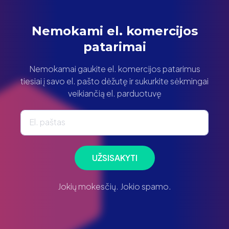
Nemokami el. komercijos
patarimai
Nemokamai gaukite el. komercijos patarimus
tiesiai į savo el. pašto dėžutę ir sukurkite sėkmingai
veikiančią el. parduotuvę
El. paštas
UŽSISAKYTI
Jokių mokesčių. Jokio spamo.