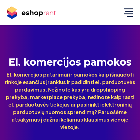
El. komercijos pamokos
El. komercijos patarimai ir pamokos kaip išnaudoti
rinkoje esančius įrankius ir padidinti el. parduotuvės
pardavimus. Nežinote kas yra dropshipping
prekyba, marketplace prekyba, nežinote kaip rasti
el. parduotuvės tiekėjus ar pasirinkti elektroninių
parduotuvių nuomos sprendimą? Paruošėme
atsakymus į dažnai keliamus klausimus vienoje
vietoje.