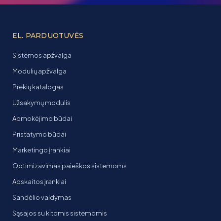
EL. PARDUOTUVĖS
Sistemos apžvalga
Modulių apžvalga
Prekių katalogas
Užsakymų modulis
Apmokėjimo būdai
Pristatymo būdai
Marketingo įrankiai
Optimizavimas paieškos sistemoms
Apskaitos įrankiai
Sandėlio valdymas
Sąsajos su kitomis sistemomis