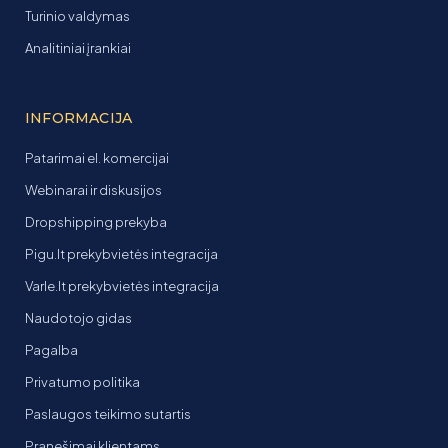
Turinio valdymas
Analitiniai įrankiai
INFORMACIJA
Patarimai el. komercijai
Webinarai ir diskusijos
Dropshipping prekyba
Pigu.lt prekybvietės integracija
Varle.lt prekybvietės integracija
Naudotojo gidas
Pagalba
Privatumo politika
Paslaugos teikimo sutartis
Pranešimai klientams