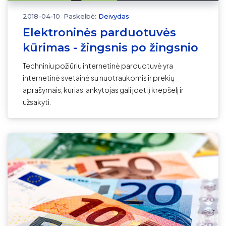
2018-04-10
Paskelbė:
Deivydas
Elektroninės parduotuvės
kūrimas - žingsnis po žingsnio
Techniniu požiūriu internetinė parduotuvė yra
internetinė svetainė su nuotraukomis ir prekių
aprašymais, kurias lankytojas gali įdėti į krepšelį ir
užsakyti.