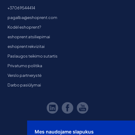
+37069544414
pagalba@eshoprent.com
Kodėl eshoprent?
eshoprent atsiliepimai
eshoprent rekvizitai
Paslaugos teikimo sutartis
Privatumo politika
Verslo partnerystė
Darbo pasiūlymai
Mes naudojame slapukus