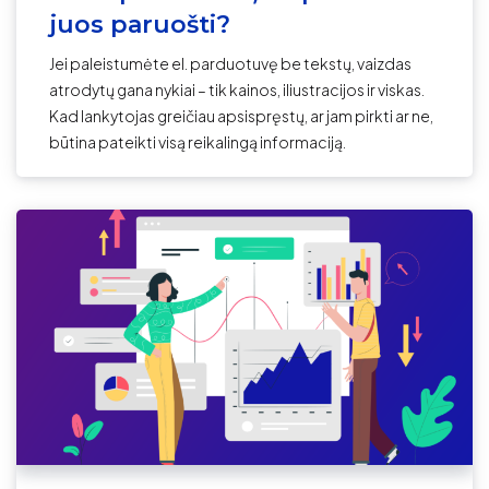
juos paruošti?
Jei paleistumėte el. parduotuvę be tekstų, vaizdas
atrodytų gana nykiai – tik kainos, iliustracijos ir viskas.
Kad lankytojas greičiau apsispręstų, ar jam pirkti ar ne,
būtina pateikti visą reikalingą informaciją.