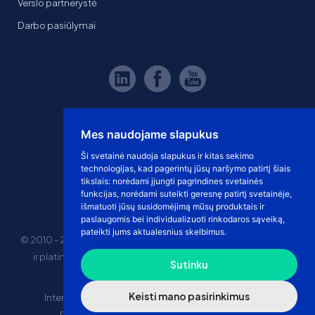
Verslo partnerystė
Darbo pasiūlymai
Mes naudojame slapukus
Ši svetainė naudoja slapukus ir kitas sekimo
technologijas, kad pagerintų jūsų naršymo patirtį šiais
tikslais:
norėdami įjungti pagrindines svetainės
funkcijas
,
norėdami suteikti geresnę patirtį svetainėje
,
išmatuoti jūsų susidomėjimą mūsų produktais ir
paslaugomis bei individualizuoti rinkodaros sąveiką
,
pateikti jums aktualesnius skelbimus
.
© 2010 - 2026 eshoprent prekinis ženklas saugomas. Kopijuoti
ir platinti svetainės turinį be sutikimo griežtai draudžiama.
Sutinku
Kainos nurodytos be PVM
Keisti mano pasirinkimus
Internetinė prekyba
El. parduotuvės nuomos kaina