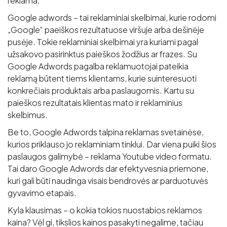
reklama.
Google adwords – tai reklaminiai skelbimai, kurie rodomi
„Google“ paeiškos rezultatuose viršuje arba dešinėje
pusėje. Tokie reklaminiai skelbimai yra kuriami pagal
užsakovo pasirinktus paieškos žodžius ar frazes. Su
Google Adwords pagalba reklamuotojai pateikia
reklamą būtent tiems klientams, kurie suinteresuoti
konkrečiais produktais arba paslaugomis. Kartu su
paieškos rezultatais klientas mato ir reklaminius
skelbimus.
Be to, Google Adwords talpina reklamas svetainėse,
kurios priklauso jo reklaminiam tinklui. Dar viena puiki šios
paslaugos galimybė – reklama Youtube video formatu.
Tai daro Google Adwords dar efektyvesnia priemone,
kuri gali būti naudinga visais bendrovės ar parduotuvės
gyvavimo etapais.
Kyla klausimas – o kokia tokios nuostabios reklamos
kaina? Vėl gi, tikslios kainos pasakyti negalime, tačiau