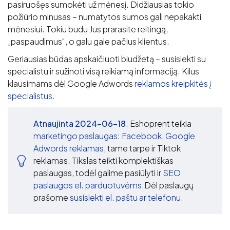
pasiruošęs sumokėti už mėnesį. Didžiausias tokio
požiūrio minusas – numatytos sumos gali nepakakti
mėnesiui. Tokiu budu Jus prarasite reitingą,
„paspaudimus“, o galu gale pačius klientus.
Geriausias būdas apskaičiuoti biudžetą – susisiekti su
specialistu ir sužinoti visą reikiamą informaciją. Kilus
klausimams dėl Google Adwords
reklamos kreipkitės į
specialistus.
Atnaujinta 2024-06-18
. Eshoprent teikia
marketingo paslaugas
:
Facebook
,
Google
Adwords reklamas
, tame tarpe ir Tiktok
reklamas. Tikslas teikti komplektiškas
paslaugas, todėl galime pasiūlyti ir
SEO
paslaugos el. parduotuvėms.
Dėl paslaugų
prašome
susisiekti el. paštu ar telefonu.