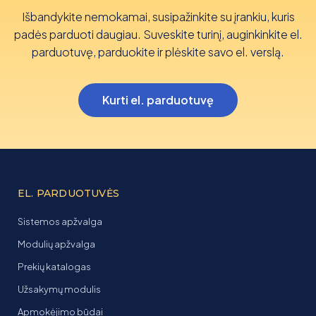
Išbandykite nemokamai, susipažinkite su įrankiu, kuris
padės parduoti daugiau. Suveskite turinį, auginkinkite el.
parduotuvę, parduokite ir plėskite savo el. verslą.
Kurti el. parduotuvę
EL. PARDUOTUVĖS
Sistemos apžvalga
Modulių apžvalga
Prekių katalogas
Užsakymų modulis
Apmokėjimo būdai