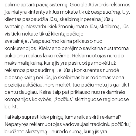
galime aptarti pačią sistemą. Google Adwords reklamos
įkainiai yra kintantys ir Jūs mokate tik už
paspaudimą
, t. y.
klientas paspaudžia Jūsų skelbimą ir pereina į Jūsų
svetainę. Nesvarbu kiek žmonių mato Jūsų skelbimą, Jūs
vis tiek mokate tik už klientą pačioje
svetainėje.
Paspaudimo
kaina priklauso nuo
konkurencijos. Kiekvieno perėjimo savikaina nustatoma
aukcionu realaus laiko režime. Reklamuotojas nurodo
maksimalią kainą, kurią jis yra pasiruošęs mokėti už
reklamos paspaudimą. Jei Jūsų konkurentas nurodė
didesnę kainą nei Jūs, jo skelbimas bus rodomas viena
pozicija aukščiau, nors mokėti tuo pačiu metu jis gali tik 1
centu daugiau. Kaina taip pat priklauso nuo reklaminės
kompanijos kokybės, „žodžius“ skirtinguose regionuose
bei kt.
Tai kaip suprasti kiek pinigų Jums reikia skirti reklamai?
Nepatyręs reklamuotojas vadovaujasi tradiciniu požiūriu į
biudžeto skirstymą – nurodo sumą, kurią jis yra