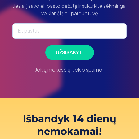
tiesiai į savo el. pašto dėžutę ir sukurkite sėkmingai
veikiančią el. parduotuvę
El. paštas
UŽSISAKYTI
Jokių mokesčių. Jokio spamo.
Išbandyk 14 dienų
nemokamai!