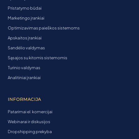
Pristatymo būdai
Marketingo įrankiai
Optimizavimas paieškos sistemoms
Apskaitos įrankiai
Sandėlio valdymas
Sąsajos su kitomis sistemomis
Turinio valdymas
Analitiniai įrankiai
INFORMACIJA
Patarimai el. komercijai
Webinarai ir diskusijos
Dropshipping prekyba