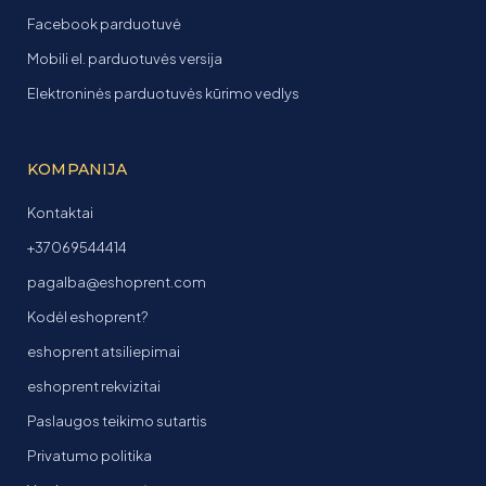
Facebook parduotuvė
Mobili el. parduotuvės versija
Elektroninės parduotuvės kūrimo vedlys
KOMPANIJA
Kontaktai
+37069544414
pagalba@eshoprent.com
Kodėl eshoprent?
eshoprent atsiliepimai
eshoprent rekvizitai
Paslaugos teikimo sutartis
Privatumo politika