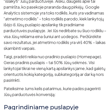
“išlaikyti” Jūsų parduotuvėje. Aišku, daugelis apie tai
pamiršta, ko pasekoje praranda daug pirkėjų. Google
Analytics sistemoje yra toks rodiklis, kuris yra vadinamas
“atmetimo rodiklis” – toks rodiklis parodo, kiek lankytojų
išėjo iš Jūsų puslapio apsilankę tik pradiniame
parduotuvės puslapyje. Jei Jūs nedirbate su šiuo rodikliu –
visa Jūsų reklama eina šuniui ant uodegos. Peržiūrėkite
savo rezultatus, jei atmetimo rodiklis yra virš 40% – laikas
skambinti varpais.
Taigi, pradėti reikia nuo pradinio puslapio (Homepage).
Geras pradinis puslapis – tai 50% Jūsų sėkmės. Visi
lankytojai tikrai ne vieną kartą apsilankys jame, kad galėtų
orientuotis kokią kategoriją, subkategoriją ar dar ką nors
pasirinkti.
Pateiksime Jums kelis patarimus, kurie padės pagerinti
Jūsų parduotuvės konversiją:
Pagrindiniame puslapyje