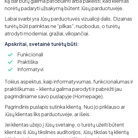
ką dar būtų galima patobulinti arba pakeisti, kad klientas
norėtų padaryti užsakymą būtent Jūsų parduotuvėje.
Labai svarbi yra Jūsų parduotuvės vizualioji dalis. Dizainas
turėtų būti parinktas ne “pilkas”, nuobodus, o turėtų
atrodyti moderniai, gražiai, viliojančiai.
Apskritai, svetainė turėtų būti:
Funkcionali
Praktiška
Informatyvi
Tokius aspektus, kaip informatyvumas, funkcionalumas ir
praktiškumas – klientui galima parodyti ir pabrėžti jau
pagrindiniame savo puslapyje (Homepage).
Pagrindinis puslapis sutinka klientą. Nuo jo priklauso ar
Jūsų klientas liks parduotuvėje, ar išeis.
Jei klientas užėjo į Jūsų svetainę, o turėtų užeiti būtent
klientas iš Jūsų tikslinės auditorijos, Jūsų tikslas tą klientą