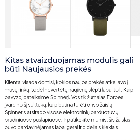
Kitas atvaizduojamas modulis gali
būti Naujausios prekės
Klientai visada domisi, kokios naujos prekės atkeliavo į
mūsų rinką, todėl nevertėtų naujienų slėpti labai toli. Kaip
pavyzdį pateiksime Spinnerį. Vos tik žurnalas Forbes
įvardino šį suktuką, kaip būtina turėti ofiso žaislą –
Spinneris atsirado visose elektroninių parduotuvių
pradiniuose puslapiuose. Ir patikėkite mumis, šis žaislas
buvo pardavinėjamas labai gerai ir dideliais kiekiais.