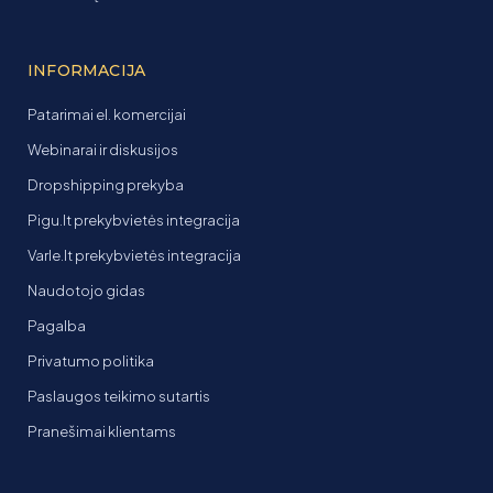
INFORMACIJA
Patarimai el. komercijai
Webinarai ir diskusijos
Dropshipping prekyba
Pigu.lt prekybvietės integracija
Varle.lt prekybvietės integracija
Naudotojo gidas
Pagalba
Privatumo politika
Paslaugos teikimo sutartis
Pranešimai klientams