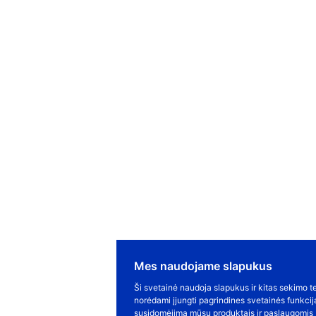
Mes naudojame slapukus
Ši svetainė naudoja slapukus ir kitas sekimo te
norėdami įjungti pagrindines svetainės funkcij
susidomėjimą mūsų produktais ir paslaugomis b