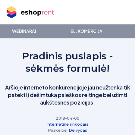
WEBINARAI
EL. KOMERCIJA
Pradinis puslapis -
sėkmės formulė!
Aršioje interneto konkurencijoje jau neužtenka tik
patekti į dešimtuką paieškos reitinge bei užimti
aukštesnes pozicijas.
2018-04-09
Internetinė rinkodara
Paskelbė:
Deivydas