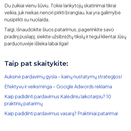
Du zuikiai vienu šūviu. Tokie lankytojų skatinimai tikrai
veikia, juk niekas nenori pirkti brangiau, kai yra galimybė
nusipirkti su nuolaida.
Taigi, išnaudokite šiuos patarimus, pagerinkite savo
pradinį puslapį, siekite užsibrėžtų tikslų ir tegul klientai Jūsų
parduotuvėje išlieka labai ilgai!
Taip pat skaitykite:
Auksinė pardavimų gysla – kainų nustatymų strategijos!
Efektyvu ir veiksminga – Google Adwords reklama
Kaip padidinti pardavimus Kalėdiniu laikotarpiu? 10
praktinių patarimų
Kaip padidinti pardavimus vasarą? Praktiniai patarimai