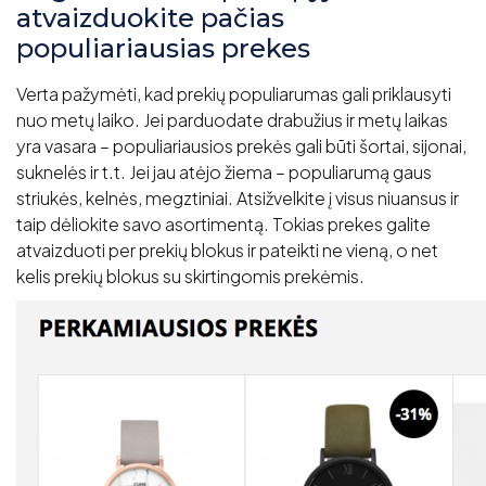
atvaizduokite pačias
populiariausias prekes
Verta pažymėti, kad prekių populiarumas gali priklausyti
nuo metų laiko. Jei parduodate drabužius ir metų laikas
yra vasara – populiariausios prekės gali būti šortai, sijonai,
suknelės ir t.t. Jei jau atėjo žiema – populiarumą gaus
striukės, kelnės, megztiniai. Atsižvelkite į visus niuansus ir
taip dėliokite savo asortimentą. Tokias prekes galite
atvaizduoti per prekių blokus ir pateikti ne vieną, o net
kelis prekių blokus su skirtingomis prekėmis.