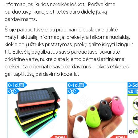
informacijos, kurios nereikės ieškoti. Peržvelkime
parduotuvę, kurioje etiketės daro didelę įtaką
pardavimams.
Šioje parduotuvėje jau pradiniame puslapyje galite
matyti aktualią informaciją: prekei yra taikoma nuolaidą,
kiek dienų užtruks pristatymas, prekę galite įsigyti lizingu ir
t.t. Etikečių pagalba Jūs savo parduotuvei sukuriate
pridėtinę vertę, nukreipiate kliento dėmesį atitinkamai
prekei ir taip gerinate savo pardavimus. Tokios etiketės
gali tapti Jūsų pardavimo kozeriu.