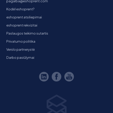
pagalba@eshoprent.com
Kodėl eshoprent?
eshoprent atsiliepimai
eshoprent rekvizitai
Paslaugos teikimo sutartis
Privatumo politika
Verslo partnerystė
Darbo pasiūlymai