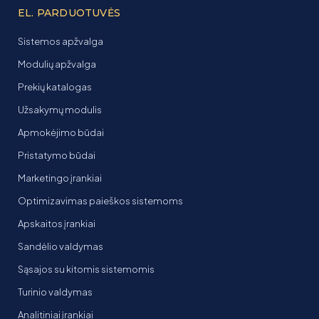
EL. PARDUOTUVĖS
Sistemos apžvalga
Modulių apžvalga
Prekių katalogas
Užsakymų modulis
Apmokėjimo būdai
Pristatymo būdai
Marketingo įrankiai
Optimizavimas paieškos sistemoms
Apskaitos įrankiai
Sandėlio valdymas
Sąsajos su kitomis sistemomis
Turinio valdymas
Analitiniai įrankiai