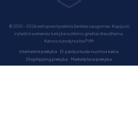
© 2010 - 2026 eshoprent prekinis ženklas saugomas. Kopijuoti
ir platinti svetainės turinį be sutikimo griežtai draudžiama.
Kainos nurodytos be PVM
Internetinė prekyba
El. parduotuvės nuomos kaina
Drophipping prekyba
Marketplace prekyba