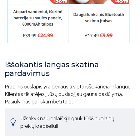
Iššokantis langas skatina
pardavimus
Pradinis puslapis yra geriausia vieta iššokančiam langui.
Klientas tik atėjęs į Jūsų puslapį jau gauna pasiūlymą.
Pasiūlymas gali skambėti taip:
Užsakyk naujienlaiškį ir gauk 10% nuolaidą
prekių krepšeliui!