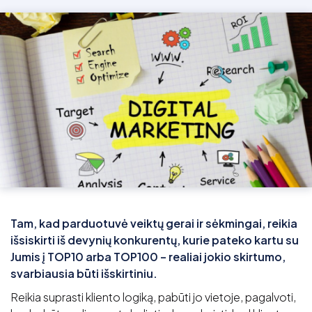
Tam, kad parduotuvė veiktų gerai ir sėkmingai, reikia
išsiskirti iš devynių konkurentų, kurie pateko kartu su
Jumis į TOP10 arba TOP100 – realiai jokio skirtumo,
svarbiausia būti išskirtiniu.
Reikia suprasti kliento logiką, pabūti jo vietoje, pagalvoti,