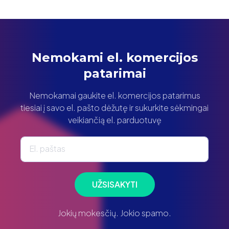
Nemokami el. komercijos
patarimai
Nemokamai gaukite el. komercijos patarimus
tiesiai į savo el. pašto dėžutę ir sukurkite sėkmingai
veikiančią el. parduotuvę
El. paštas
UŽSISAKYTI
Jokių mokesčių. Jokio spamo.