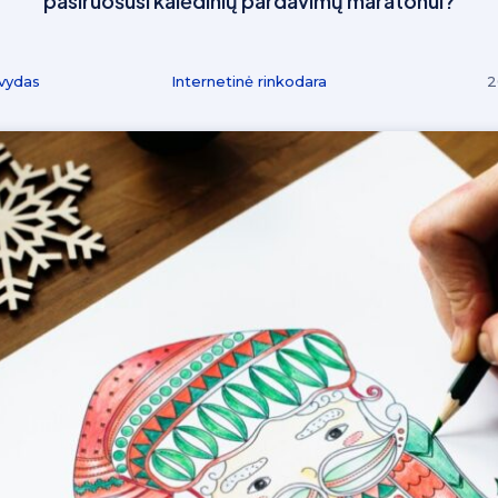
pasiruošusi kalėdinių pardavimų maratonui?
vydas
Internetinė rinkodara
2