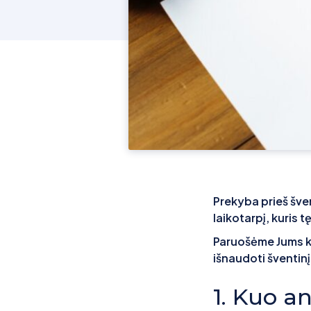
Prekyba prieš šve
laikotarpį, kuris t
Paruošėme Jums ke
išnaudoti šventinį
1. Kuo a