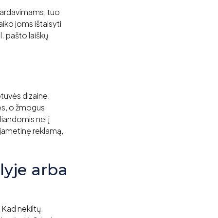
 pardavimams, tuo
aiko joms ištaisyti
l. pašto laiškų
otuvės dizaine.
vės, o žmogus
liandomis nei į
ujametinę reklamą,
lyje arba
. Kad nekiltų