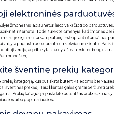
oji elektroninės parduotuvės
ulyje žmonės vis labiau neturi laiko vaikščioti po parduotuves,
apsipirkinėti internete. Todėl turėkite omenyje, kad žmonės per 
niaisiais įrenginiais nei kompiuterių. Eshoprent internetinės p
a puikiai, yra paprasta bei suprantama kiekvienam klientui. Patikr
bilioji versija, ar pritaikytas turinys išmaniesiems įrenginiam
yškių pranešimų.
kite šventinę prekių kategori
 prekių kategoriją, kuri bus skirta būtent Kalėdoms bei Nauj
, šventinės prekės). Taip klientas galės greitai peržiūrėti prekes
gams. Prekių kategorijai priskirkite būtent tas prekes, kurios 
usios arba popiuliariausios.
inis dovanų pakavimas.