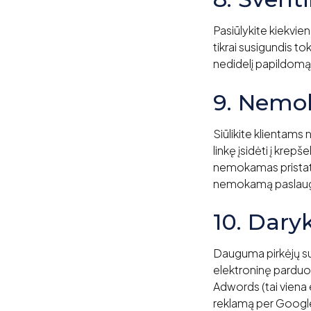
Pasiūlykite kiekvie
tikrai susigundis 
nedidelį papildomą
9. Nemo
Siūlikite klientams
linkę įsidėti į kre
nemokamas pristatym
nemokamą paslau
10. Dary
Dauguma pirkėjų suž
elektroninę parduot
Adwords (tai viena
reklamą per Google 