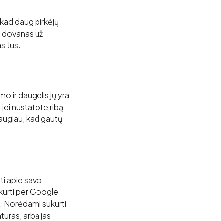
 kad daug pirkėjų
i dovanas už
s Jus.
o ir daugelis jų yra
jei nustatote ribą –
daugiau, kad gautų
ti apie savo
ukurti per Google
. Norėdami sukurti
tūras, arba jas