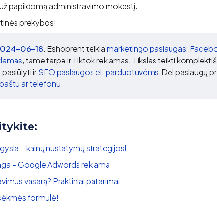
 už papildomą administravimo mokestį.
tinės prekybos!
 2024-06-18
. Eshoprent teikia
marketingo paslaugas
:
Faceb
klamas
, tame tarpe ir Tiktok reklamas. Tikslas teikti komplekt
pasiūlyti ir
SEO paslaugos el. parduotuvėms.
Dėl paslaugų 
. paštu ar telefonu.
itykite:
gysla – kainų nustatymų strategijos!
inga – Google Adwords reklama
avimus vasarą? Praktiniai patarimai
– sėkmės formulė!