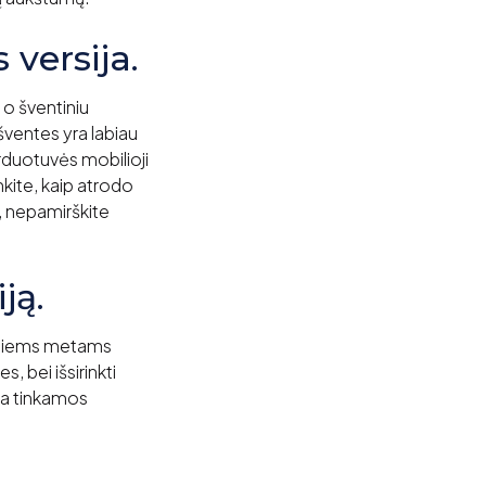
 versija.
 o šventiniu
šventes yra labiau
arduotuvės mobilioji
inkite, kaip atrodo
s, nepamirškite
ją.
iesiems metams
, bei išsirinkti
yra tinkamos