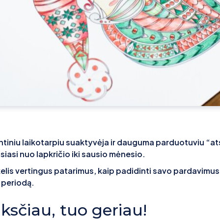
ntiniu laikotarpiu suaktyvėja ir dauguma parduotuviu “at
ęsiasi nuo lapkričio iki sausio mėnesio.
lis vertingus patarimus, kaip padidinti savo pardavimus 
 periodą.
nksčiau, tuo geriau!