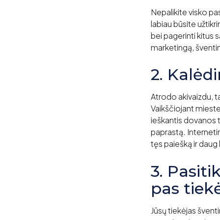
Nepalikite visko pa
labiau būsite užtikri
bei pagerinti kitus 
marketingą, šventin
2. Kalėd
Atrodo akivaizdu, t
Vaikščiojant mieste
ieškantis dovanos t
paprastą. Interneti
tęs paiešką ir daug 
3. Pasiti
pas tiekė
Jūsų tiekėjas šventin