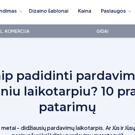
ndimas
Dizaino šablonai
Kaina
Paslaugos
L. KOMERCIJA
GIDAI
ip padidinti pardavi
niu laikotarpiu? 10 pr
patarimų
i metai - didžiausių pardavimų laikotarpis. Ar Jūs ir Jū