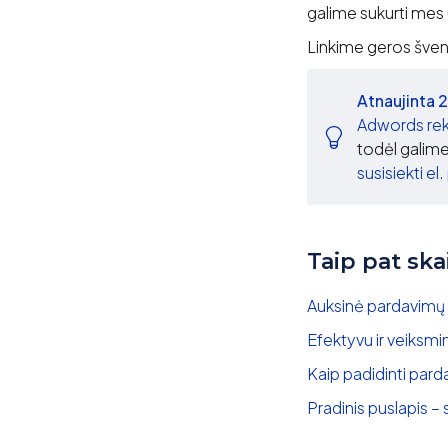
galime sukurti mes
Linkime geros šven
Atnaujinta
Adwords re
todėl galime 
susisiekti el
Taip pat ska
Auksinė pardavimų 
Efektyvu ir veiksm
Kaip padidinti pard
Pradinis puslapis 