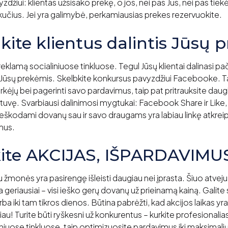
džiui: klientas užsisako prekę, o jos, nei pas Jus, nei pas tiekė
likučius. Jei yra galimybė, perkamiausias prekes rezervuokite.
nkite klientus dalintis Jūsų 
eklamą socialiniuose tinkluose. Tegul Jūsų klientai dalinasi p
 Jūsų prekėmis. Skelbkite konkursus pavyzdžiui Facebooke. Ta
irkėjų bei pagerinti savo pardavimus, taip pat pritrauksite daugi
uvę. Svarbiausi dalinimosi mygtukai: Facebook Share ir Like,
ieškodami dovanų sau ir savo draugams yra labiau linkę atkrei
mus.
kite AKCIJAS, IŠPARDAVIMU
u žmonės yra pasirengę išleisti daugiau nei įprasta. Šiuo atvej
ia geriausiai – visi ieško gerų dovanų už prieinamą kainą. Galite
arba iki tam tikros dienos. Būtina pabrėžti, kad akcijos laikas yra
čiau! Turite būti ryškesni už konkurentus – kurkite profesionali
liniuose tinkluose, taip optimizuosite pardavimus iki maksimal