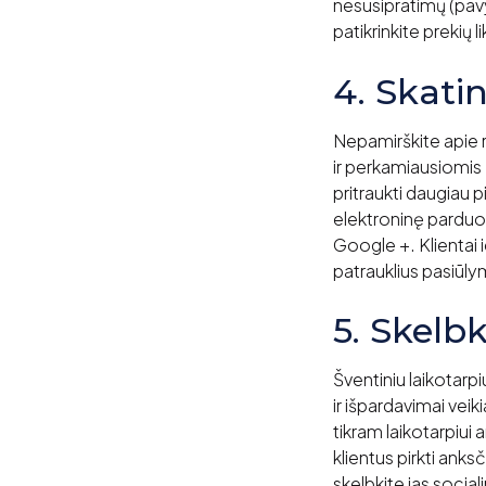
nesusipratimų (pavyz
patikrinkite prekių 
4. Skati
Nepamirškite apie r
ir perkamiausiomis
pritraukti daugiau p
elektroninę parduot
Google +. Klientai 
patrauklius pasiūly
5. Skelb
Šventiniu laikotarpi
ir išpardavimai veik
tikram laikotarpiui 
klientus pirkti anks
skelbkite jas socia