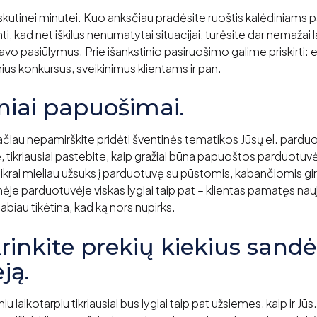
skutinei minutei. Kuo anksčiau pradėsite ruoštis kalėdiniams
nti, kad net iškilus nenumatytai situacijai, turėsite dar nemažai l
savo pasiūlymus. Prie išankstinio pasiruošimo galime priskirti: e
ius konkursus, sveikinimus klientams ir pan.
iniai papuošimai.
ačiau nepamirškite pridėti šventinės tematikos Jūsų el. pardu
, tikriausiai pastebite, kaip gražiai būna papuoštos parduotu
ikrai mieliau užsuks į parduotuvę su pūstomis, kabančiomis gir
nėje parduotuvėje viskas lygiai taip pat – klientas pamatęs na
labiau tikėtina, kad ką nors nupirks.
krinkite prekių kiekius sandė
ją.
iu laikotarpiu tikriausiai bus lygiai taip pat užsiemes, kaip ir Jūs