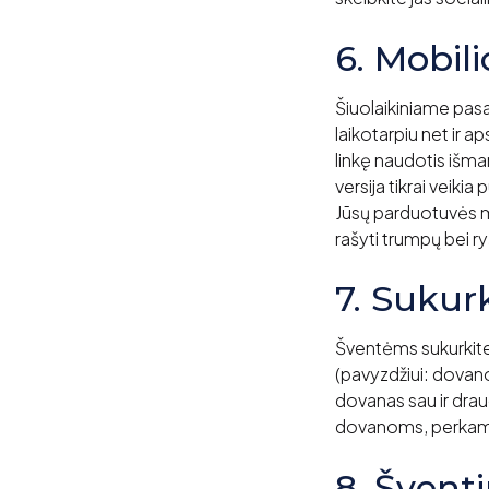
6. Mobili
Šiuolaikiniame pasa
laikotarpiu net ir 
linkę naudotis išma
versija tikrai veiki
Jūsų parduotuvės mo
rašyti trumpų bei r
7. Sukur
Šventėms sukurkite
(pavyzdžiui: dovanos
dovanas sau ir drau
dovanoms, perkamia
8. Švent