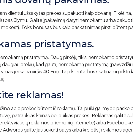
nam klientui užsakytas prekes supakuoti kaip dovaną. Tikėtina,
tokiu pasiūlymu. Galite įpakavimą daryti nemokamu arba pakuot
 mokestį. Toks bonusas bus kaip paskatinimas pirkti būtent pa
kamas pristatymas.
 nemokamą pristatymą. Daug pirkėjų tikisi nemokamo pristatym
pšelį daugiau prekių, kad gautų nemokamą pristatymą (pavyzdžiui 
as jei kaina viršis 40 Eur). Taip klientai bus skatinami pirkti 
gą.
kite reklamas!
ino apie prekes būtent iš reklamų. Tai puiki galimybė paskelb
uvę, patrauklias kainas bei puikias prekes! Reklamas galite s
 efektyviausių reklamos priemonių internete) arba Facebooke
Adwords galite jas sukurti patys arba kreiptis į reklamos agen