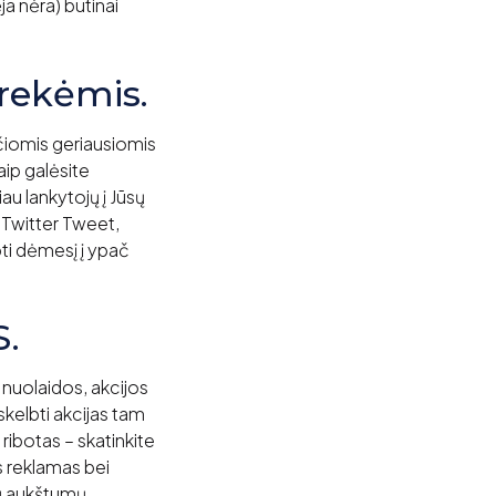
ja nėra) būtinai
prekėmis.
ačiomis geriausiomis
ip galėsite
au lankytojų į Jūsų
 Twitter Tweet,
pti dėmesį į ypač
S.
u nuolaidos, akcijos
 skelbti akcijas tam
 ribotas – skatinkite
as reklamas bei
ių aukštumų.