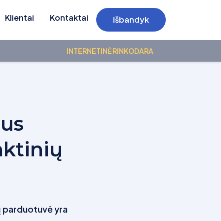
Klientai
Kontaktai
Išbandyk
INTERNETINĖ RINKODARA
mus
aktinių
sų parduotuvė yra