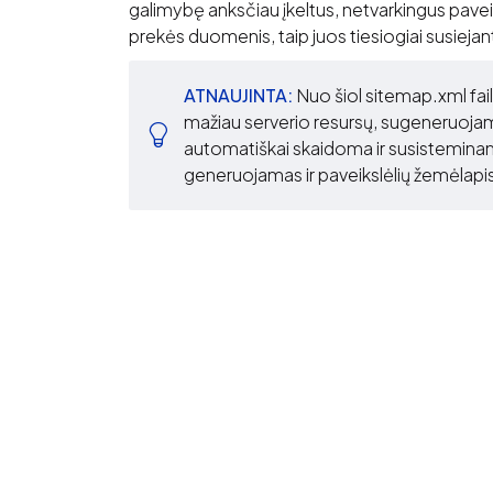
galimybę anksčiau įkeltus, netvarkingus pave
prekės duomenis, taip juos tiesiogiai susieja
ATNAUJINTA:
Nuo šiol sitemap.xml fa
mažiau serverio resursų, sugeneruojama
automatiškai skaidoma ir susisteminam
generuojamas ir paveikslėlių žemėlapi