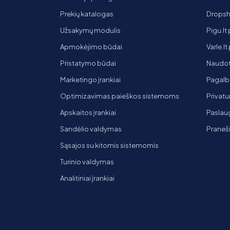
Prekių katalogas
Dropsh
Užsakymų modulis
Pigu.lt
Apmokėjimo būdai
Varle.l
Pristatymo būdai
Naudot
Marketingo įrankiai
Pagalb
Optimizavimas paieškos sistemoms
Privatu
Apskaitos įrankiai
Paslaug
Sandėlio valdymas
Praneš
Sąsajos su kitomis sistemomis
Turinio valdymas
Analitiniai įrankiai