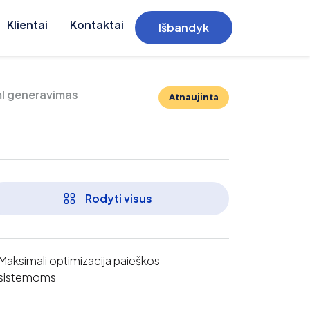
Klientai
Kontaktai
Išbandyk
ml generavimas
Atnaujinta
Rodyti visus
Maksimali optimizacija paieškos
sistemoms