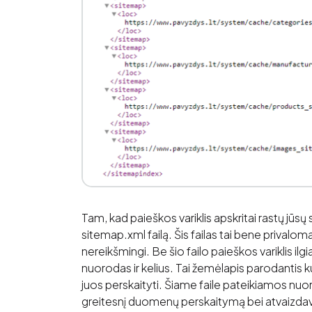
Tam, kad paieškos variklis apskritai rastų jūsų s
sitemap.xml failą. Šis failas tai bene privaloma
nereikšmingi. Be šio failo paieškos variklis ilg
nuorodas ir kelius. Tai žemėlapis parodantis ku
juos perskaityti. Šiame faile pateikiamos nuorod
greitesnį duomenų perskaitymą bei atvaizda