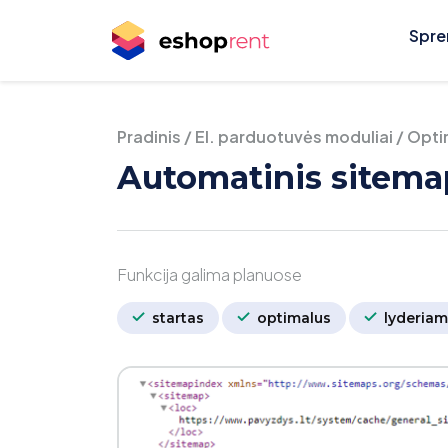
Spre
Pradinis
/
El. parduotuvės moduliai
/
Opti
Automatinis sitema
Funkcija galima planuose
startas
optimalus
lyderiam