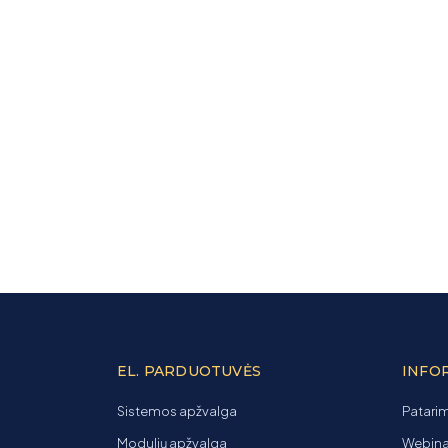
EL. PARDUOTUVĖS
INFO
Sistemos apžvalga
Patarim
Modulių apžvalga
Webinar