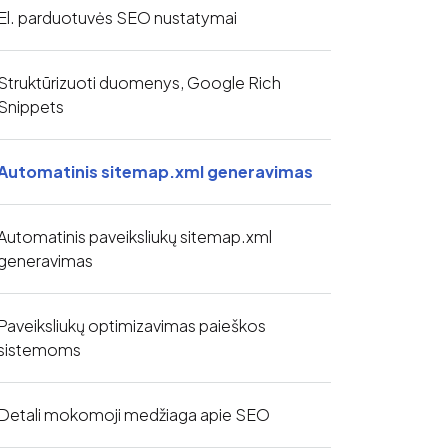
El. parduotuvės SEO nustatymai
Struktūrizuoti duomenys, Google Rich
Snippets
Automatinis sitemap.xml generavimas
Automatinis paveiksliukų sitemap.xml
generavimas
Paveiksliukų optimizavimas paieškos
sistemoms
Detali mokomoji medžiaga apie SEO