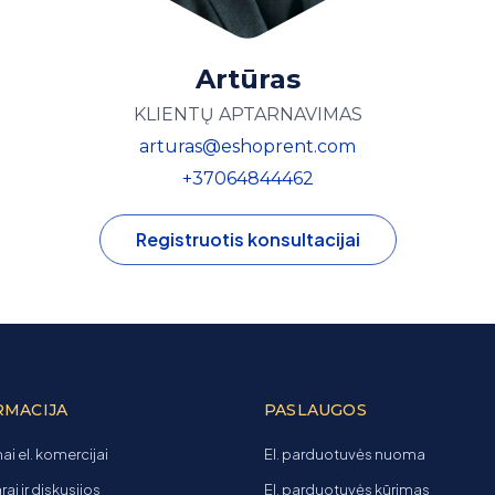
Artūras
KLIENTŲ APTARNAVIMAS
arturas@eshoprent.com
+37064844462
Registruotis konsultacijai
RMACIJA
PASLAUGOS
ai el. komercijai
El. parduotuvės nuoma
ai ir diskusijos
El. parduotuvės kūrimas