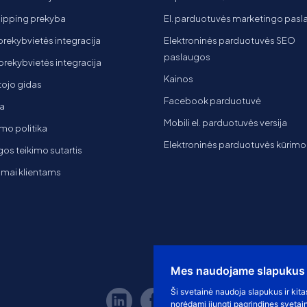
ipping prekyba
El. parduotuvės marketingo pas
 prekybvietės integracija
Elektroninės parduotuvės SEO
paslaugos
t prekybvietės integracija
Kainos
ojo gidas
Facebook parduotuvė
a
Mobili el. parduotuvės versija
mo politika
Elektroninės parduotuvės kūrimo
os teikimo sutartis
imai klientams
Mes naudojame slapukus
Ši svetainė naudoja slapukus ir kita
norėdami įjungti pagrindines svetai