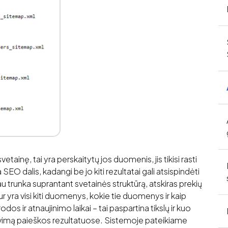
vetainę, tai yra perskaitytų jos duomenis, jis tikisi rasti
 SEO dalis, kadangi be jo kiti rezultatai gali atsispindėti
iau trunka suprantant svetainės struktūrą, atskiras prekių
r yra visi kiti duomenys, kokie tie duomenys ir kaip
os ir atnaujinimo laikai – tai paspartina tikslų ir kuo
vimą paieškos rezultatuose. Sistemoje pateikiame