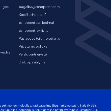
laugos
pagalba@eshoprent.com
Kodėl eshoprent?
eshoprent atsiliepimai
eshoprent rekvizitai
Paslaugos teikimo sutartis
Privatumo politika
 vedlys
Verslo partnerystė
Darbo pasiūlymai
s sekimo technologijas, kad pagerintų jūsų naršymo patirtį šiais tikslais:
nės funkcijas
,
norėdami suteikti geresnę patirtį svetainėje
,
išmatuoti jūsų