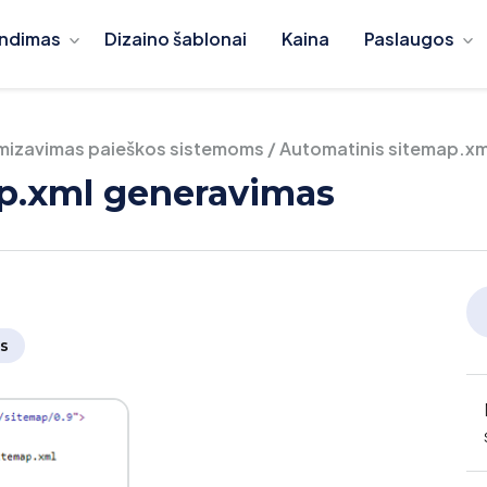
ndimas
Dizaino šablonai
Kaina
Paslaugos
mizavimas paieškos sistemoms
/
Automatinis sitemap.x
p.xml generavimas
s