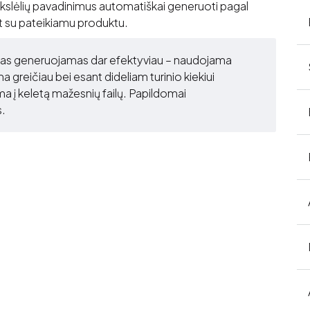
ikslėlių pavadinimus automatiškai generuoti pagal
nt su pateikiamu produktu.
ilas generuojamas dar efektyviau – naudojama
 greičiau bei esant dideliam turinio kiekiui
a į keletą mažesnių failų. Papildomai
s.