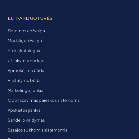
EL. PARDUOTUVĖS
Sistemos apžvalga
Modulių apžvalga
Prekių katalogas
Užsakymų modulis
Apmokėjimo būdai
Pristatymo būdai
Marketingo įrankiai
Optimizavimas paieškos sistemoms
Apskaitos įrankiai
Sandėlio valdymas
Sąsajos su kitomis sistemomis