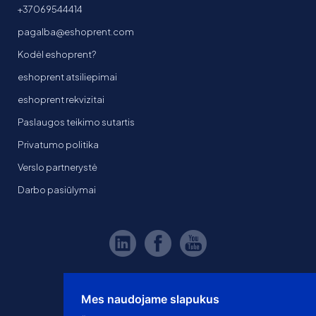
+37069544414
pagalba@eshoprent.com
Kodėl eshoprent?
eshoprent atsiliepimai
eshoprent rekvizitai
Paslaugos teikimo sutartis
Privatumo politika
Verslo partnerystė
Darbo pasiūlymai
Mes naudojame slapukus