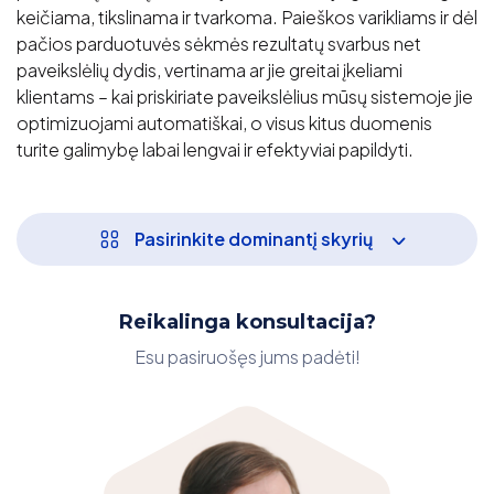
keičiama, tikslinama ir tvarkoma. Paieškos varikliams ir dėl
pačios parduotuvės sėkmės rezultatų svarbus net
paveikslėlių dydis, vertinama ar jie greitai įkeliami
klientams – kai priskiriate paveikslėlius mūsų sistemoje jie
optimizuojami automatiškai, o visus kitus duomenis
turite galimybę labai lengvai ir efektyviai papildyti.
Pasirinkite dominantį skyrių
Reikalinga konsultacija?
Esu pasiruošęs jums padėti!