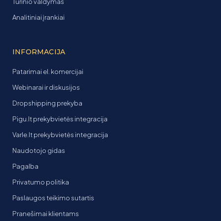
Turinio valdymas
Analitiniai įrankiai
INFORMACIJA
Patarimai el. komercijai
Webinarai ir diskusijos
Dropshipping prekyba
Pigu.lt prekybvietės integracija
Varle.lt prekybvietės integracija
Naudotojo gidas
Pagalba
Privatumo politika
Paslaugos teikimo sutartis
Pranešimai klientams