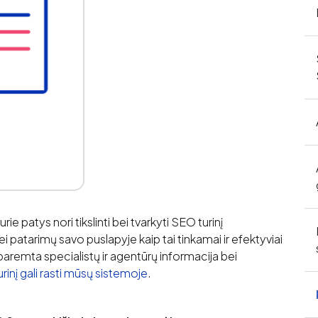
e patys nori tikslinti bei tvarkyti SEO turinį
 patarimų savo puslapyje kaip tai tinkamai ir efektyviai
aremta specialistų ir agentūrų informacija bei
turinį gali rasti mūsų sistemoje
.