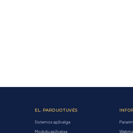
EL. PARDUOTUVĖS
INFO
Sistemos apžvalga
Patarim
Modulių apžvalga
Webinar