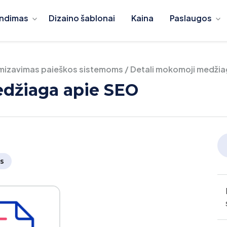
ndimas
Dizaino šablonai
Kaina
Paslaugos
mizavimas paieškos sistemoms
/
Detali mokomoji medžia
džiaga apie SEO
s