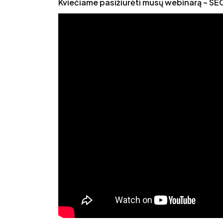
Kviečiame pasižiūrėti mūsų webinarą – SE