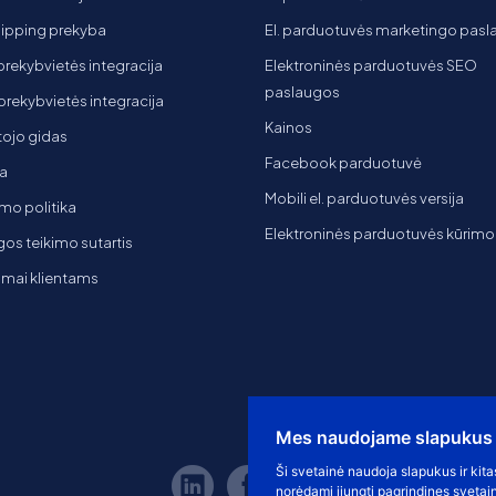
ipping prekyba
El. parduotuvės marketingo pas
 prekybvietės integracija
Elektroninės parduotuvės SEO
paslaugos
t prekybvietės integracija
Kainos
ojo gidas
Facebook parduotuvė
a
Mobili el. parduotuvės versija
mo politika
Elektroninės parduotuvės kūrimo
os teikimo sutartis
imai klientams
Mes naudojame slapukus
Ši svetainė naudoja slapukus ir kita
norėdami įjungti pagrindines svetai