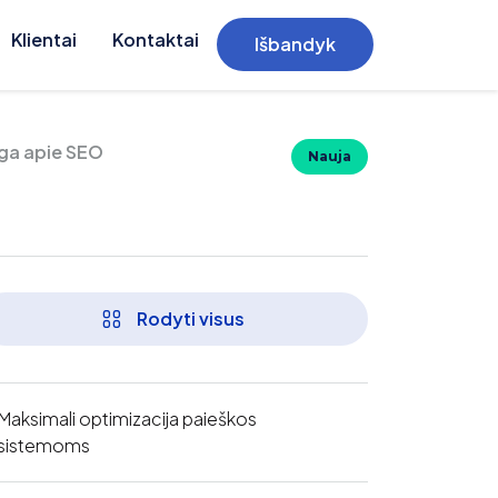
Klientai
Kontaktai
Išbandyk
ga apie SEO
Nauja
Rodyti visus
Maksimali optimizacija paieškos
sistemoms