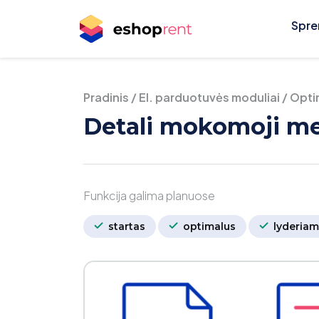
Spre
Pradinis
/
El. parduotuvės moduliai
/
Opti
Detali mokomoji me
Funkcija galima planuose
startas
optimalus
lyderiam