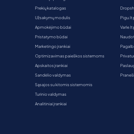
Prekių katalogas
Dropsh
Užsakymų modulis
Pigu.lt
Apmokėjimo būdai
Varle.l
Pristatymo būdai
Naudot
Marketingo įrankiai
Pagalb
Optimizavimas paieškos sistemoms
Privatu
Apskaitos įrankiai
Paslaug
Sandėlio valdymas
Praneš
Sąsajos su kitomis sistemomis
Turinio valdymas
Analitiniai įrankiai