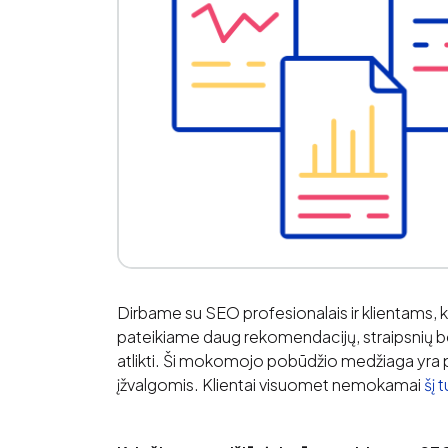
Dirbame su SEO profesionalais ir klientams, kuri
pateikiame daug rekomendacijų, straipsnių bei
atlikti. Ši mokomojo pobūdžio medžiaga yra p
įžvalgomis. Klientai visuomet nemokamai
šį 