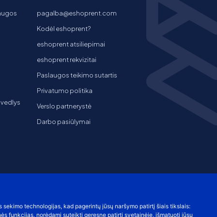
laugos
pagalba@eshoprent.com
Kodėl eshoprent?
eshoprent atsiliepimai
eshoprent rekvizitai
Paslaugos teikimo sutartis
Privatumo politika
 vedlys
Verslo partnerystė
Darbo pasiūlymai
s sekimo technologijas, kad pagerintų jūsų naršymo patirtį šiais tikslais:
nės funkcijas
,
norėdami suteikti geresnę patirtį svetainėje
,
išmatuoti jūsų