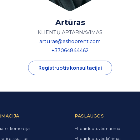
Artūras
KLIENTŲ APTARNAVIMAS
arturas@eshoprent.com
+37064844462
Registruotis konsultacijai
RMACIJA
PASLAUGOS
ai el. komercijai
El. parduotuvės nuoma
ai ir diskusijos
El. parduotuvės kūrimas