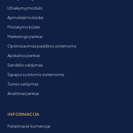
Užsakymų modulis
Apmokėjimo būdai
Pristatymo būdai
Marketingo įrankiai
Optimizavimas paieškos sistemoms
Apskaitos įrankiai
Sandėlio valdymas
Sąsajos su kitomis sistemomis
Turinio valdymas
Analitiniai įrankiai
INFORMACIJA
Patarimai el. komercijai