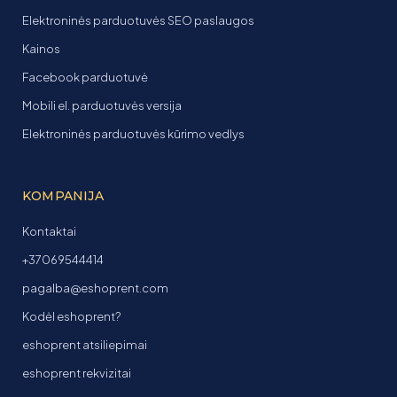
Elektroninės parduotuvės SEO paslaugos
Kainos
Facebook parduotuvė
Mobili el. parduotuvės versija
Elektroninės parduotuvės kūrimo vedlys
KOMPANIJA
Kontaktai
+37069544414
pagalba@eshoprent.com
Kodėl eshoprent?
eshoprent atsiliepimai
eshoprent rekvizitai