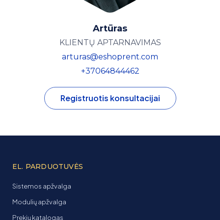
Artūras
KLIENTŲ APTARNAVIMAS
arturas@eshoprent.com
+37064844462
Registruotis konsultacijai
EL. PARDUOTUVĖS
Sistemos apžvalga
Modulių apžvalga
Prekių katalogas