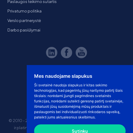
Paslaugos teikimo sutartis
Privatumo politika
Verslo partnerystė
Darbo pasiūlymai
Mes naudojame slapukus
Ši svetainė naudoja slapukus ir kitas sekimo
technologijas, kad pagerintų jūsų naršymo patirtį šiais
tikslais:
norėdami įjungti pagrindines svetainės
funkcijas
,
norėdami suteikti geresnę patirtį svetainėje
,
išmatuoti jūsų susidomėjimą mūsų produktais ir
paslaugomis bei individualizuoti rinkodaros sąveiką
,
pateikti jums aktualesnius skelbimus
.
© 2010 - 2026 eshoprent prekinis ženklas saugomas. Kopijuoti
ir platinti svetainės turinį be sutikimo griežtai draudžiama.
Sutinku