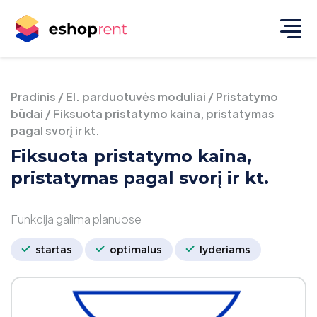
Pradinis
/
El. parduotuvės moduliai
/
Pristatymo
būdai
/
Fiksuota pristatymo kaina, pristatymas
pagal svorį ir kt.
Fiksuota pristatymo kaina,
pristatymas pagal svorį ir kt.
Funkcija galima planuose
startas
optimalus
lyderiams