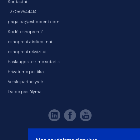
Kontaktai
+37069544414
pagalba@eshoprent.com
Kodėl eshoprent?
eshoprent atsiliepimai
eshoprent rekvizitai
Paslaugos teikimo sutartis
Privatumo politika
Verslo partnerystė
Darbo pasiūlymai