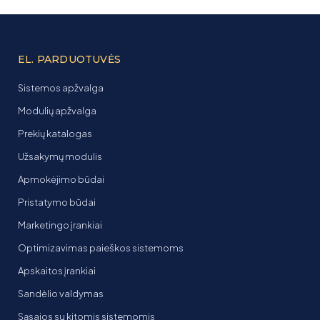
EL. PARDUOTUVĖS
Sistemos apžvalga
Modulių apžvalga
Prekių katalogas
Užsakymų modulis
Apmokėjimo būdai
Pristatymo būdai
Marketingo įrankiai
Optimizavimas paieškos sistemoms
Apskaitos įrankiai
Sandėlio valdymas
Sąsajos su kitomis sistemomis