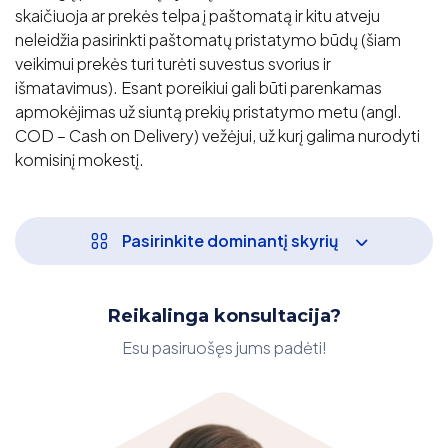
skaičiuoja ar prekės telpa į paštomatą ir kitu atveju
neleidžia pasirinkti paštomatų pristatymo būdų (šiam
veikimui prekės turi turėti suvestus svorius ir
išmatavimus). Esant poreikiui gali būti parenkamas
apmokėjimas už siuntą prekių pristatymo metu (angl.
COD – Cash on Delivery) vežėjui, už kurį galima nurodyti
komisinį mokestį.
Pasirinkite dominantį skyrių
Reikalinga konsultacija?
Esu pasiruošęs jums padėti!