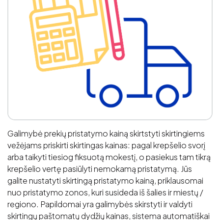
Galimybė prekių pristatymo kainą skirtstyti skirtingiems
vežėjams priskirti skirtingas kainas: pagal krepšelio svorį
arba taikyti tiesiog fiksuotą mokestį, o pasiekus tam tikrą
krepšelio vertę pasiūlyti nemokamą pristatymą. Jūs
galite nustatyti skirtingą pristatymo kainą, priklausomai
nuo pristatymo zonos, kuri susideda iš šalies ir miestų /
regiono. Papildomai yra galimybės skirstyti ir valdyti
skirtingų paštomatų dydžių kainas, sistema automatiškai