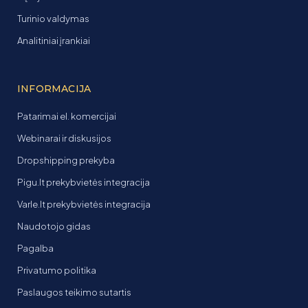
Turinio valdymas
Analitiniai įrankiai
INFORMACIJA
Patarimai el. komercijai
Webinarai ir diskusijos
Dropshipping prekyba
Pigu.lt prekybvietės integracija
Varle.lt prekybvietės integracija
Naudotojo gidas
Pagalba
Privatumo politika
Paslaugos teikimo sutartis