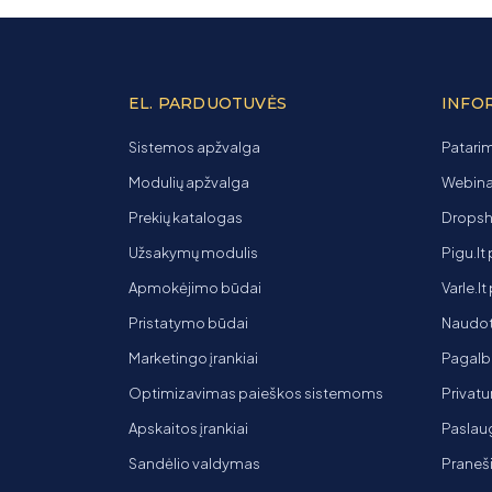
EL. PARDUOTUVĖS
INFO
Sistemos apžvalga
Patarim
Modulių apžvalga
Webinar
Prekių katalogas
Dropsh
Užsakymų modulis
Pigu.lt
Apmokėjimo būdai
Varle.l
Pristatymo būdai
Naudot
Marketingo įrankiai
Pagalb
Optimizavimas paieškos sistemoms
Privatu
Apskaitos įrankiai
Paslaug
Sandėlio valdymas
Praneš