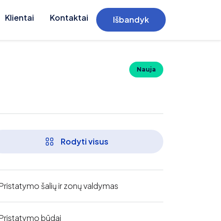
Klientai
Kontaktai
Išbandyk
Nauja
Rodyti visus
Pristatymo šalių ir zonų valdymas
Pristatymo būdai