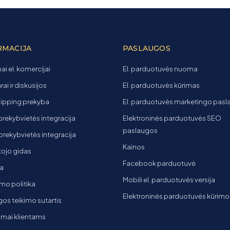
RMACIJA
PASLAUGOS
ai el. komercijai
El. parduotuvės nuoma
ai ir diskusijos
El. parduotuvės kūrimas
ipping prekyba
El. parduotuvės marketingo pas
 prekybvietės integracija
Elektroninės parduotuvės SEO
paslaugos
t prekybvietės integracija
Kainos
ojo gidas
Facebook parduotuvė
a
Mobili el. parduotuvės versija
mo politika
Elektroninės parduotuvės kūrimo
os teikimo sutartis
imai klientams