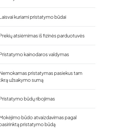
Laisvai kuriami pristatymo būdai
Prekių atsiėmimas iš fizinės parduotuvės
Pristatymo kainodaros valdymas
Nemokamas pristatymas pasiekus tam
tikrą užsakymo sumą
Pristatymo būdų ribojimas
Mokėjimo būdo atvaizdavimas pagal
pasirinktą pristatymo būdą