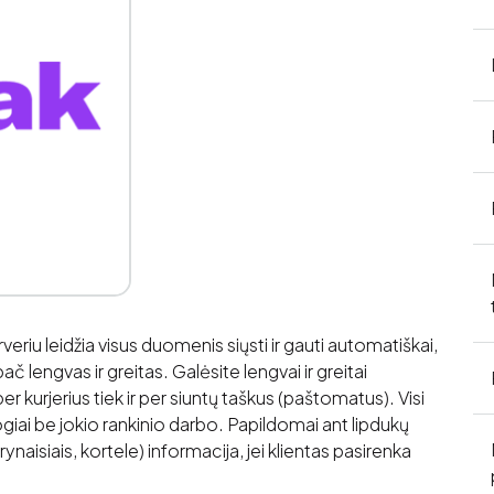
eriu leidžia visus duomenis siųsti ir gauti automatiškai,
 lengvas ir greitas. Galėsite lengvai ir greitai
r kurjerius tiek ir per siuntų taškus (paštomatus). Visi
iai be jokio rankinio darbo. Papildomai ant lipdukų
aisiais, kortele) informacija, jei klientas pasirenka