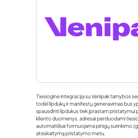
Tiesioginė integracija su Venipak tarnybos serv
todėl lipdukų ir manifestų generavimas bus ypač
spausdinti lipdukus tiek įprastam pristatymui pe
kliento duomenys, adresai perduodami tiesiog
automatiškai formuojama pinigų surinkimo (gryn
atsiskaitymą pristatymo metu.