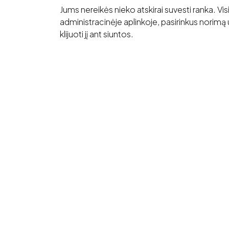
Jums nereikės nieko atskirai suvesti ranka. V
administracinėje aplinkoje, pasirinkus norimą u
klijuoti jį ant siuntos.