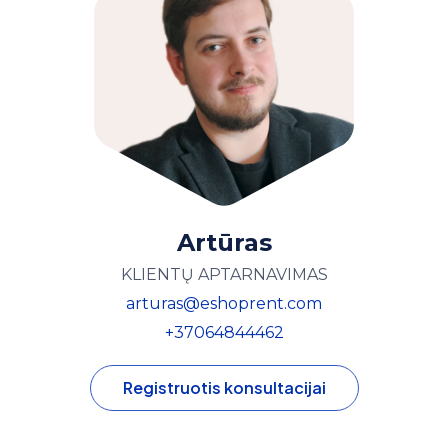
Artūras
KLIENTŲ APTARNAVIMAS
arturas@eshoprent.com
+37064844462
Registruotis konsultacijai