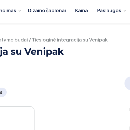
ndimas
Dizaino šablonai
Kaina
Paslaugos
tatymo būdai
/
Tiesioginė integracija su Venipak
ija su Venipak
s