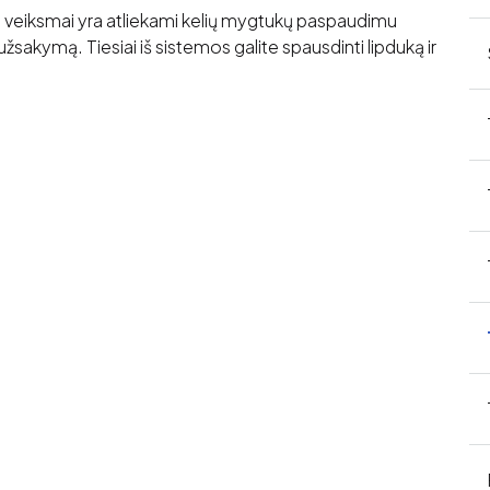
isi veiksmai yra atliekami kelių mygtukų paspaudimu
žsakymą. Tiesiai iš sistemos galite spausdinti lipduką ir