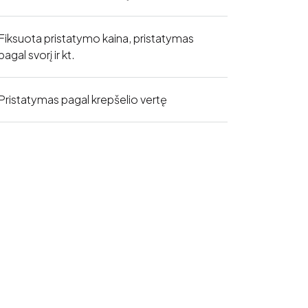
Fiksuota pristatymo kaina, pristatymas
pagal svorį ir kt.
Pristatymas pagal krepšelio vertę