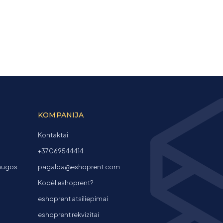
KOMPANIJA
Kontaktai
+37069544414
laugos
pagalba@eshoprent.com
Kodėl eshoprent?
eshoprent atsiliepimai
eshoprent rekvizitai