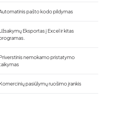
Automatinis pašto kodo pildymas
Užsakymų Eksportas į Excel ir kitas
programas.
Priverstinis nemokamo pristatymo
taikymas
Komercinių pasiūlymų ruošimo įrankis