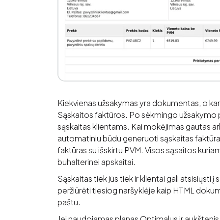
Kiekvienas užsakymas yra dokumentas, o kart
Sąskaitos faktūros. Po sėkmingo užsakymo p
sąskaitas klientams. Kai mokėjimas gautas arb
automatiniu būdu generuoti sąskaitas faktūr
faktūras su išskirtu PVM. Visos sąsaitos kuri
buhalterinei apskaitai.
Sąskaitas tiek jūs tiek ir klientai gali atsisiųs
peržiūrėti tiesiog naršyklėje kaip HTML doku
paštu.
Jei naudojamas planas Optimalus ir aukštenis g