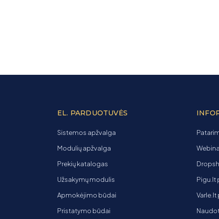
EL. PARDUOTUVĖS
INFO
Sistemos apžvalga
Patarim
Modulių apžvalga
Webinar
Prekių katalogas
Dropsh
Užsakymų modulis
Pigu.lt
Apmokėjimo būdai
Varle.l
Pristatymo būdai
Naudot