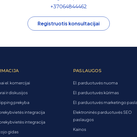
+37064844462
Registruotis konsultacijai
RMACIJA
PASLAUGOS
ai el. komercijai
El. parduotuvės nuoma
ai ir diskusijos
El. parduotuvės kūrimas
ipping prekyba
El. parduotuvės marketingo pas
 prekybvietės integracija
Elektroninės parduotuvės SEO
paslaugos
t prekybvietės integracija
Kainos
ojo gidas