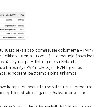
u su juo seka ir papildomai susiję dokumentai – PVM /
ateikimo sistema automatiškai generuoja išankstines
a užsakymas patvirtintas galite rankiniu arba
as arba esantys PVM mokėtojai – PVM sąskaitas
amos „eshoprent“ paltformoje pilnai tinkamos
ti į savo kompiuterį, spausdinti populiariu PDF formatu ar
mentą. Klientai taip pat gauna užsakymo suvestinę
alima formuoti kreditinę sąskaitą jei faktūra jau buvo