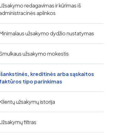
Užsakymo redagavimas ir kūrimas iš
administracinės aplinkos
Minimalaus užsakymo dydžio nustatymas
Smulkaus užsakymo mokestis
Išankstinės, kreditinės arba sąskaitos
faktūros tipo parinkimas
Klientų užsakymų istorija
Užsakymų filtras