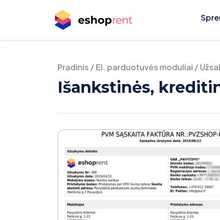
Spre
Pradinis
/
El. parduotuvės moduliai
/
Užsa
Išankstinės, krediti