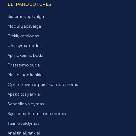
EL. PARDUOTUVĖS
Sistemos apžvalga
Modulių apžvalga
Prekių katalogas
Užsakymų modulis
Apmokėjimo būdai
Pristatymo būdai
Marketingo įrankiai
Optimizavimas paieškos sistemoms
Apskaitos įrankiai
Sandėlio valdymas
Sąsajos su kitomis sistemomis
Turinio valdymas
Analitiniai įrankiai