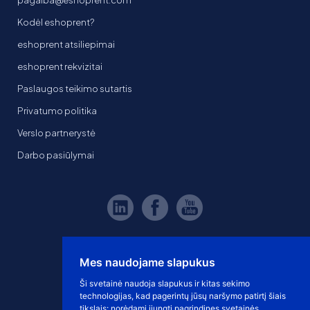
pagalba@eshoprent.com
Kodėl eshoprent?
eshoprent atsiliepimai
eshoprent rekvizitai
Paslaugos teikimo sutartis
Privatumo politika
Verslo partnerystė
Darbo pasiūlymai
Mes naudojame slapukus
Ši svetainė naudoja slapukus ir kitas sekimo
technologijas, kad pagerintų jūsų naršymo patirtį šiais
tikslais:
norėdami įjungti pagrindines svetainės