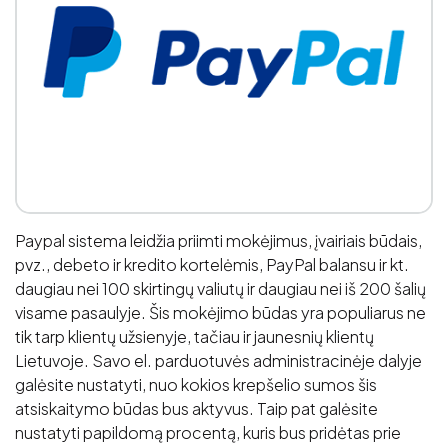
Paypal sistema leidžia priimti mokėjimus, įvairiais būdais,
pvz., debeto ir kredito kortelėmis, PayPal balansu ir kt.
daugiau nei 100 skirtingų valiutų ir daugiau nei iš 200 šalių
visame pasaulyje. Šis mokėjimo būdas yra populiarus ne
tik tarp klientų užsienyje, tačiau ir jaunesnių klientų
Lietuvoje. Savo el. parduotuvės administracinėje dalyje
galėsite nustatyti, nuo kokios krepšelio sumos šis
atsiskaitymo būdas bus aktyvus. Taip pat galėsite
nustatyti papildomą procentą, kuris bus pridėtas prie