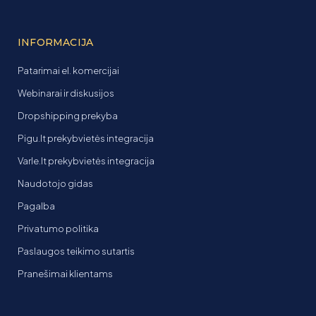
INFORMACIJA
Patarimai el. komercijai
Webinarai ir diskusijos
Dropshipping prekyba
Pigu.lt prekybvietės integracija
Varle.lt prekybvietės integracija
Naudotojo gidas
Pagalba
Privatumo politika
Paslaugos teikimo sutartis
Pranešimai klientams