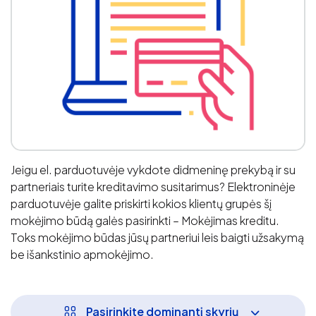
Jeigu el. parduotuvėje vykdote didmeninę prekybą ir su
partneriais turite kreditavimo susitarimus? Elektroninėje
parduotuvėje galite priskirti kokios klientų grupės šį
mokėjimo būdą galės pasirinkti – Mokėjimas kreditu.
Toks mokėjimo būdas jūsų partneriui leis baigti užsakymą
be išankstinio apmokėjimo.
Pasirinkite dominantį skyrių