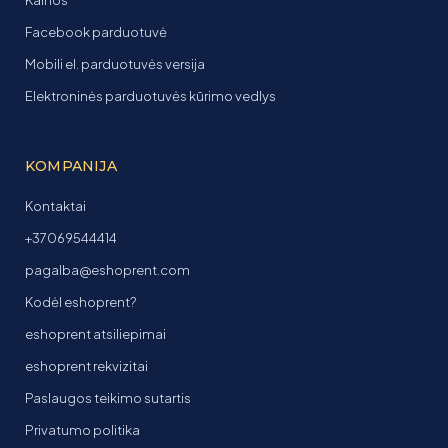
Kainos
Facebook parduotuvė
Mobili el. parduotuvės versija
Elektroninės parduotuvės kūrimo vedlys
KOMPANIJA
Kontaktai
+37069544414
pagalba@eshoprent.com
Kodėl eshoprent?
eshoprent atsiliepimai
eshoprent rekvizitai
Paslaugos teikimo sutartis
Privatumo politika