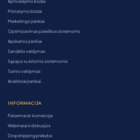
Apmokėjimo būdai
Pristatymo būdai
Marketingo įrankiai
Optimizavimas paieškos sistemoms
Apskaitos įrankiai
Sandėlio valdymas
Sąsajos su kitomis sistemomis
Turinio valdymas
Analitiniai įrankiai
INFORMACIJA
Patarimai el. komercijai
Webinarai ir diskusijos
Dropshipping prekyba