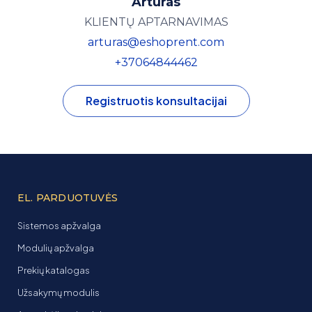
Artūras
KLIENTŲ APTARNAVIMAS
arturas@eshoprent.com
+37064844462
Registruotis konsultacijai
EL. PARDUOTUVĖS
Sistemos apžvalga
Modulių apžvalga
Prekių katalogas
Užsakymų modulis