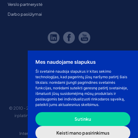
Verslo partnerystė
Darbo pasiūlymai
Mes naudojame slapukus
Ši svetainė naudoja slapukus ir kitas sekimo
technologijas, kad pagerintų jūsų naršymo patirtį šiais
tikslais:
norėdami įjungti pagrindines svetainės
funkcijas
,
norėdami suteikti geresnę patirtį svetainėje
,
išmatuoti jūsų susidomėjimą mūsų produktais ir
paslaugomis bei individualizuoti rinkodaros sąveiką
,
pateikti jums aktualesnius skelbimus
.
© 2010 - 2026 eshoprent prekinis ženklas saugomas. Kopijuoti
ir platinti svetainės turinį be sutikimo griežtai draudžiama.
Sutinku
Kainos nurodytos be PVM
Keisti mano pasirinkimus
Internetinė prekyba
El. parduotuvės nuomos kaina