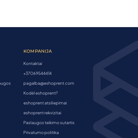
KOMPANIJA
Kontaktai
+37069544414
laugos
pagalba@eshoprent.com
Kodėl eshoprent?
eshoprent atsiliepimai
eshoprent rekvizitai
Paslaugos teikimo sutartis
Privatumo politika