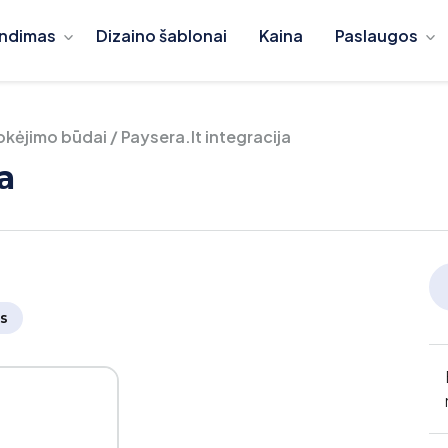
ndimas
Dizaino šablonai
Kaina
Paslaugos
kėjimo būdai
/
Paysera.lt integracija
a
s