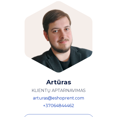
Artūras
KLIENTŲ APTARNAVIMAS
arturas@eshoprent.com
+37064844462