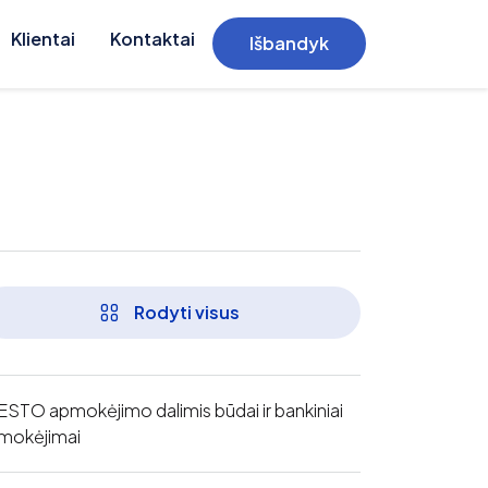
Klientai
Kontaktai
Išbandyk
Rodyti visus
ESTO apmokėjimo dalimis būdai ir bankiniai
mokėjimai