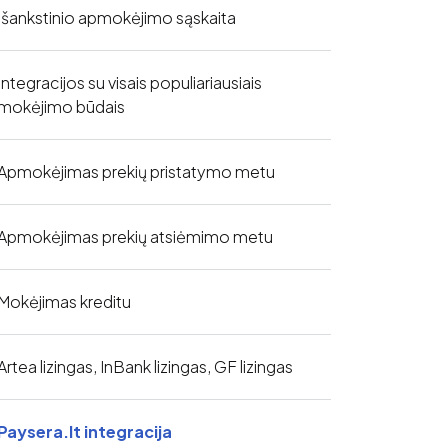
Išankstinio apmokėjimo sąskaita
Integracijos su visais populiariausiais
mokėjimo būdais
Apmokėjimas prekių pristatymo metu
Apmokėjimas prekių atsiėmimo metu
Mokėjimas kreditu
Artea lizingas, InBank lizingas, GF lizingas
Paysera.lt integracija