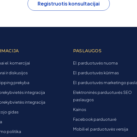
Registruotis konsultacijai
RMACIJA
PASLAUGOS
ai el. komercijai
El. parduotuvės nuoma
ai ir diskusijos
El. parduotuvės kūrimas
ipping prekyba
El. parduotuvės marketingo pas
 prekybvietės integracija
Elektroninės parduotuvės SEO
paslaugos
t prekybvietės integracija
Kainos
ojo gidas
Facebook parduotuvė
a
Mobili el. parduotuvės versija
mo politika