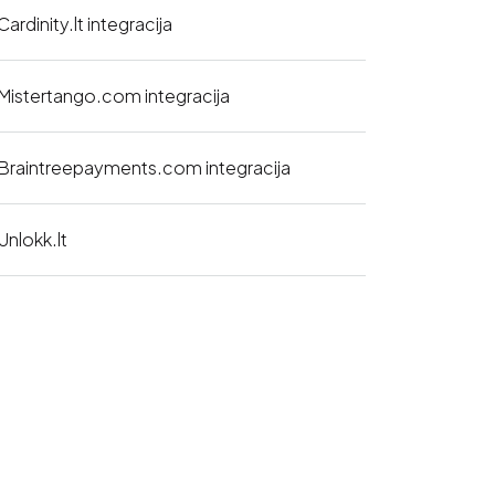
Cardinity.lt integracija
Mistertango.com integracija
Braintreepayments.com integracija
Unlokk.lt