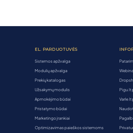
EL. PARDUOTUVĖS
INFO
Sistemos apžvalga
Patarim
Modulių apžvalga
Webinar
Prekių katalogas
Dropsh
Užsakymų modulis
Pigu.lt
Apmokėjimo būdai
Varle.l
Pristatymo būdai
Naudot
Marketingo įrankiai
Pagalb
Optimizavimas paieškos sistemoms
Privatu