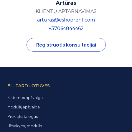
Artūras
KLIENTŲ APTARNAVIMAS
arturas@eshoprent.com
+37064844462
Registruotis konsultacijai
EL. PARDUOTUVĖS
Sistemos apžvalga
Modulių apžvalga
Prekių katalogas
Užsakymų modulis