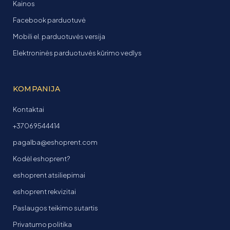
Kainos
Facebook parduotuvė
Mobili el. parduotuvės versija
Elektroninės parduotuvės kūrimo vedlys
KOMPANIJA
Kontaktai
+37069544414
pagalba@eshoprent.com
Kodėl eshoprent?
eshoprent atsiliepimai
eshoprent rekvizitai
Paslaugos teikimo sutartis
Privatumo politika