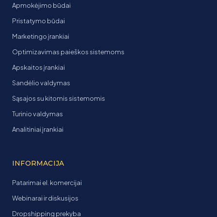
Apmokėjimo būdai
Pristatymo būdai
Marketingo įrankiai
Optimizavimas paieškos sistemoms
Apskaitos įrankiai
Sandėlio valdymas
Sąsajos su kitomis sistemomis
Turinio valdymas
Analitiniai įrankiai
INFORMACIJA
Patarimai el. komercijai
Webinarai ir diskusijos
Dropshipping prekyba