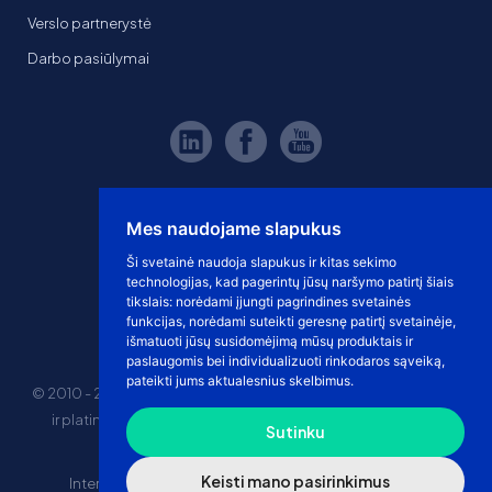
Verslo partnerystė
Darbo pasiūlymai
Mes naudojame slapukus
Ši svetainė naudoja slapukus ir kitas sekimo
technologijas, kad pagerintų jūsų naršymo patirtį šiais
tikslais:
norėdami įjungti pagrindines svetainės
funkcijas
,
norėdami suteikti geresnę patirtį svetainėje
,
išmatuoti jūsų susidomėjimą mūsų produktais ir
paslaugomis bei individualizuoti rinkodaros sąveiką
,
pateikti jums aktualesnius skelbimus
.
© 2010 - 2026 eshoprent prekinis ženklas saugomas. Kopijuoti
ir platinti svetainės turinį be sutikimo griežtai draudžiama.
Sutinku
Kainos nurodytos be PVM
Keisti mano pasirinkimus
Internetinė prekyba
El. parduotuvės nuomos kaina