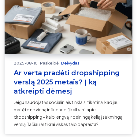
2025-08-10
Paskelbė:
Deivydas
Ar verta pradėti dropshipping
verslą 2025 metais? Į ką
atkreipti dėmesį
Jeigu naudojatės socialiniais tinklais, tikėtina, kad jau
matėte ne vieną influencer'į kalbant apie
dropshipping – kaip lengvą ir pelningą kelią į sėkmingą
verslą. Tačiau ar tikrai viskas taip paprasta?