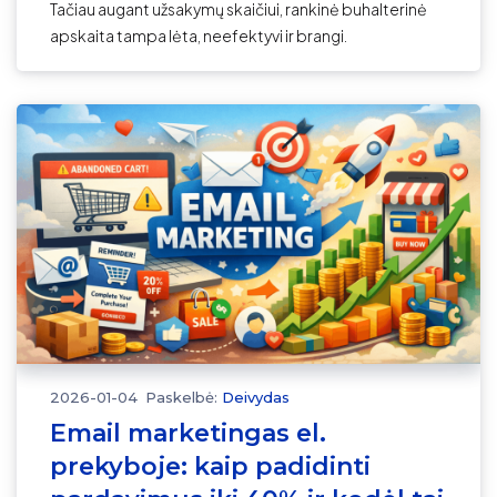
Tačiau augant užsakymų skaičiui, rankinė buhalterinė
apskaita tampa lėta, neefektyvi ir brangi.
2026-01-04
Paskelbė:
Deivydas
Email marketingas el.
prekyboje: kaip padidinti