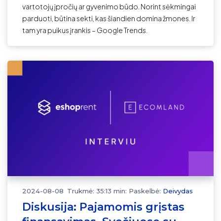
vartotojų įpročių ar gyvenimo būdo. Norint sėkmingai
parduoti, būtina sekti, kas šiandien domina žmones. Ir
tam yra puikus įrankis – Google Trends.
2024-08-08
Trukmė: 35:13 min:
Paskelbė:
Deivydas
Diskusija: Pajamomis grįstas