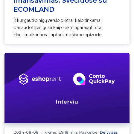
finansavimas. Svečiuose su
ECOMLAND
Iš kur gauti pinigų verslo plėtrai, kaip tinkamai
panaudoti pinigus ir kaip sėkmingai augti, štai
klausimai kuriuos ir aptarsime šiame epizode.
2024-08-08
Trukmė: 29:18 min:
Paskelbė:
Deivydas