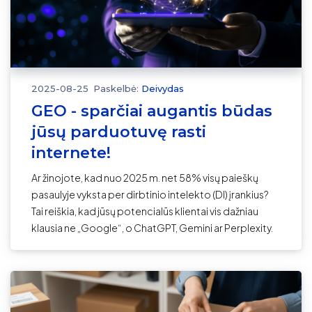
2025-08-25
Paskelbė:
Deivydas
GEO - sparčiai augantis būdas
jūsų parduotuvę rasti
internete!
Ar žinojote, kad nuo 2025 m. net 58% visų paieškų
pasaulyje vyksta per dirbtinio intelekto (DI) įrankius?
Tai reiškia, kad jūsų potencialūs klientai vis dažniau
klausia ne „Google“, o ChatGPT, Gemini ar Perplexity.