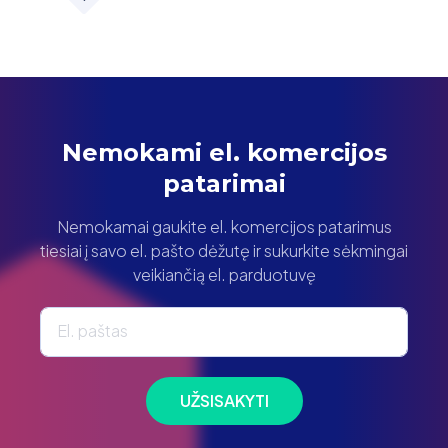
Nemokami el. komercijos
patarimai
Nemokamai gaukite el. komercijos patarimus
tiesiai į savo el. pašto dėžutę ir sukurkite sėkmingai
veikiančią el. parduotuvę
El. paštas
UŽSISAKYTI