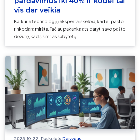
pardavimus iki 40% ir kodėl tai
vis dar veikia
Kai kurie technologijų ekspertai skelbia, kad el. pašto
rinkodara miršta. Tačiau pakanka atsidaryti savo pašto
dėžutę, kad šis mitas subyrėtų.
2025-10-22
Paskelbė:
Deivydas