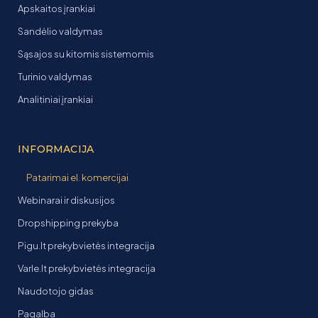
Apskaitos įrankiai
Sandėlio valdymas
Sąsajos su kitomis sistemomis
Turinio valdymas
Analitiniai įrankiai
INFORMACIJA
Patarimai el. komercijai
Webinarai ir diskusijos
Dropshipping prekyba
Pigu.lt prekybvietės integracija
Varle.lt prekybvietės integracija
Naudotojo gidas
Pagalba