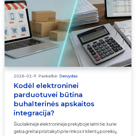
2026-02-11
Paskelbė:
Deivydas
Kodėl elektroninei
parduotuvei būtina
buhalterinės apskaitos
integracija?
Šiuolaikinėje elektroninėje prekyboje laimi tie, kurie
geba greitai prisitaikyti prie rinkos ir klientų poreikių.