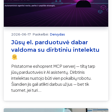
2026-06-17
Paskelbė:
Deivydas
Jūsų el. parduotuvė dabar
valdoma su dirbtiniu intelektu
Pristatome eshoprent MCP serverį — tiltą tarp
jūsų parduotuvės ir AI asistentų. Dirbtinis
intelektas nustojo būti vien pokalbių robotu.
Šiandien jis gali atlikti darbus už jus — bet tik
tuomet, jei turi...