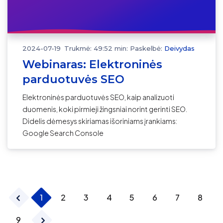
2024-07-19
Trukmė: 49:52 min:
Paskelbė:
Deivydas
Webinaras: Elektroninės
parduotuvės SEO
Elektroninės parduotuvės SEO, kaip analizuoti
duomenis, koki pirmieji žingsniai norint gerinti SEO.
Didelis dėmesys skiriamas išoriniams įrankiams:
Google Search Console
1
2
3
4
5
6
7
8
9