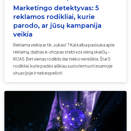
Marketingo detektyvas: 5
reklamos rodikliai, kurie
parodo, ar jūsų kampanija
veikia
Reklama veikia ar tik „sukasi“? Kai kalba pasisuka apie
reklamą, dažnas e-shopas stebi vos vieną skaičių –
ROAS. Bet vienas rodiklis dar nieko nereiškia. Štai 5
rodikliai, kurie padės aiškiau susiorientuoti esamoje
situacijoje ir nebespelioti.