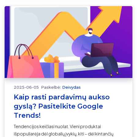
2025-06-05
Paskelbė:
Deivydas
Kaip rasti pardavimų aukso
gyslą? Pasitelkite Google
Trends!
Tendencijos keičiasi nuolat. Vieni produktai
išpopuliarėja dėl globalių įvykių, kiti – dėl kintančių