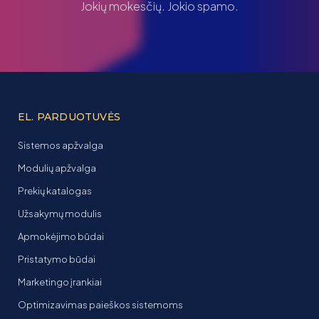
Jokių mokesčių. Jokio spamo.
EL. PARDUOTUVĖS
Sistemos apžvalga
Modulių apžvalga
Prekių katalogas
Užsakymų modulis
Apmokėjimo būdai
Pristatymo būdai
Marketingo įrankiai
Optimizavimas paieškos sistemoms