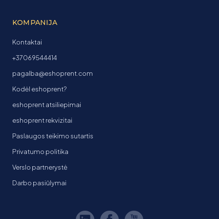
KOMPANIJA
Kontaktai
+37069544414
pagalba@eshoprent.com
Kodėl eshoprent?
eshoprent atsiliepimai
eshoprent rekvizitai
Paslaugos teikimo sutartis
Privatumo politika
Verslo partnerystė
Darbo pasiūlymai