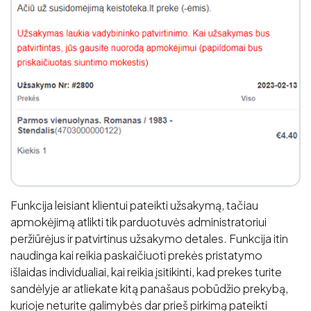
Funkcija leisiant klientui pateikti užsakymą, tačiau
apmokėjimą atlikti tik parduotuvės administratoriui
peržiūrėjus ir patvirtinus užsakymo detales. Funkcija itin
naudinga kai reikia paskaičiuoti prekės pristatymo
išlaidas individualiai, kai reikia įsitikinti, kad prekes turite
sandėlyje ar atliekate kitą panašaus pobūdžio prekybą,
kurioje neturite galimybės dar prieš pirkimą pateikti