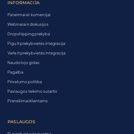
INFORMACIJA
Patarimai el. komercijai
Webinarai ir diskusijos
Dropshipping prekyba
Pigu.lt prekybvietės integracija
Varle.lt prekybvietės integracija
Naudotojo gidas
Pagalba
Privatumo politika
Paslaugos teikimo sutartis
Pranešimai klientams
PASLAUGOS
El. parduotuvės nuoma