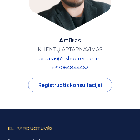
Artūras
KLIENTŲ APTARNAVIMAS
arturas@eshoprent.com
+37064844462
Registruotis konsultacijai
EL. PARDUOTUVĖS