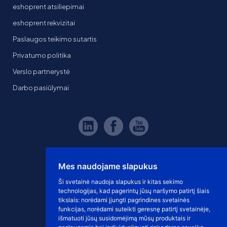
eshoprent atsiliepimai
eshoprent rekvizitai
Paslaugos teikimo sutartis
Privatumo politika
Verslo partnerystė
Darbo pasiūlymai
Mes naudojame slapukus
Ši svetainė naudoja slapukus ir kitas sekimo
technologijas, kad pagerintų jūsų naršymo patirtį šiais
tikslais:
norėdami įjungti pagrindines svetainės
funkcijas
,
norėdami suteikti geresnę patirtį svetainėje
,
išmatuoti jūsų susidomėjimą mūsų produktais ir