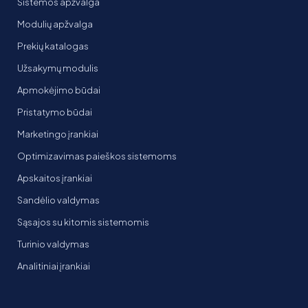
Sistemos apžvalga
Modulių apžvalga
Prekių katalogas
Užsakymų modulis
Apmokėjimo būdai
Pristatymo būdai
Marketingo įrankiai
Optimizavimas paieškos sistemoms
Apskaitos įrankiai
Sandėlio valdymas
Sąsajos su kitomis sistemomis
Turinio valdymas
Analitiniai įrankiai