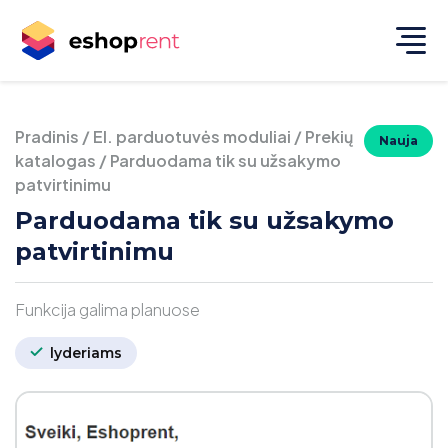
Pradinis
/
El. parduotuvės moduliai
/
Prekių
Nauja
katalogas
/
Parduodama tik su užsakymo
patvirtinimu
Parduodama tik su užsakymo
patvirtinimu
Funkcija galima planuose
lyderiams