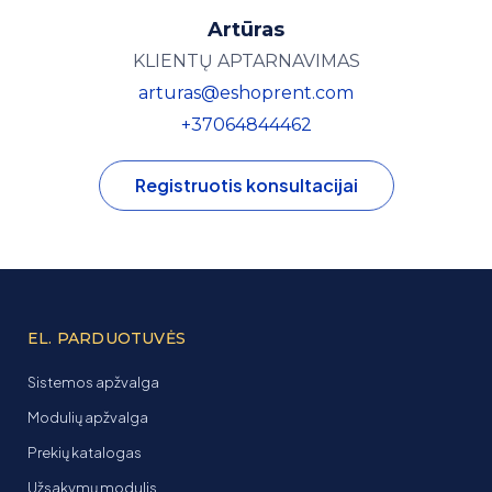
Artūras
KLIENTŲ APTARNAVIMAS
arturas@eshoprent.com
+37064844462
Registruotis konsultacijai
EL. PARDUOTUVĖS
Sistemos apžvalga
Modulių apžvalga
Prekių katalogas
Užsakymų modulis