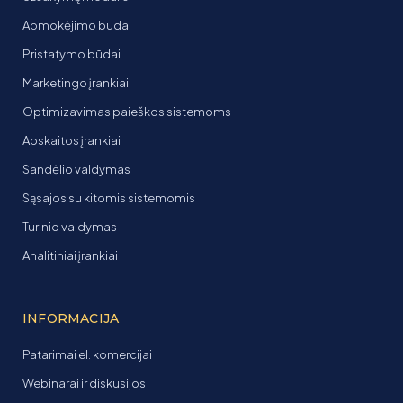
Apmokėjimo būdai
Pristatymo būdai
Marketingo įrankiai
Optimizavimas paieškos sistemoms
Apskaitos įrankiai
Sandėlio valdymas
Sąsajos su kitomis sistemomis
Turinio valdymas
Analitiniai įrankiai
INFORMACIJA
Patarimai el. komercijai
Webinarai ir diskusijos