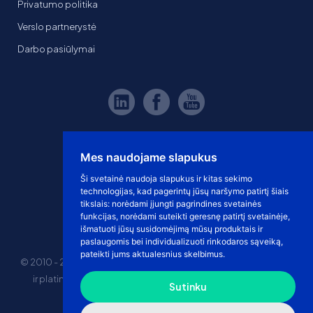
Privatumo politika
Verslo partnerystė
Darbo pasiūlymai
Mes naudojame slapukus
Ši svetainė naudoja slapukus ir kitas sekimo
technologijas, kad pagerintų jūsų naršymo patirtį šiais
tikslais:
norėdami įjungti pagrindines svetainės
funkcijas
,
norėdami suteikti geresnę patirtį svetainėje
,
išmatuoti jūsų susidomėjimą mūsų produktais ir
paslaugomis bei individualizuoti rinkodaros sąveiką
,
pateikti jums aktualesnius skelbimus
.
© 2010 - 2026 eshoprent prekinis ženklas saugomas. Kopijuoti
ir platinti svetainės turinį be sutikimo griežtai draudžiama.
Sutinku
Kainos nurodytos be PVM