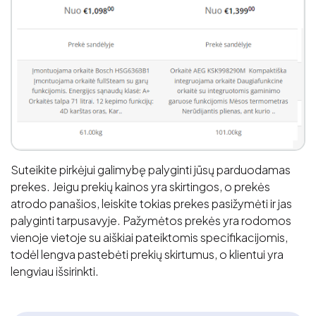
Suteikite pirkėjui galimybę palyginti jūsų parduodamas
prekes. Jeigu prekių kainos yra skirtingos, o prekės
atrodo panašios, leiskite tokias prekes pasižymėti ir jas
palyginti tarpusavyje. Pažymėtos prekės yra rodomos
vienoje vietoje su aiškiai pateiktomis specifikacijomis,
todėl lengva pastebėti prekių skirtumus, o klientui yra
lengviau išsirinkti.