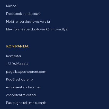
Kainos
Facebook parduotuvė
Mobili el. parduotuvės versija
Elektroninės parduotuvės kūrimo vedlys
KOMPANIJA
Kontaktai
+37069544414
pagalba@eshoprent.com
Kodėl eshoprent?
eshoprent atsiliepimai
eshoprent rekvizitai
Paslaugos teikimo sutartis