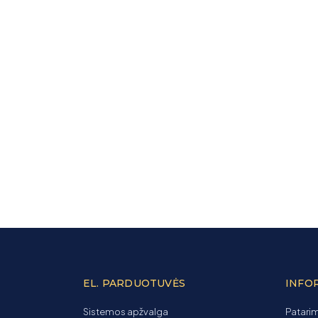
EL. PARDUOTUVĖS
INFO
Sistemos apžvalga
Patarim