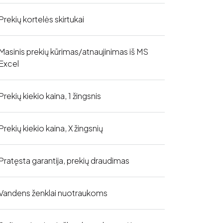
Prekių kortelės skirtukai
Masinis prekių kūrimas/atnaujinimas iš MS
Excel
Prekių kiekio kaina, 1 žingsnis
Prekių kiekio kaina, X žingsnių
Pratęsta garantija, prekių draudimas
Vandens ženklai nuotraukoms