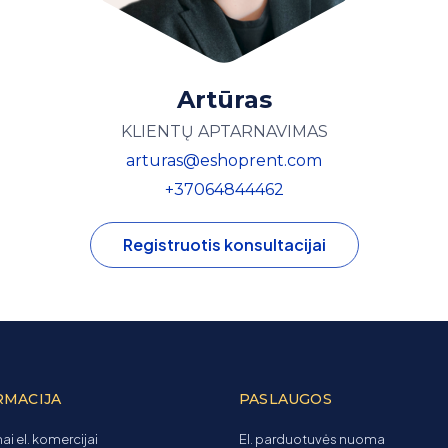
Artūras
KLIENTŲ APTARNAVIMAS
arturas@eshoprent.com
+37064844462
Registruotis konsultacijai
RMACIJA
PASLAUGOS
ai el. komercijai
El. parduotuvės nuoma