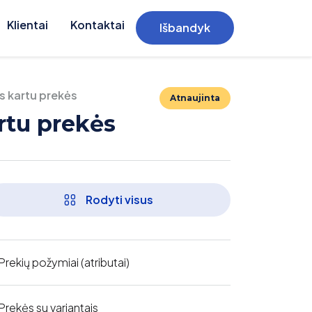
Klientai
Kontaktai
Išbandyk
s kartu prekės
Atnaujinta
artu prekės
Rodyti visus
Prekių požymiai (atributai)
Prekės su variantais