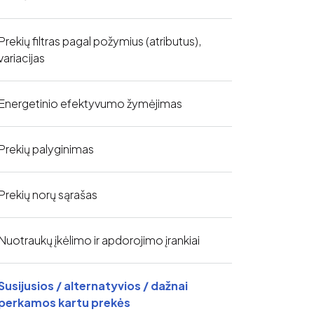
Prekių filtras pagal požymius (atributus),
variacijas
Energetinio efektyvumo žymėjimas
Prekių palyginimas
Prekių norų sąrašas
Nuotraukų įkėlimo ir apdorojimo įrankiai
Susijusios / alternatyvios / dažnai
perkamos kartu prekės