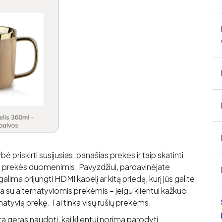
iskirti susijusias, panašias prekes ir taip skatinti
prekės duomenimis. Pavyzdžiui, pardavinėjate
lima prijungti HDMI kabelį ar kitą priedą, kurį jūs galite
 yra su alternatyviomis prekėmis – jeigu klientui kažkuo
ternatyvią prekę. Tai tinka visų rūšių prekėms.
 geras naudoti, kai klientui norima parodyti