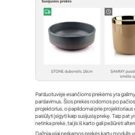
Parduotuvėje esančioms prekėms yra galimybė pr
pardavimus. Šios prekės rodomos po pačios 
projektorius, o papildomai prie projektoriaus ga
pasiūlyti įsigyti kaip susijusią prekę. Taip pat
netinka prekė, tai jis iš karto gali pežiūrėti al
Dažniausiai perkamos prekės kartu modulis yra