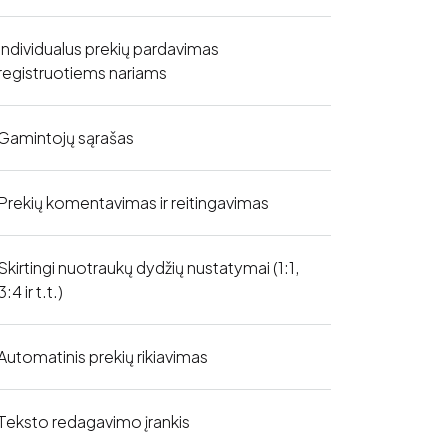
Individualus prekių pardavimas
registruotiems nariams
Gamintojų sąrašas
Prekių komentavimas ir reitingavimas
Skirtingi nuotraukų dydžių nustatymai (1:1,
3:4 ir t.t.)
Automatinis prekių rikiavimas
Teksto redagavimo įrankis