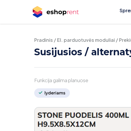
Spre
Pradinis
/
El. parduotuvės moduliai
/
Prek
Susijusios / altern
Funkcija galima planuose
lyderiams