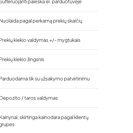
Sufleruojanti paieška el. parduotuvėje
Nuolaida pagal perkamą prekių skaičių
Prekių kiekio valdymas +/- mygtukais
Prekių kiekio žingsnis
Parduodama tik su užsakymo patvirtinimu
Depozito / taros valdymas
Kainynai, skirtinga kainodara pagal klientų
grupes