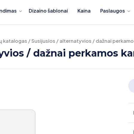
ndimas
Dizaino šablonai
Kaina
Paslaugos
ių katalogas
/
Susijusios / alternatyvios / dažnai perkamo
atyvios / dažnai perkamos k