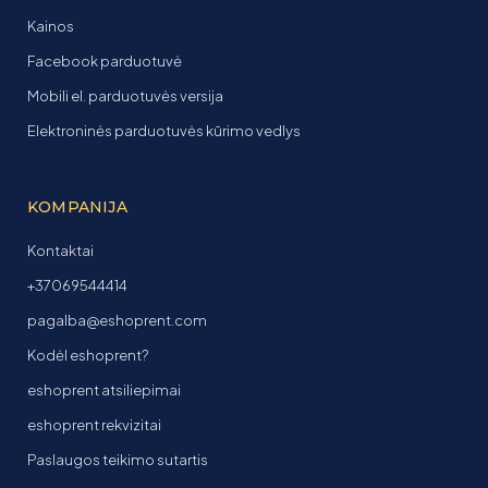
Kainos
Facebook parduotuvė
Mobili el. parduotuvės versija
Elektroninės parduotuvės kūrimo vedlys
KOMPANIJA
Kontaktai
+37069544414
pagalba@eshoprent.com
Kodėl eshoprent?
eshoprent atsiliepimai
eshoprent rekvizitai
Paslaugos teikimo sutartis