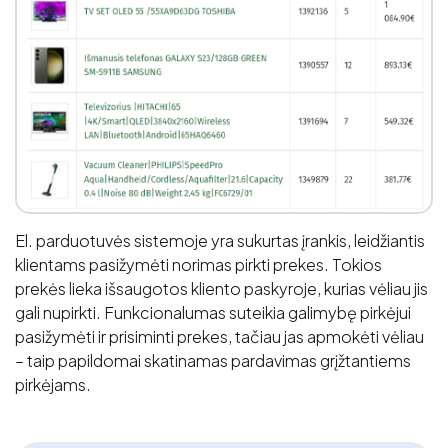
El. parduotuvės sistemoje yra sukurtas įrankis, leidžiantis
klientams pasižymėti norimas pirkti prekes. Tokios
prekės lieka išsaugotos kliento paskyroje, kurias vėliau jis
gali nupirkti. Funkcionalumas suteikia galimybę pirkėjui
pasižymėti ir prisiminti prekes, tačiau jas apmokėti vėliau
– taip papildomai skatinamas pardavimas grįžtantiems
pirkėjams.