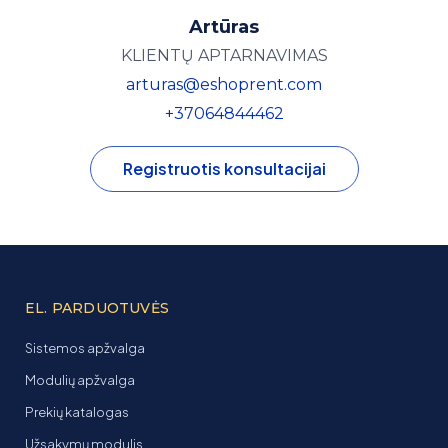
Artūras
KLIENTŲ APTARNAVIMAS
arturas@eshoprent.com
+37064844462
Registruotis konsultacijai
EL. PARDUOTUVĖS
Sistemos apžvalga
Modulių apžvalga
Prekių katalogas
Užsakymų modulis