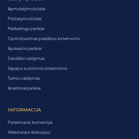
Apmokėjimo būdai
Pristatymo būdai
Marketingo įrankiai
Optimizavimas paieškos sistemoms
Apskaitos įrankiai
Sandėlio valdymas
Sąsajos su kitomis sistemomis
Turinio valdymas
Analitiniai įrankiai
INFORMACIJA
Patarimai el. komercijai
Webinarai ir diskusijos