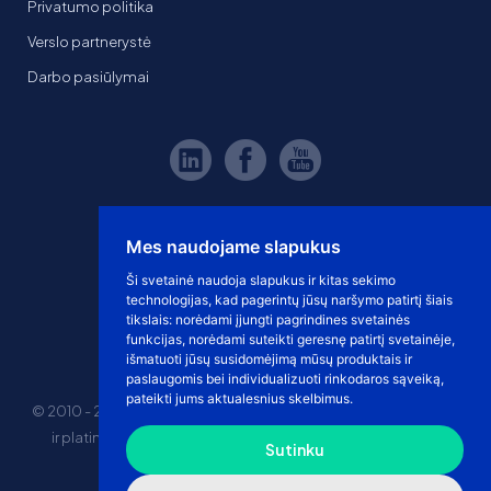
Privatumo politika
Verslo partnerystė
Darbo pasiūlymai
Mes naudojame slapukus
Ši svetainė naudoja slapukus ir kitas sekimo
technologijas, kad pagerintų jūsų naršymo patirtį šiais
tikslais:
norėdami įjungti pagrindines svetainės
funkcijas
,
norėdami suteikti geresnę patirtį svetainėje
,
išmatuoti jūsų susidomėjimą mūsų produktais ir
paslaugomis bei individualizuoti rinkodaros sąveiką
,
pateikti jums aktualesnius skelbimus
.
© 2010 - 2026 eshoprent prekinis ženklas saugomas. Kopijuoti
ir platinti svetainės turinį be sutikimo griežtai draudžiama.
Sutinku
Kainos nurodytos be PVM