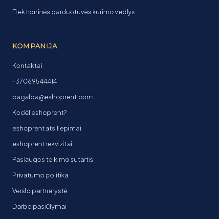
Elektroninės parduotuvės kūrimo vedlys
KOMPANIJA
Kontaktai
+37069544414
pagalba@eshoprent.com
Kodėl eshoprent?
eshoprent atsiliepimai
eshoprent rekvizitai
Paslaugos teikimo sutartis
Privatumo politika
Verslo partnerystė
Darbo pasiūlymai