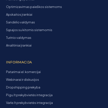
Optimizavimas paieškos sistemoms
Apskaitos įrankiai
Sandėlio valdymas
Sąsajos su kitomis sistemomis
Turinio valdymas
Analitiniai įrankiai
INFORMACIJA
Patarimai el. komercijai
Webinarai ir diskusijos
Dropshipping prekyba
Pigu.lt prekybvietės integracija
Varle.lt prekybvietės integracija