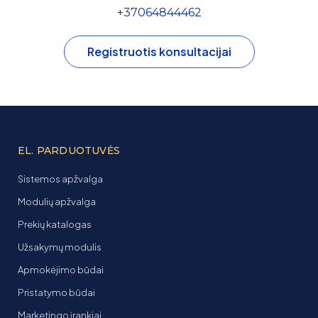
+37064844462
Registruotis konsultacijai
EL. PARDUOTUVĖS
Sistemos apžvalga
Modulių apžvalga
Prekių katalogas
Užsakymų modulis
Apmokėjimo būdai
Pristatymo būdai
Marketingo įrankiai