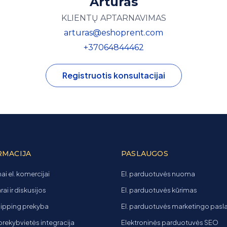
Artūras
KLIENTŲ APTARNAVIMAS
arturas@eshoprent.com
+37064844462
Registruotis konsultacijai
RMACIJA
PASLAUGOS
ai el. komercijai
El. parduotuvės nuoma
ai ir diskusijos
El. parduotuvės kūrimas
ipping prekyba
El. parduotuvės marketingo pas
 prekybvietės integracija
Elektroninės parduotuvės SEO