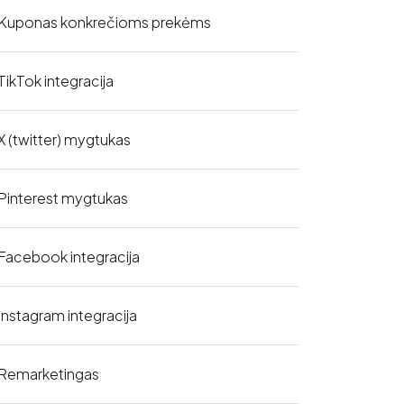
Kuponas konkrečioms prekėms
TikTok integracija
X (twitter) mygtukas
Pinterest mygtukas
Facebook integracija
Instagram integracija
Remarketingas