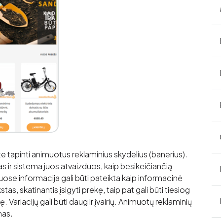
te tapinti animuotus reklaminius skydelius (banerius).
as ir sistema juos atvaizduos, kaip besikeičiančią
se informacija gali būti pateikta kaip informacinė
as, skatinantis įsigyti prekę, taip pat gali būti tiesiog
ę. Variacijų gali būti daug ir įvairių. Animuotų reklaminių
mas.