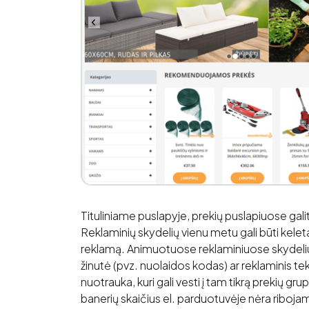
Tituliniame puslapyje, prekių puslapiuose gali
Reklaminių skydelių vienu metu gali būti kelet
reklamą. Animuotuose reklaminiuose skydeliuo
žinutė (pvz. nuolaidos kodas) ar reklaminis tekst
nuotrauka, kuri gali vesti į tam tikrą prekių grup
banerių skaičius el. parduotuvėje nėra riboja