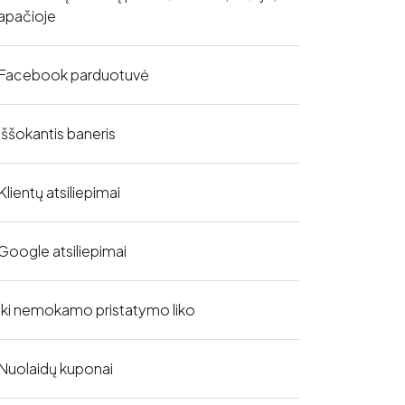
apačioje
Facebook parduotuvė
Iššokantis baneris
Klientų atsiliepimai
Google atsiliepimai
Iki nemokamo pristatymo liko
Nuolaidų kuponai