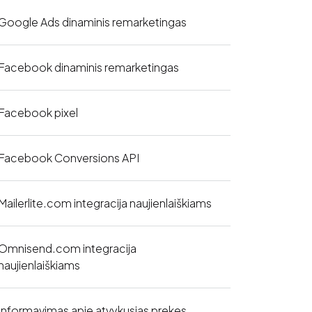
Google Ads dinaminis remarketingas
Facebook dinaminis remarketingas
Facebook pixel
Facebook Conversions API
Mailerlite.com integracija naujienlaiškiams
Omnisend.com integracija
naujienlaiškiams
Informavimas apie atvykusias prekes