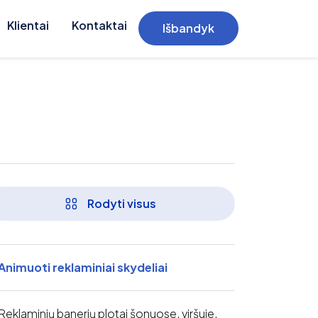
Klientai
Kontaktai
Išbandyk
Rodyti visus
Animuoti reklaminiai skydeliai
Reklaminių banerių plotai šonuose, viršuje,