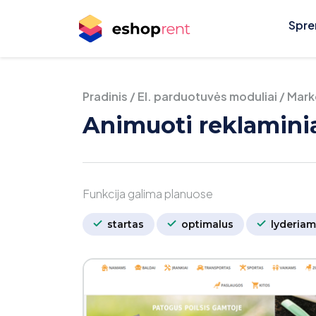
Spre
Pradinis
/
El. parduotuvės moduliai
/
Marke
Animuoti reklaminia
Funkcija galima planuose
startas
optimalus
lyderiam