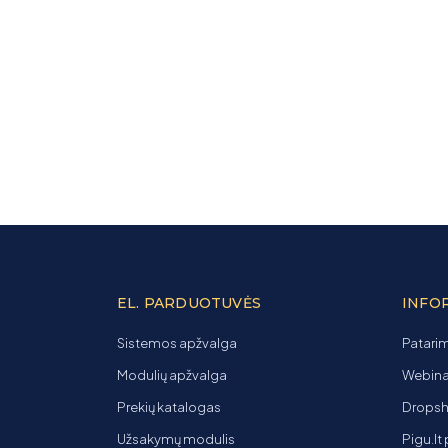
EL. PARDUOTUVĖS
INFO
Sistemos apžvalga
Patarim
Modulių apžvalga
Webinar
Prekių katalogas
Dropsh
Užsakymų modulis
Pigu.lt