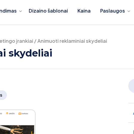
ndimas
Dizaino šablonai
Kaina
Paslaugos
tingo įrankiai
/
Animuoti reklaminiai skydeliai
i skydeliai
s