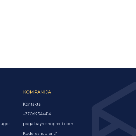
KOMPANIJA
Kontaktai
+37069544414
laugos
pagalba@eshoprent.com
Kodėl eshoprent?