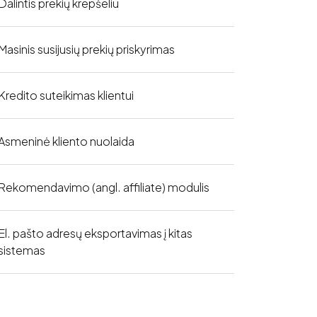
Dalintis prekių krepšeliu
Masinis susijusių prekių priskyrimas
Kredito suteikimas klientui
Asmeninė kliento nuolaida
Rekomendavimo (angl. affiliate) modulis
El. pašto adresų eksportavimas į kitas
sistemas