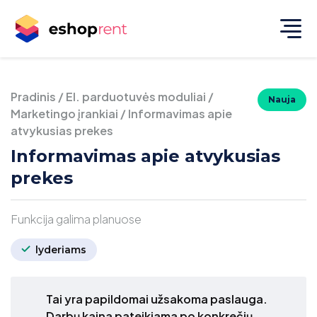
Pradinis
/
El. parduotuvės moduliai
/
Nauja
Marketingo įrankiai
/
Informavimas apie
atvykusias prekes
Informavimas apie atvykusias
prekes
Funkcija galima planuose
lyderiams
Tai yra papildomai užsakoma paslauga.
Darbų kaina pateikiama po konkrečių