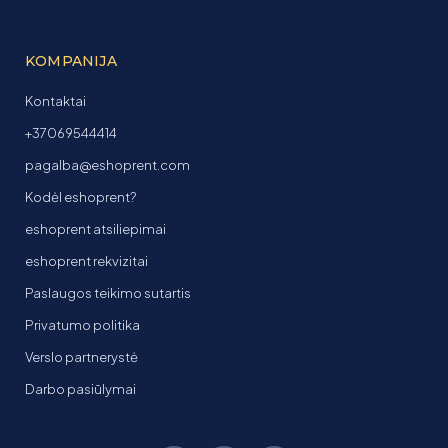
KOMPANIJA
Kontaktai
+37069544414
pagalba@eshoprent.com
Kodėl eshoprent?
eshoprent atsiliepimai
eshoprent rekvizitai
Paslaugos teikimo sutartis
Privatumo politika
Verslo partnerystė
Darbo pasiūlymai