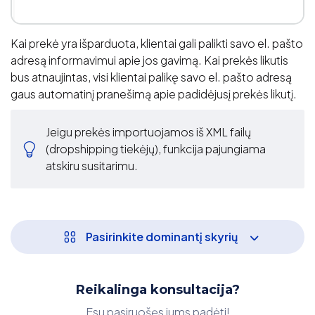
Kai prekė yra išparduota, klientai gali palikti savo el. pašto
adresą informavimui apie jos gavimą. Kai prekės likutis
bus atnaujintas, visi klientai palikę savo el. pašto adresą
gaus automatinį pranešimą apie padidėjusį prekės likutį.
Jeigu prekės importuojamos iš XML failų
(dropshipping tiekėjų), funkcija pajungiama
atskiru susitarimu.
Pasirinkite dominantį skyrių
Reikalinga konsultacija?
Esu pasiruošęs jums padėti!