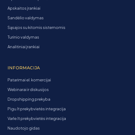
Apskaitos įrankiai
Sandėlio valdymas
Sąsajos su kitomis sistemomis
Turinio valdymas
Analitiniai įrankiai
INFORMACIJA
Patarimai el. komercijai
Webinarai ir diskusijos
Dropshipping prekyba
Pigu.lt prekybvietės integracija
Varle.lt prekybvietės integracija
Naudotojo gidas