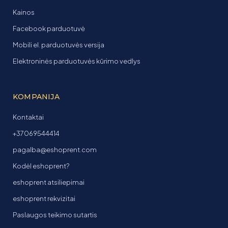
Kainos
Facebook parduotuvė
Mobili el. parduotuvės versija
Elektroninės parduotuvės kūrimo vedlys
KOMPANIJA
Kontaktai
+37069544414
pagalba@eshoprent.com
Kodėl eshoprent?
eshoprent atsiliepimai
eshoprent rekvizitai
Paslaugos teikimo sutartis