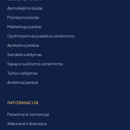
Apmokėjimo būdai
Pristatymo būdai
Marketingo įrankiai
Optimizavimas paieškos sistemoms
Apskaitos įrankiai
Sandėlio valdymas
Sąsajos su kitomis sistemomis
Turinio valdymas
Analitiniai įrankiai
INFORMACIJA
Patarimai el. komercijai
Webinarai ir diskusijos