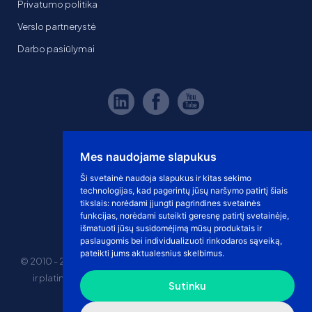
Privatumo politika
Verslo partnerystė
Darbo pasiūlymai
Mes naudojame slapukus
Ši svetainė naudoja slapukus ir kitas sekimo
technologijas, kad pagerintų jūsų naršymo patirtį šiais
tikslais:
norėdami įjungti pagrindines svetainės
funkcijas
,
norėdami suteikti geresnę patirtį svetainėje
,
išmatuoti jūsų susidomėjimą mūsų produktais ir
paslaugomis bei individualizuoti rinkodaros sąveiką
,
pateikti jums aktualesnius skelbimus
.
© 2010 - 2026 eshoprent prekinis ženklas saugomas. Kopijuoti
ir platinti svetainės turinį be sutikimo griežtai draudžiama.
Sutinku
Kainos nurodytos be PVM