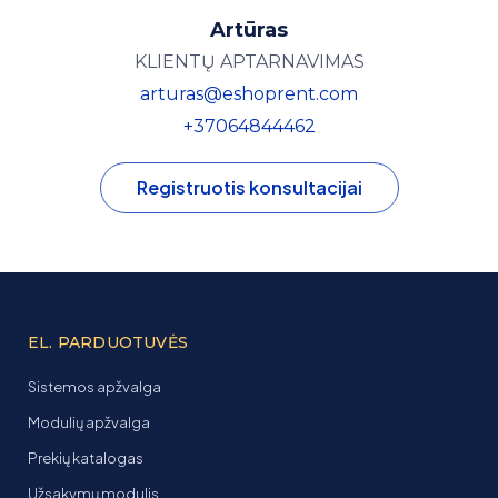
Artūras
KLIENTŲ APTARNAVIMAS
arturas@eshoprent.com
+37064844462
Registruotis konsultacijai
EL. PARDUOTUVĖS
Sistemos apžvalga
Modulių apžvalga
Prekių katalogas
Užsakymų modulis