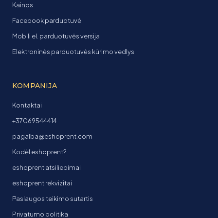
Kainos
Facebook parduotuvė
Mobili el. parduotuvės versija
Elektroninės parduotuvės kūrimo vedlys
KOMPANIJA
Kontaktai
+37069544414
pagalba@eshoprent.com
Kodėl eshoprent?
eshoprent atsiliepimai
eshoprent rekvizitai
Paslaugos teikimo sutartis
Privatumo politika