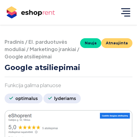
Pradinis
/
El. parduotuvės
Nauja
Atnaujinta
moduliai
/
Marketingo įrankiai
/
Google atsiliepimai
Google atsiliepimai
Funkcija galima planuose
optimalus
lyderiams