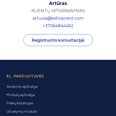
Artūras
KLIENTŲ APTARNAVIMAS
arturas@eshoprent.com
+37064844462
Registruotis konsultacijai
EL. PARDUOTUVĖS
Sistemos apžvalga
Modulių apžvalga
Prekių katalogas
Užsakymų modulis