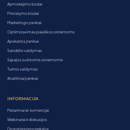
Apmokėjimo būdai
Pristatymo būdai
Marketingo įrankiai
Optimizavimas paieškos sistemoms
Apskaitos įrankiai
Sandėlio valdymas
Sąsajos su kitomis sistemomis
Turinio valdymas
Analitiniai įrankiai
INFORMACIJA
Patarimai el. komercijai
Webinarai ir diskusijos
Dropshipping prekyba