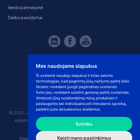
Verslo partnerystė
Darbo pasiūlymai
Mes naudojame slapukus
Ši svetainė naudoja slapukus ir kitas sekimo
technologijas, kad pagerintų jūsų naršymo patirtį šiais
tikslais:
norėdami įjungti pagrindines svetainės
funkcijas
,
norėdami suteikti geresnę patirtį svetainėje
,
išmatuoti jūsų susidomėjimą mūsų produktais ir
paslaugomis bei individualizuoti rinkodaros sąveiką
,
pateikti jums aktualesnius skelbimus
.
© 2010 - 2026 eshoprent prekinis ženklas saugomas. Kopijuoti
ir platinti svetainės turinį be sutikimo griežtai draudžiama.
Sutinku
Kainos nurodytos be PVM
Keisti mano pasirinkimus
Internetinė prekyba
El. parduotuvės nuomos kaina