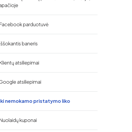
apačioje
Facebook parduotuvė
Iššokantis baneris
Klientų atsiliepimai
Google atsiliepimai
Iki nemokamo pristatymo liko
Nuolaidų kuponai