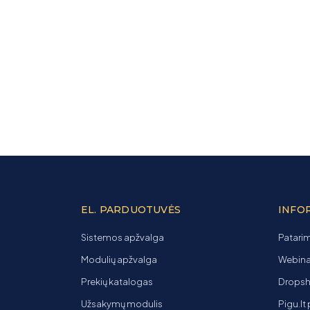
EL. PARDUOTUVĖS
INFO
Sistemos apžvalga
Patarim
Modulių apžvalga
Webinar
Prekių katalogas
Dropsh
Užsakymų modulis
Pigu.lt