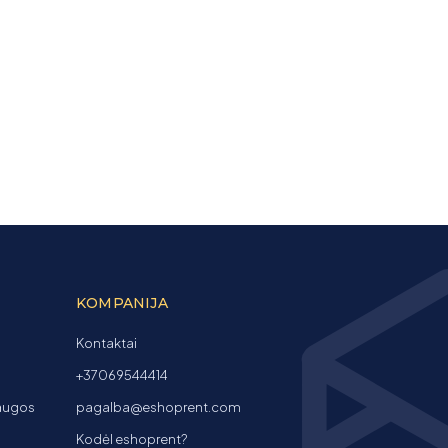
KOMPANIJA
Kontaktai
+37069544414
laugos
pagalba@eshoprent.com
Kodėl eshoprent?