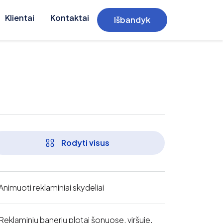
Klientai
Kontaktai
Išbandyk
Rodyti visus
Animuoti reklaminiai skydeliai
Reklaminių banerių plotai šonuose, viršuje,