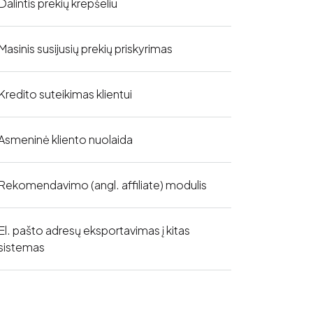
Dalintis prekių krepšeliu
Masinis susijusių prekių priskyrimas
Kredito suteikimas klientui
Asmeninė kliento nuolaida
Rekomendavimo (angl. affiliate) modulis
El. pašto adresų eksportavimas į kitas
sistemas