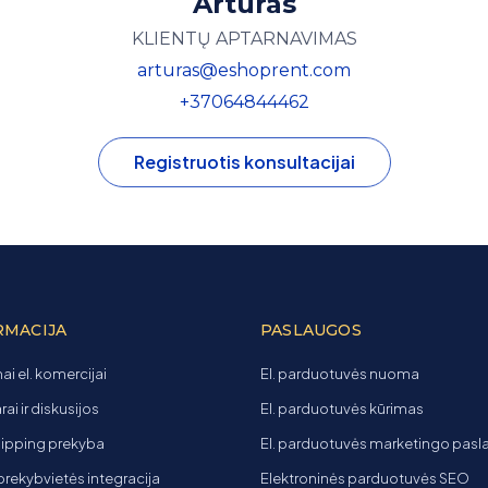
Artūras
KLIENTŲ APTARNAVIMAS
arturas@eshoprent.com
+37064844462
Registruotis konsultacijai
RMACIJA
PASLAUGOS
ai el. komercijai
El. parduotuvės nuoma
ai ir diskusijos
El. parduotuvės kūrimas
ipping prekyba
El. parduotuvės marketingo pas
 prekybvietės integracija
Elektroninės parduotuvės SEO