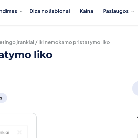
ndimas
Dizaino šablonai
Kaina
Paslaugos
tingo įrankiai
/
Iki nemokamo pristatymo liko
atymo liko
s