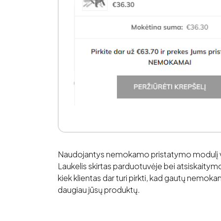
Naudojantys nemokamo pristatymo modulį virš
Laukelis skirtas parduotuvėje bei atsiskaitym
kiek klientas dar turi pirkti, kad gautų nemokam
daugiau jūsų produktų.