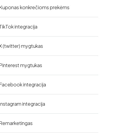
Kuponas konkrečioms prekėms
TikTok integracija
X (twitter) mygtukas
Pinterest mygtukas
Facebook integracija
Instagram integracija
Remarketingas