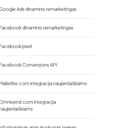
Google Ads dinaminis remarketingas
Facebook dinaminis remarketingas
Facebook pixel
Facebook Conversions API
Mailerlite.com integracija naujienlaiškiams
Omnisend.com integracija
naujienlaiškiams
Informavimas apie atvykusias prekes