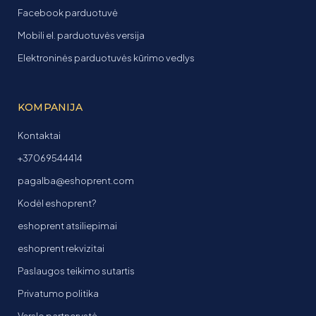
Facebook parduotuvė
Mobili el. parduotuvės versija
Elektroninės parduotuvės kūrimo vedlys
KOMPANIJA
Kontaktai
+37069544414
pagalba@eshoprent.com
Kodėl eshoprent?
eshoprent atsiliepimai
eshoprent rekvizitai
Paslaugos teikimo sutartis
Privatumo politika