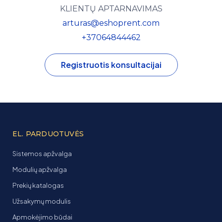
KLIENTŲ APTARNAVIMAS
arturas@eshoprent.com
+37064844462
Registruotis konsultacijai
EL. PARDUOTUVĖS
Sistemos apžvalga
Modulių apžvalga
Prekių katalogas
Užsakymų modulis
Apmokėjimo būdai