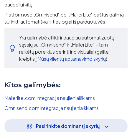
daugeliui kitų!
Platformose „Omnisend“ bei „MailerLite“ paštus galima
surinkti automatiškai ir tiesiogiai iš parduotuvės.
Yra galimybė atlikti ir daugiau automatizuotų
sąsajų su „Omnisend“ ir „MailerLite“ – tam
reikėtų poreikius derinti individualiai (galite
kreiptis į
Mūsų klientų aptarnavimo skyrių
).
Kitos galimybės:
Mailerlite.com integracija naujienlaiškiams
Omnisend.com integracija naujienlaiškiams
Pasirinkite dominantį skyrių