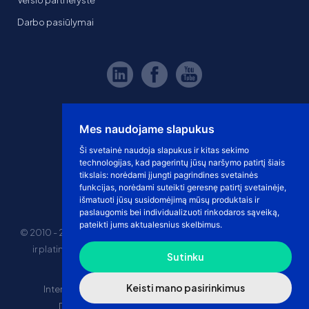
Verslo partnerystė
Darbo pasiūlymai
Mes naudojame slapukus
Ši svetainė naudoja slapukus ir kitas sekimo
technologijas, kad pagerintų jūsų naršymo patirtį šiais
tikslais:
norėdami įjungti pagrindines svetainės
funkcijas
,
norėdami suteikti geresnę patirtį svetainėje
,
išmatuoti jūsų susidomėjimą mūsų produktais ir
paslaugomis bei individualizuoti rinkodaros sąveiką
,
pateikti jums aktualesnius skelbimus
.
© 2010 - 2026 eshoprent prekinis ženklas saugomas. Kopijuoti
ir platinti svetainės turinį be sutikimo griežtai draudžiama.
Sutinku
Kainos nurodytos be PVM
Keisti mano pasirinkimus
Internetinė prekyba
El. parduotuvės nuomos kaina
Drophipping prekyba
Marketplace prekyba