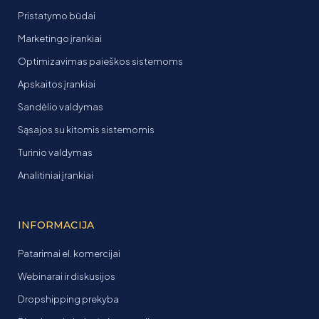
Pristatymo būdai
Marketingo įrankiai
Optimizavimas paieškos sistemoms
Apskaitos įrankiai
Sandėlio valdymas
Sąsajos su kitomis sistemomis
Turinio valdymas
Analitiniai įrankiai
INFORMACIJA
Patarimai el. komercijai
Webinarai ir diskusijos
Dropshipping prekyba