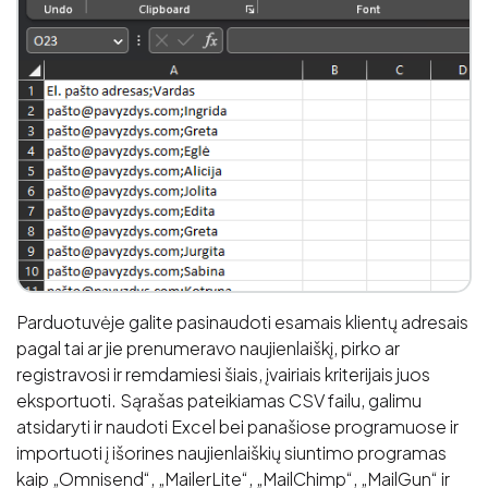
Parduotuvėje galite pasinaudoti esamais klientų adresais
pagal tai ar jie prenumeravo naujienlaiškį, pirko ar
registravosi ir remdamiesi šiais, įvairiais kriterijais juos
eksportuoti. Sąrašas pateikiamas CSV failu, galimu
atsidaryti ir naudoti Excel bei panašiose programuose ir
importuoti į išorines naujienlaiškių siuntimo programas
kaip „Omnisend“, „MailerLite“, „MailChimp“, „MailGun“ ir