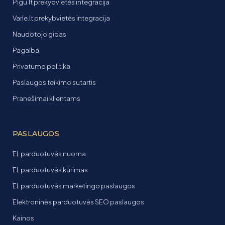
Pigu.lt prekybvietės integracija
Varle.lt prekybvietės integracija
Naudotojo gidas
Pagalba
Privatumo politika
Paslaugos teikimo sutartis
Pranešimai klientams
PASLAUGOS
El. parduotuvės nuoma
El. parduotuvės kūrimas
El. parduotuvės marketingo paslaugos
Elektroninės parduotuvės SEO paslaugos
Kainos