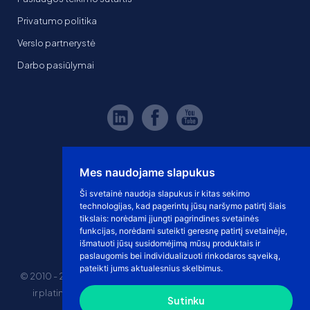
Privatumo politika
Verslo partnerystė
Darbo pasiūlymai
Mes naudojame slapukus
Ši svetainė naudoja slapukus ir kitas sekimo
technologijas, kad pagerintų jūsų naršymo patirtį šiais
tikslais:
norėdami įjungti pagrindines svetainės
funkcijas
,
norėdami suteikti geresnę patirtį svetainėje
,
išmatuoti jūsų susidomėjimą mūsų produktais ir
paslaugomis bei individualizuoti rinkodaros sąveiką
,
pateikti jums aktualesnius skelbimus
.
© 2010 - 2026 eshoprent prekinis ženklas saugomas. Kopijuoti
ir platinti svetainės turinį be sutikimo griežtai draudžiama.
Sutinku
Kainos nurodytos be PVM