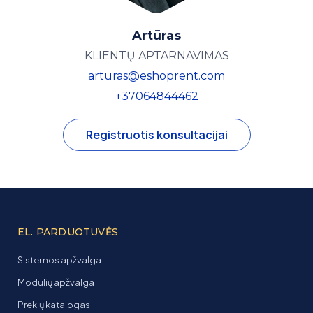
Artūras
KLIENTŲ APTARNAVIMAS
arturas@eshoprent.com
+37064844462
Registruotis konsultacijai
EL. PARDUOTUVĖS
Sistemos apžvalga
Modulių apžvalga
Prekių katalogas