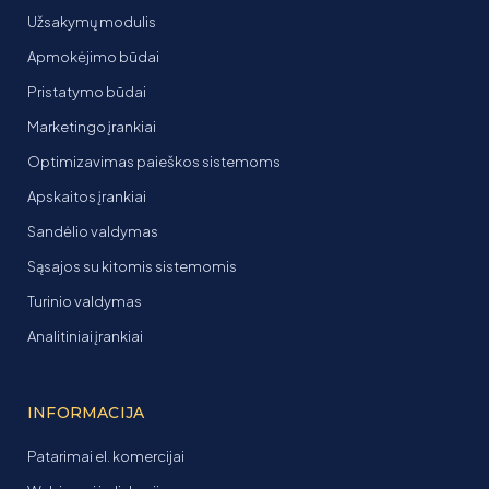
Užsakymų modulis
Apmokėjimo būdai
Pristatymo būdai
Marketingo įrankiai
Optimizavimas paieškos sistemoms
Apskaitos įrankiai
Sandėlio valdymas
Sąsajos su kitomis sistemomis
Turinio valdymas
Analitiniai įrankiai
INFORMACIJA
Patarimai el. komercijai