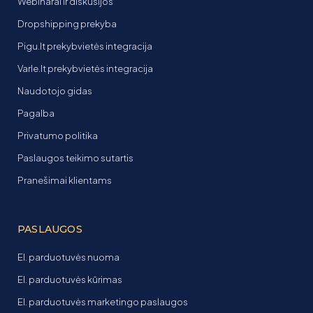
Webinarai ir diskusijos
Dropshipping prekyba
Pigu.lt prekybvietės integracija
Varle.lt prekybvietės integracija
Naudotojo gidas
Pagalba
Privatumo politika
Paslaugos teikimo sutartis
Pranešimai klientams
PASLAUGOS
El. parduotuvės nuoma
El. parduotuvės kūrimas
El. parduotuvės marketingo paslaugos