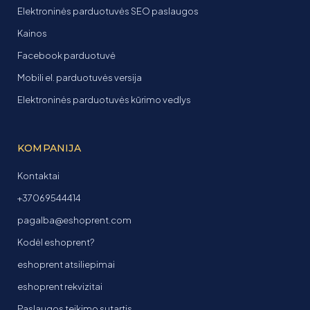
Elektroninės parduotuvės SEO paslaugos
Kainos
Facebook parduotuvė
Mobili el. parduotuvės versija
Elektroninės parduotuvės kūrimo vedlys
KOMPANIJA
Kontaktai
+37069544414
pagalba@eshoprent.com
Kodėl eshoprent?
eshoprent atsiliepimai
eshoprent rekvizitai
Paslaugos teikimo sutartis