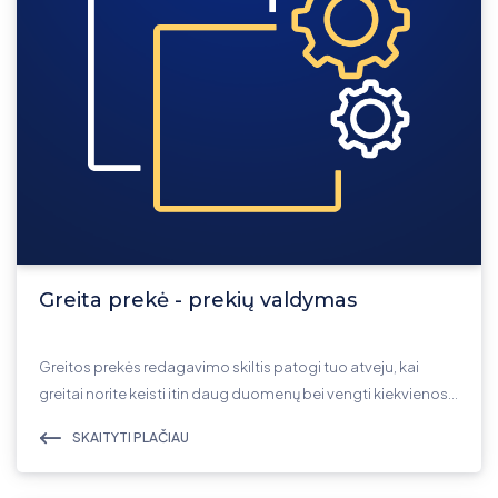
Greita prekė - prekių valdymas
Greitos prekės redagavimo skiltis patogi tuo atveju, kai
greitai norite keisti itin daug duomenų bei vengti kiekvienos…
SKAITYTI PLAČIAU