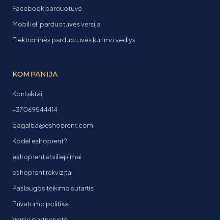
Facebook parduotuvė
Mobili el. parduotuvės versija
Elektroninės parduotuvės kūrimo vedlys
KOMPANIJA
Kontaktai
+37069544414
pagalba@eshoprent.com
Kodėl eshoprent?
eshoprent atsiliepimai
eshoprent rekvizitai
Paslaugos teikimo sutartis
Privatumo politika
Verslo partnerystė