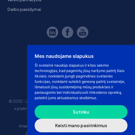
Darbo pasiūlymai
Mes naudojame slapukus
Ši svetainė naudoja slapukus ir kitas sekimo
technologijas, kad pagerintų jūsų naršymo patirtį šiais
tikslais:
norėdami įjungti pagrindines svetainės
funkcijas
,
norėdami suteikti geresnę patirtį svetainėje
,
išmatuoti jūsų susidomėjimą mūsų produktais ir
paslaugomis bei individualizuoti rinkodaros sąveiką
,
pateikti jums aktualesnius skelbimus
.
© 2010 - 2026 eshoprent prekinis ženklas saugomas. Kopijuoti
ir platinti svetainės turinį be sutikimo griežtai draudžiama.
Sutinku
Kainos nurodytos be PVM
Keisti mano pasirinkimus
Internetinė prekyba
El. parduotuvės nuomos kaina
Drophipping prekyba
Marketplace prekyba