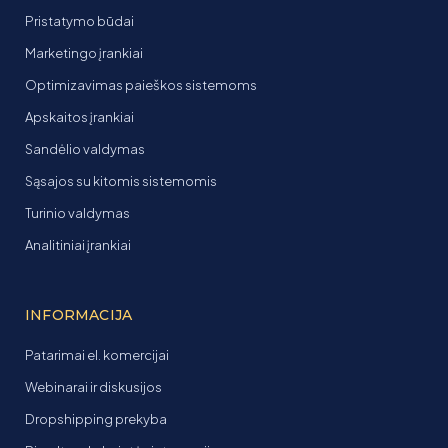
Pristatymo būdai
Marketingo įrankiai
Optimizavimas paieškos sistemoms
Apskaitos įrankiai
Sandėlio valdymas
Sąsajos su kitomis sistemomis
Turinio valdymas
Analitiniai įrankiai
INFORMACIJA
Patarimai el. komercijai
Webinarai ir diskusijos
Dropshipping prekyba