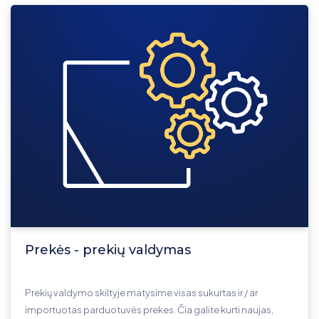
Prekės - prekių valdymas
Prekių valdymo skiltyje matysime visas sukurtas ir / ar
importuotas parduotuvės prekes. Čia galite kurti naujas,