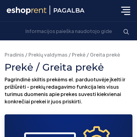
PAGALBA
Pradinis
/
Prekių valdymas
/
Prekė / Greita prekė
Prekė / Greita prekė
Pagrindinė skiltis prekėms el. parduotuvėje įkelti ir
prižiūrėti - prekių redagavimo funkcija leis visus
turimus duomenis apie prekes suvesti kiekvienai
konkrečiai prekei ir juos priskirti.