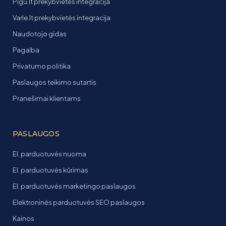
Pigu.lt prekybvietės integracija
Varle.lt prekybvietės integracija
Naudotojo gidas
Pagalba
Privatumo politika
Paslaugos teikimo sutartis
Pranešimai klientams
PASLAUGOS
El. parduotuvės nuoma
El. parduotuvės kūrimas
El. parduotuvės marketingo paslaugos
Elektroninės parduotuvės SEO paslaugos
Kainos