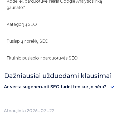
Kodėl el. parduotuvei reikia Google Analytics ir ką
gaunate?
Kategorijų SEO
Puslapių ir prekių SEO
Titulinio puslapio ir parduotuvės SEO
Dažniausiai užduodami klausimai
Ar verta sugeneruoti SEO turinį ten kur jo nėra?
Atnaujinta 2026-07-22