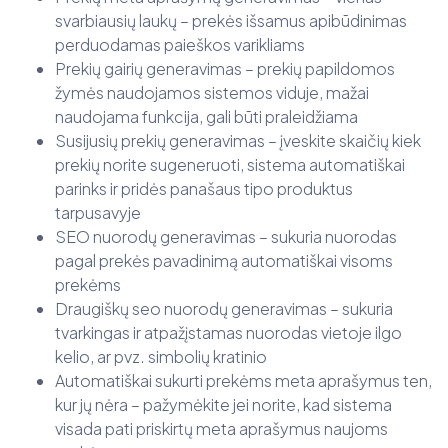
svarbiausių laukų – prekės išsamus apibūdinimas
perduodamas paieškos varikliams
Prekių gairių generavimas – prekių papildomos
žymės naudojamos sistemos viduje, mažai
naudojama funkcija, gali būti praleidžiama
Susijusių prekių generavimas – įveskite skaičių kiek
prekių norite sugeneruoti, sistema automatiškai
parinks ir pridės panašaus tipo produktus
tarpusavyje
SEO nuorodų generavimas – sukuria nuorodas
pagal prekės pavadinimą automatiškai visoms
prekėms
Draugiškų seo nuorodų generavimas – sukuria
tvarkingas ir atpažįstamas nuorodas vietoje ilgo
kelio, ar pvz. simbolių kratinio
Automatiškai sukurti prekėms meta aprašymus ten,
kur jų nėra – pažymėkite jei norite, kad sistema
visada pati priskirtų meta aprašymus naujoms