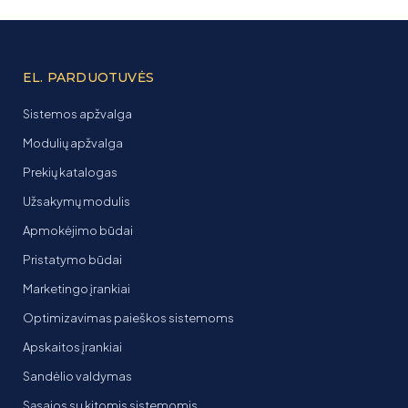
EL. PARDUOTUVĖS
Sistemos apžvalga
Modulių apžvalga
Prekių katalogas
Užsakymų modulis
Apmokėjimo būdai
Pristatymo būdai
Marketingo įrankiai
Optimizavimas paieškos sistemoms
Apskaitos įrankiai
Sandėlio valdymas
Sąsajos su kitomis sistemomis