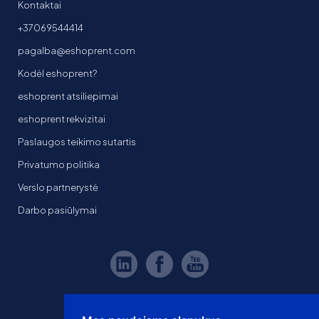
Kontaktai
+37069544414
pagalba@eshoprent.com
Kodėl eshoprent?
eshoprent atsiliepimai
eshoprent rekvizitai
Paslaugos teikimo sutartis
Privatumo politika
Verslo partnerystė
Darbo pasiūlymai