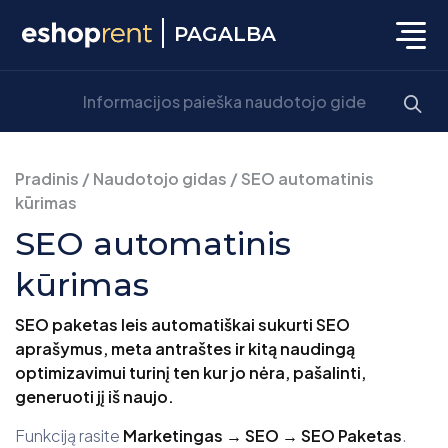
PAGALBA
Pradinis
/
Naudotojo gidas
/
SEO automatinis
kūrimas
SEO automatinis
kūrimas
SEO paketas leis automatiškai sukurti SEO
aprašymus, meta antraštes ir kitą naudingą
optimizavimui turinį ten kur jo nėra, pašalinti,
generuoti jį iš naujo.
Funkciją rasite
Marketingas → SEO → SEO Paketas
.