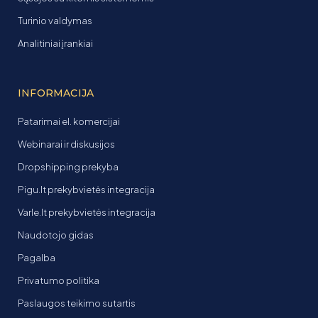
Turinio valdymas
Analitiniai įrankiai
INFORMACIJA
Patarimai el. komercijai
Webinarai ir diskusijos
Dropshipping prekyba
Pigu.lt prekybvietės integracija
Varle.lt prekybvietės integracija
Naudotojo gidas
Pagalba
Privatumo politika
Paslaugos teikimo sutartis