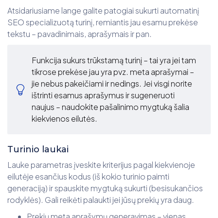
Atsidariusiame lange galite patogiai sukurti automatinį
SEO specializuotą turinį, remiantis jau esamu prekėse
tekstu – pavadinimais, aprašymais ir pan.
Funkcija sukurs trūkstamą turinį – tai yra jei tam
tikrose prekėse jau yra pvz. meta aprašymai –
jie nebus pakeičiami ir nedings. Jei visgi norite
ištrinti esamus aprašymus ir sugeneruoti
naujus – naudokite pašalinimo mygtuką šalia
kiekvienos eilutės.
Turinio laukai
Lauke parametras įveskite kriterijus pagal kiekvienoje
eilutėje esančius kodus (iš kokio turinio paimti
generaciją) ir spauskite mygtuką sukurti (besisukančios
rodyklės). Gali reikėti palaukti jei jūsų prekių yra daug.
Prekių meta aprašymų generavimas – vienas