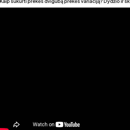
Kaip sukurti prekės dvigubą prekės variaciją? Dydžio ir s