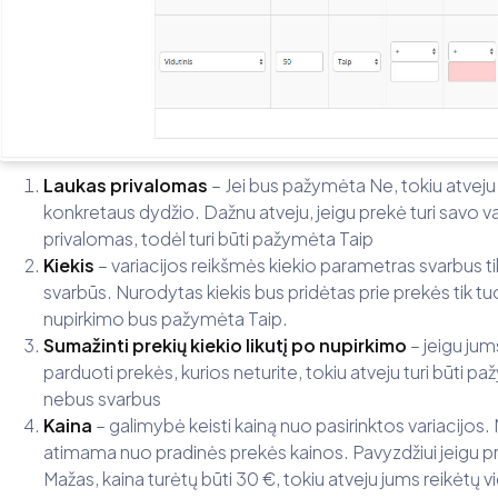
Laukas privalomas
– Jei bus pažymėta Ne, tokiu atveju k
konkretaus dydžio. Dažnu atveju, jeigu prekė turi savo variac
privalomas, todėl turi būti pažymėta Taip
Kiekis
– variacijos reikšmės kiekio parametras svarbus tik 
svarbūs. Nurodytas kiekis bus pridėtas prie prekės tik tuo 
nupirkimo bus pažymėta Taip.
Sumažinti prekių kiekio likutį po nupirkimo
– jeigu jums
parduoti prekės, kurios neturite, tokiu atveju turi būti pa
nebus svarbus
Kaina
– galimybė keisti kainą nuo pasirinktos variacijo
atimama nuo pradinės prekės kainos. Pavyzdžiui jeigu pr
Mažas, kaina turėtų būti 30 €, tokiu atveju jums reikėtų vie