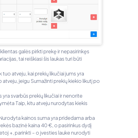
lientas galės pirkti prekę ir nepasirinkęs
ijas, tai reiškiasi šis laukas turi būti
tuo atveju, kai prekių likučiai jums yra
atveju, jeigu Sumažinti prekių kiekio likutį po
 yra svarbūs prekių likučiai ir nenorite
žymėta Taip, kitu atveju nurodytas kiekis
s. Nurodyta kainos suma yra pridedama arba
ekės bazinė kaina 40 €, o pasirinkus dydį
toj +, parinkti – o įvesties lauke nurodyti