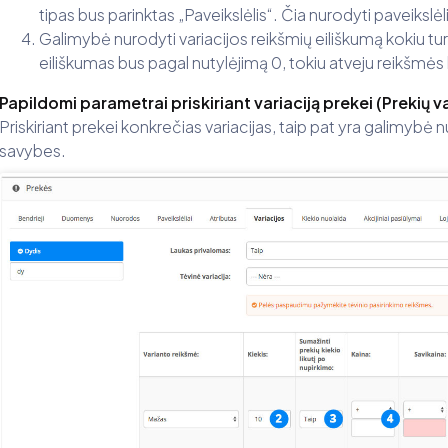
tipas bus parinktas „Paveikslėlis“. Čia nurodyti paveiksl
Galimybė nurodyti variacijos reikšmių eiliškumą kokiu tur
eiliškumas bus pagal nutylėjimą 0, tokiu atveju reikšmė
Papildomi parametrai priskiriant variaciją prekei (Prekių 
Priskiriant prekei konkrečias variacijas, taip pat yra galimybė 
savybes.