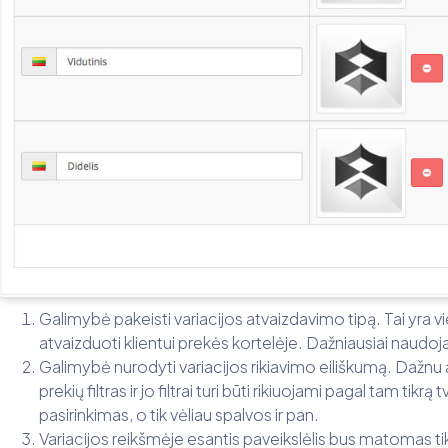
Galimybė pakeisti variacijos atvaizdavimo tipą. Tai yra v
atvaizduoti klientui prekės kortelėje. Dažniausiai naudo
Galimybė nurodyti variacijos rikiavimo eiliškumą. Dažnu a
prekių filtras ir jo filtrai turi būti rikiuojami pagal tam tikr
pasirinkimas, o tik vėliau spalvos ir pan.
Variacijos reikšmėje esantis paveikslėlis bus matomas tik 