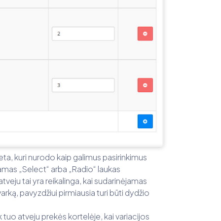
ieta, kuri nurodo kaip galimus pasirinkimus
jamas „Select“ arba „Radio“ laukas
tveju tai yra reikalinga, kai sudarinėjamas
ą tvarką, pavyzdžiui pirmiausia turi būti dydžio
tuo atveju prekės kortelėje, kai variacijos