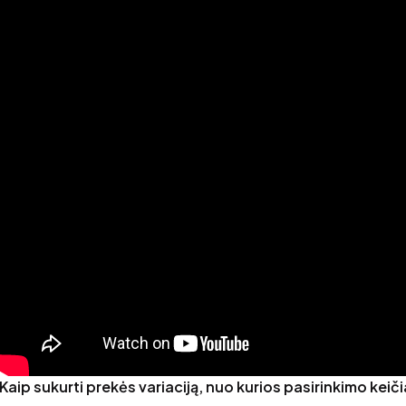
Kaip sukurti prekės variaciją, nuo kurios pasirinkimo keiči