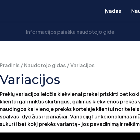
Įvadas
Nau
Pradinis
/
Naudotojo gidas
/
Variacijos
Variacijos
Prekių variacijos leidžia kiekvienai prekei priskirti bet k
klientai gali rinktis skirtingus, galimus kiekvienos prekės
naudingos kai vienoje prekės kortelėje klientui norite leis
spalvas, dydžius ir panašiai. Variacijų funkcionalumas mū
sukurti bet kokį prekės variantą - jos pavadinimą ir reikšm