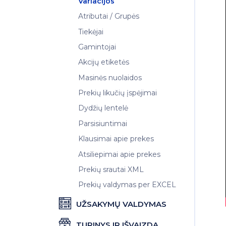
Variacijos
Atributai / Grupės
Tiekėjai
Gamintojai
Akcijų etiketės
Masinės nuolaidos
Prekių likučių įspėjimai
Dydžių lentelė
Parsisiuntimai
Klausimai apie prekes
Atsiliepimai apie prekes
Prekių srautai XML
Prekių valdymas per EXCEL
UŽSAKYMŲ VALDYMAS
TURINYS IR IŠVAIZDA