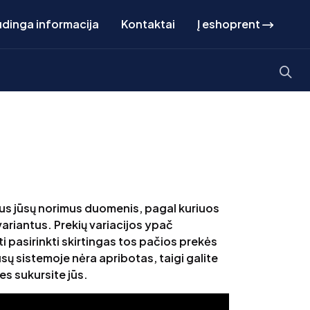
dinga informacija
Kontaktai
Į eshoprent
okius jūsų norimus duomenis, pagal kuriuos
 variantus. Prekių variacijos ypač
ti pasirinkti skirtingas tos pačios prekės
sų sistemoje nėra apribotas, taigi galite
es sukursite jūs.