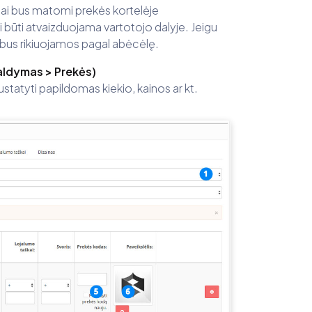
ėliai bus matomi prekės kortelėje
i būti atvaizduojama vartotojo dalyje. Jeigu
s bus rikiuojamos pagal abėcėlę.
valdymas > Prekės)
nustatyti papildomas kiekio, kainos ar kt.