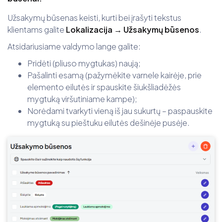
Užsakymų būsenas keisti, kurti bei įrašyti tekstus
klientams galite
Lokalizacija → Užsakymų būsenos
.
Atsidariusiame valdymo lange galite:
Pridėti (pliuso mygtukas) naują;
Pašalinti esamą (pažymėkite varnele kairėje, prie
elemento eilutės ir spauskite šiukšliadėžės
mygtuką viršutiniame kampe);
Norėdami tvarkyti vieną iš jau sukurtų – paspauskite
mygtuką su pieštuku eilutės dešinėje pusėje.