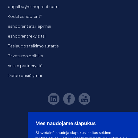
pagalba@eshoprent.com
Kodėl eshoprent?
eshoprent atsiliepimai
eshoprent rekvizitai
Paslaugos teikimo sutartis
Privatumo politika
Verslo partnerystė
Darbo pasiūlymai
Mes naudojame slapukus
Ši svetainė naudoja slapukus ir kitas sekimo