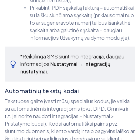
siunčiama tuščia);
Prikabinti PDF sąskaitą faktūrą – automatiškai
su laišku siunčiama sąskaitą (priklausomai nuo
to ar sugeneravote numerį tai bus išankstinė
sąskaita arba galutinė sąskaita – daugiau
informacijos Užsakymų valdymo modulyje).
*Reikalinga SMS siuntimo integracija, daugiau
informacijos
Nustatymai → Integracijų
nustatymai
.
Automatinių tekstų kodai
Tekstuose galite įvesti mūsų specialius kodus, jie veikia
su automatinėmis integracijomis (pvz. DPD, Omniva ir
t.t. jei norite naudoti integracijas – Nustatymai >
Pristatymo būdai). Kodai automatiškai paims pvz.
siuntimo duomenis, kliento vardą ir taip pagyvins laiško ar
žinutės turinį bei padidins jūsų bendravimo su klientu