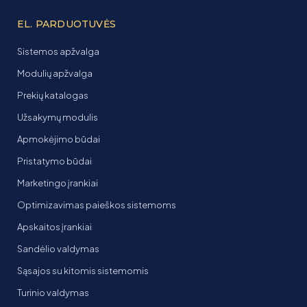
EL. PARDUOTUVĖS
Sistemos apžvalga
Modulių apžvalga
Prekių katalogas
Užsakymų modulis
Apmokėjimo būdai
Pristatymo būdai
Marketingo įrankiai
Optimizavimas paieškos sistemoms
Apskaitos įrankiai
Sandėlio valdymas
Sąsajos su kitomis sistemomis
Turinio valdymas