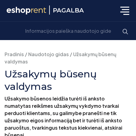
PAGALBA
Pradinis
/
Naudotojo gidas
/
Užsakymų būsenų
valdymas
Užsakymų būsenų
valdymas
Užsakymo būsenos leidžia turėti iš anksto
numatytas reikšmes užsakymų vykdymo tvarkai
perduoti klientams, su galimybe pranešti ne tik
užsakymo eigos informaciją bet ir turėti iš anksto
paruoštus, tvarkingus tekstus kiekvienai, atskirai
būsenai.