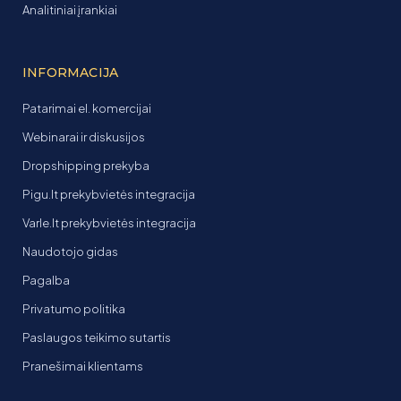
Analitiniai įrankiai
INFORMACIJA
Patarimai el. komercijai
Webinarai ir diskusijos
Dropshipping prekyba
Pigu.lt prekybvietės integracija
Varle.lt prekybvietės integracija
Naudotojo gidas
Pagalba
Privatumo politika
Paslaugos teikimo sutartis
Pranešimai klientams