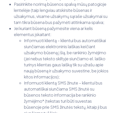
Pasirinkite norimą būsenos spalvą mūsų patogioje
lentelėje (taip lengviau atskirsite būsenas ir
užsakymus, visame užsakymų sąraše užsakymai su
tam tikra būsena bus pažymėti atitinkama spalva;
Jei kuriant būseną pažymėsite viena ar kelis
elementus įskaitant:
Informuoti klientą – klientui bus automatiškai
siunčiamas elektroninis laiškas keičiant
užsakymo būseną į šią, be rankinio žymėjimo
(jei nebus teksto skiltyje siunčiamo el. laiško
turinys klientas gaus laišką tik su užrašu apie
naują būseną ir užsakymo suvestine, be jokios
kitos informacijos);
Informuoti klientą SMS žinute – klientui bus
automatiškai siunčiama SMS žinutė su
būsenos teksto informacija be rankinio
žymėjimo* (tekstas turi būti suvestas
būsenoje prie SMS žinutės tekstų, kitaip ji bus