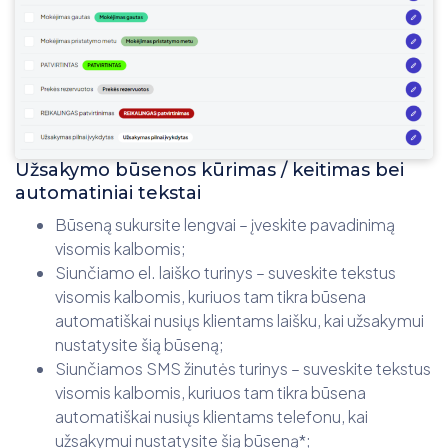
Užsakymo būsenos kūrimas / keitimas bei
automatiniai tekstai
Būseną sukursite lengvai – įveskite pavadinimą
visomis kalbomis;
Siunčiamo el. laiško turinys – suveskite tekstus
visomis kalbomis, kuriuos tam tikra būsena
automatiškai nusiųs klientams laišku, kai užsakymui
nustatysite šią būseną;
Siunčiamos SMS žinutės turinys – suveskite tekstus
visomis kalbomis, kuriuos tam tikra būsena
automatiškai nusiųs klientams telefonu, kai
užsakymui nustatysite šią būseną*;