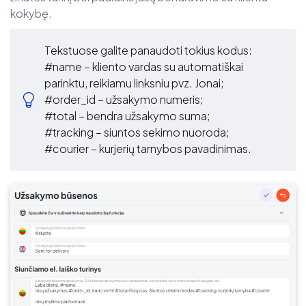
kokybę.
Tekstuose galite panaudoti tokius kodus:
#name – kliento vardas su automatiškai
parinktu, reikiamu linksniu pvz. Jonai;
#order_id – užsakymo numeris;
#total – bendra užsakymo suma;
#tracking – siuntos sekimo nuoroda;
#courier – kurjerių tarnybos pavadinimas.