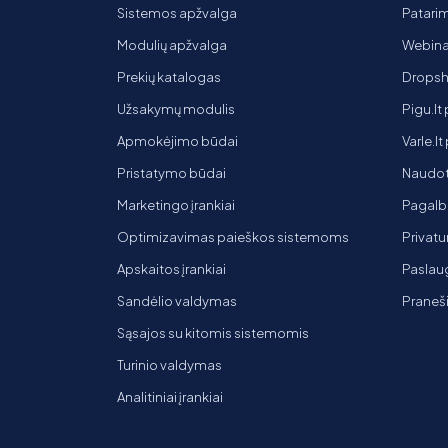
Sistemos apžvalga
Patarim
Modulių apžvalga
Webinar
Prekių katalogas
Dropsh
Užsakymų modulis
Pigu.lt
Apmokėjimo būdai
Varle.l
Pristatymo būdai
Naudot
Marketingo įrankiai
Pagalb
Optimizavimas paieškos sistemoms
Privatu
Apskaitos įrankiai
Paslaug
Sandėlio valdymas
Praneš
Sąsajos su kitomis sistemomis
Turinio valdymas
Analitiniai įrankiai