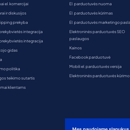
ai el. komercijai
El. parduotuvės nuoma
ai ir diskusijos
El. parduotuvės kūrimas
ipping prekyba
El. parduotuvės marketingo pas
 prekybvietės integracija
Elektroninės parduotuvės SEO
paslaugos
t prekybvietės integracija
Kainos
ojo gidas
Facebook parduotuvė
a
Mobili el. parduotuvės versija
mo politika
Elektroninės parduotuvės kūrimo
os teikimo sutartis
imai klientams
Mes naudojame slapukus