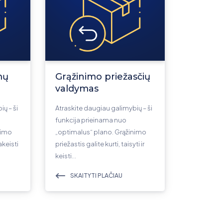
mų
Grąžinimo priežasčių
valdymas
ų – ši
Atraskite daugiau galimybių – ši
funkcija prieinama nuo
nimo
„optimalus“ plano. Grąžinimo
akeisti
priežastis galite kurti, taisyti ir
keisti…
SKAITYTI PLAČIAU