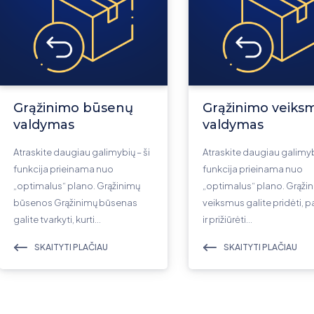
Grąžinimo būsenų
Grąžinimo veiks
valdymas
valdymas
Atraskite daugiau galimybių – ši
Atraskite daugiau galimybi
funkcija prieinama nuo
funkcija prieinama nuo
„optimalus“ plano. Grąžinimų
„optimalus“ plano. Grąži
būsenos Grąžinimų būsenas
veiksmus galite pridėti, p
galite tvarkyti, kurti…
ir prižiūrėti…
SKAITYTI PLAČIAU
SKAITYTI PLAČIAU