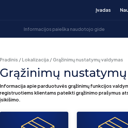
Įvadas
Nau
Pradinis
/
Lokalizacija
/
Grąžinimų nustatymų valdymas
Grąžinimų nustatymų
Informacija apie parduotuvės grąžinimų funkcijos valdymą 
registruotiems klientams pateikti grąžinimo prašymus a
įsikišimo.