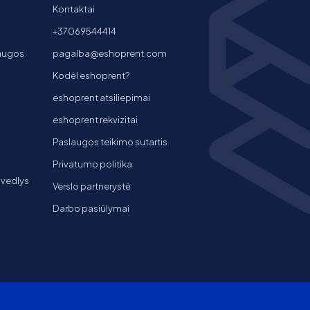
Kontaktai
+37069544414
laugos
pagalba@eshoprent.com
Kodėl eshoprent?
eshoprent atsiliepimai
eshoprent rekvizitai
Paslaugos teikimo sutartis
Privatumo politika
 vedlys
Verslo partnerystė
Darbo pasiūlymai