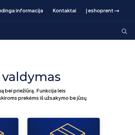
dinga informacija
Kontaktai
Į eshoprent
 valdymas
bei priežiūrą. Funkcija leis
tskiroms prekėms iš užsakymo be jūsų